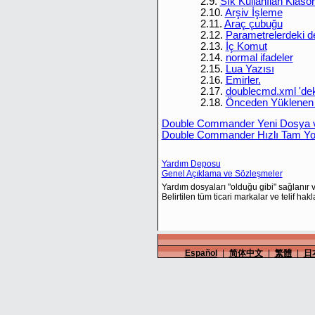
2.9.
Sık Kullanılan Klasörl
2.10.
Arşiv İşleme
2.11.
Araç çubuğu
2.12.
Parametrelerdeki d
2.13.
İç Komut
2.14.
normal ifadeler
2.15.
Lua Yazısı
2.16.
Emirler.
2.17.
doublecmd.xml 'deki
2.18.
Önceden Yüklenen E
Double Commander Yeni Dosya ve
Double Commander Hızlı Tam Yol
Yardım Deposu
Genel Açıklama ve Sözleşmeler
Yardım dosyaları "olduğu gibi" sağlanır v
Belirtilen tüm ticari markalar ve telif haklar
Español
|
简体中文
|
繁體
|
日