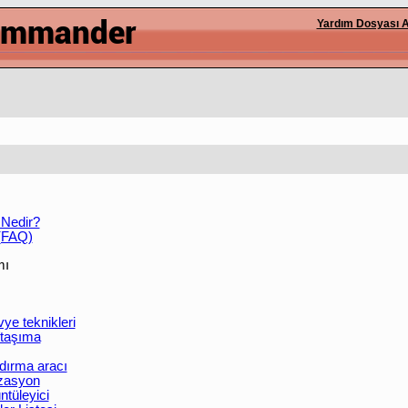
Yardım Dosyası A
Nedir?
 (FAQ)
mı
vye teknikleri
taşıma
dırma aracı
izasyon
tüleyici