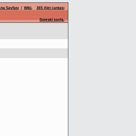
na Sayfası
|
Wiki.
365 Alet çantası
Sonraki sayfa.