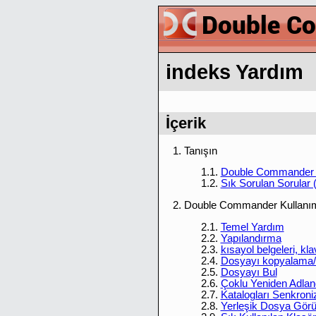
indeks Yardım
İçerik
1. Tanışın
1.1.
Double Commander 
1.2.
Sık Sorulan Sorular
2. Double Commander Kullanı
2.1.
Temel Yardım
2.2.
Yapılandırma
2.3.
kısayol belgeleri, kla
2.4.
Dosyayı kopyalama/
2.5.
Dosyayı Bul
2.6.
Çoklu Yeniden Adlan
2.7.
Katalogları Senkron
2.8.
Yerleşik Dosya Görün