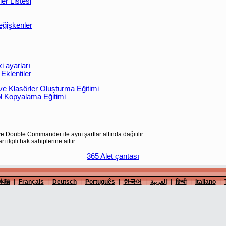
er Listesi
eğişkenler
 ayarları
klentiler
 Klasörler Oluşturma Eğitimi
 Kopyalama Eğitimi
e Double Commander ile aynı şartlar altında dağıtılır.
ı ilgili hak sahiplerine aittir.
365 Alet çantası
本語
|
Français
|
Deutsch
|
Português
|
한국어
|
العربية
|
हिन्दी
|
Italiano
|