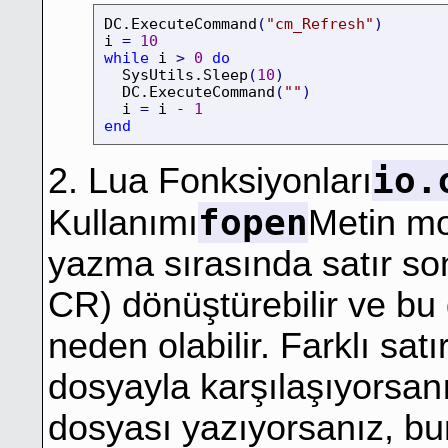
DC.ExecuteCommand
(
"cm_Refresh"
)
i 
=
10
while
 i 
>
0
do
  SysUtils.Sleep
(
10
)
  DC.ExecuteCommand
(
""
)
  i 
=
 i 
-
1
end
io.
2. Lua Fonksiyonları
fopen
Kullanımı
Metin mo
yazma sırasında satır so
CR) dönüştürebilir ve bu
neden olabilir. Farklı satı
dosyayla karşılaşıyorsan
dosyası yazıyorsanız, b