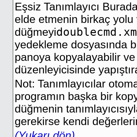
Eşsiz Tanımlayıcı Burada
elde etmenin birkaç yolu 
doublecmd.xm
düğmeyi
yedekleme dosyasında bu
panoya kopyalayabilir v
düzenleyicisinde yapıştıra
Not: Tanımlayıcılar otoma
programın başka bir kop
düğmenin tanımlayıcısıy
gerekirse kendi değerlerim
(Yukarı dön)