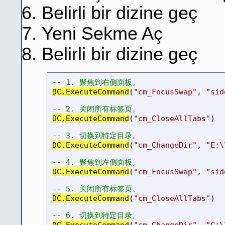
Belirli bir dizine geç
Yeni Sekme Aç
Belirli bir dizine geç
-- 1. 聚焦到右侧面板。
DC.ExecuteCommand
(
"cm_FocusSwap"
,
"sid
-- 2. 关闭所有标签页。
DC.ExecuteCommand
(
"cm_CloseAllTabs"
)
-- 3. 切换到特定目录。
DC.ExecuteCommand
(
"cm_ChangeDir"
,
"E:\
-- 4. 聚焦到左侧面板。
DC.ExecuteCommand
(
"cm_FocusSwap"
,
"sid
-- 5. 关闭所有标签页。
DC.ExecuteCommand
(
"cm_CloseAllTabs"
)
-- 6. 切换到特定目录。
DC.ExecuteCommand
(
"cm_ChangeDir"
,
"C:\