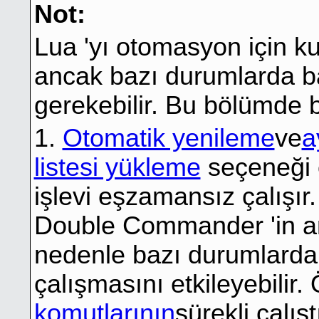
Not:
Lua 'yı otomasyon için ku
ancak bazı durumlarda ba
gerekebilir. Bu bölümde 
1.
Otomatik yenileme
ve
a
listesi yükleme
seçeneği e
işlevi eşzamansız çalışı
Double Commander 'in ana
nedenle bazı durumlarda
çalışmasını etkileyebilir
komutlarının
sürekli çalış