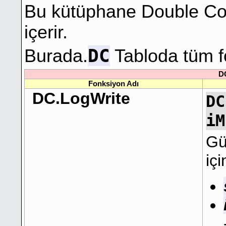
Bu kütüphane Double Co
içerir.
DC
Burada.
Tabloda tüm f
D
Fonksiyon Adı
DC.LogWrite
DC
iM
Gü
içi