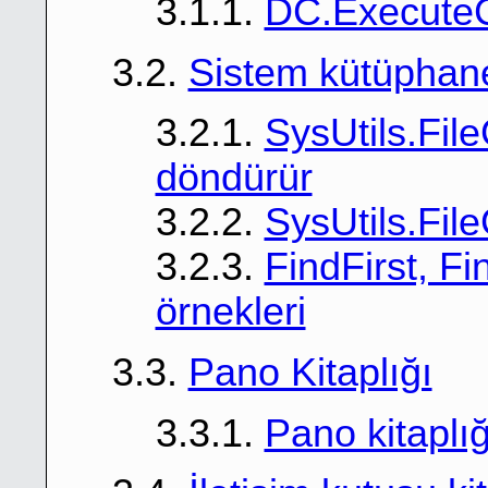
3.1.1.
DC.Execute
3.2.
Sistem kütüphan
3.2.1.
SysUtils.Fil
döndürür
3.2.2.
SysUtils.File
3.2.3.
FindFirst, F
örnekleri
3.3.
Pano Kitaplığı
3.3.1.
Pano kitaplı