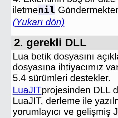
nil
iletme
Göndermekten 
(Yukarı dön)
2. gerekli DLL
Lua betik dosyasını açıkl
dosyasına ihtiyacımız v
5.4 sürümleri destekler.
LuaJIT
projesinden DLL do
LuaJIT, derleme ile yazılm
yorumlayıcı ve gelişmiş JIT