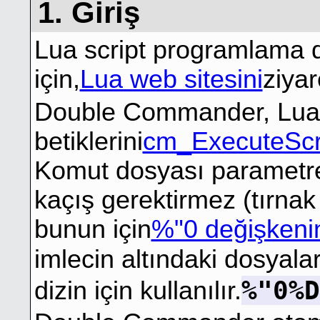
1. Giriş
Lua script programlama di
için,
Lua web sitesini
ziyar
Double Commander, Lua
betiklerini
cm_ExecuteScr
Komut dosyası parametreler
kaçış gerektirmez (tırnak
bunun için
%"0 değişkeni
imlecin altındaki dosyalar
%"0%D
dizin için kullanılır.