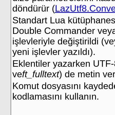
döndürür (
LazUtf8.Conve
Standart Lua kütüphanesi
Double Commander veya
işlevleriyle değiştirildi 
yeni işlevler yazıldı).
Eklentiler yazarken UTF-
ve
ft_fulltext
) de metin veri
Komut dosyasını kayde
kodlamasını kullanın.