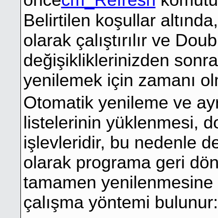
önce
cm_Refresh
komutun
Belirtilen koşullar altında,
olarak çalıştırılır ve D
değişikliklerinizden sonr
yenilemek için zamanı olm
Otomatik yenileme ve ayr
listelerinin yüklenmesi, d
işlevleridir, bu nedenle d
olarak programa geri dön
tamamen yenilenmesine izi
çalışma yöntemi bulunur: