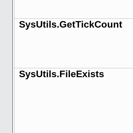
SysUtils.GetTickCount
SysUtils.FileExists