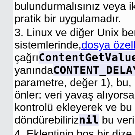
bulundurmalısınız veya i
pratik bir uygulamadır.
3. Linux ve diğer Unix be
sistemlerinde,
dosya özell
ContentGetValu
çağrı
CONTENT_DELA
yanında
parametre, değer 1), bu,
önler: veri yavaş alıyors
kontrolü ekleyerek ve bu a
nil
döndürebiliriz
bu veri
4. Eklentinin boş bir diz