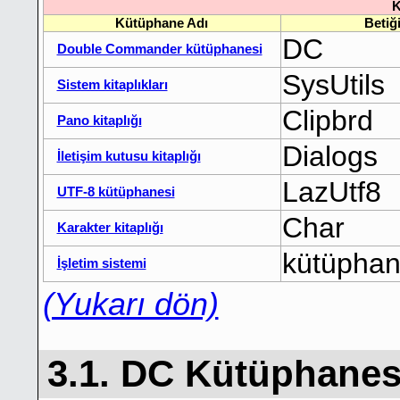
K
Kütüphane Adı
Betiğ
DC
Double Commander kütüphanesi
SysUtils
Sistem kitaplıkları
Clipbrd
Pano kitaplığı
Dialogs
İletişim kutusu kitaplığı
LazUtf8
UTF-8 kütüphanesi
Char
Karakter kitaplığı
kütüphane
İşletim sistemi
(Yukarı dön)
3.1. DC Kütüphanes