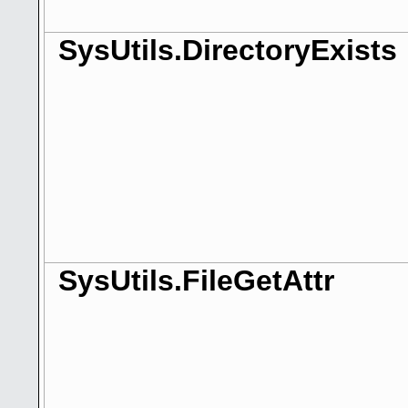
SysUtils.DirectoryExists
SysUtils.FileGetAttr