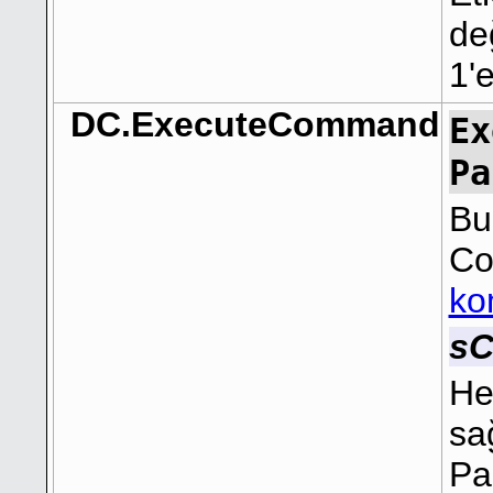
de
1'e
DC.ExecuteCommand
Ex
Pa
Bu
Co
ko
s
He
sa
Pa