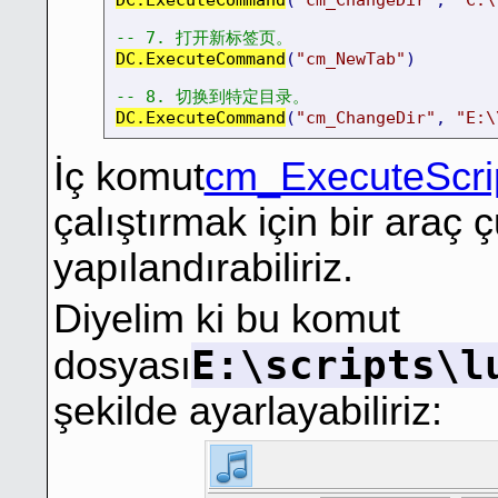
-- 7. 打开新标签页。
DC.ExecuteCommand
(
"cm_NewTab"
)
-- 8. 切换到特定目录。
DC.ExecuteCommand
(
"cm_ChangeDir"
,
"E:\
İç komut
cm_ExecuteScri
çalıştırmak için bir ara
yapılandırabiliriz.
Diyelim ki bu komut
E:\scripts\l
dosyası
şekilde ayarlayabiliriz: