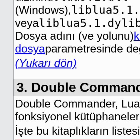
liblua5.1.
(Windows),
liblua5.1.dyli
veya
Dosya adını (ve yolunu)
k
dosya
parametresinde deği
(Yukarı dön)
3. Double Command
Double Commander, Lua be
fonksiyonel kütüphaneler
İşte bu kitaplıkların listesi