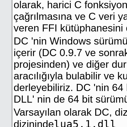
olarak, harici C fonksiyo
çağrılmasına ve C veri ya
veren FFI kütüphanesini 
DC 'nin Windows sürümü 
içerir (DC 0.9.7 ve sonr
projesinden) ve diğer dur
aracılığıyla bulabilir ve k
derleyebiliriz. DC 'nin 6
DLL' nin de 64 bit sürümü
Varsayılan olarak DC, di
lua5.1.dll
dizininde