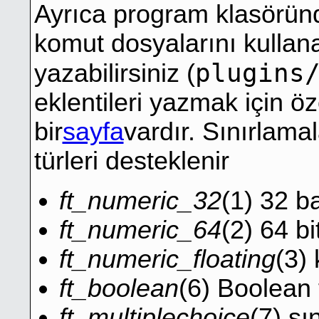
Ayrıca program klasörün
komut dosyalarını kullanar
plugins
yazabilirsiniz (
eklentileri yazmak için öz
bir
sayfa
vardır. Sınırlama
türleri desteklenir
ft_numeric_32
(1) 32 b
ft_numeric_64
(2) 64 bi
ft_numeric_floating
(3)
ft_boolean
(6) Boolean 
ft_multiplechoice
(7) sı