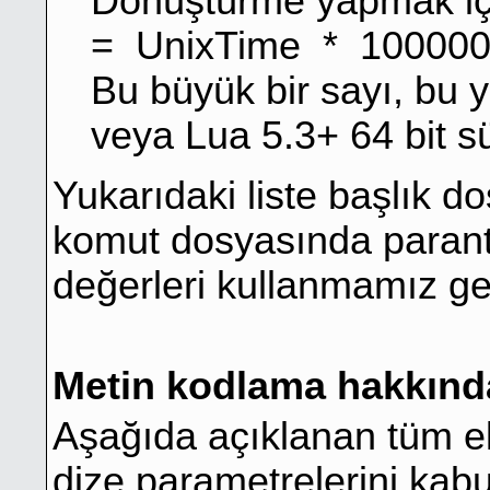
Dönüştürme yapmak için
= UnixTime * 10000
Bu büyük bir sayı, b
veya Lua 5.3+ 64 bit s
Yukarıdaki liste başlık do
komut dosyasında parantez
değerleri kullanmamız ger
Metin kodlama hakkınd
Aşağıda açıklanan tüm e
dize parametrelerini kab