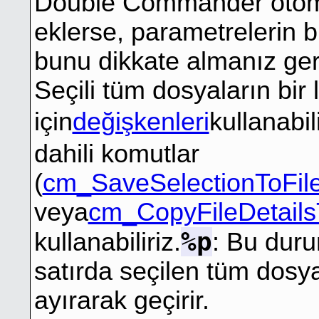
Double Commander otomati
eklerse, parametrelerin b
bunu dikkate almanız ge
Seçili tüm dosyaların bir 
için
değişkenleri
kullanabili
dahili komutlar
(
cm_SaveSelectionToFil
veya
cm_CopyFileDetails
%p
kullanabiliriz.
: Bu dur
satırda seçilen tüm dosyal
ayırarak geçirir.