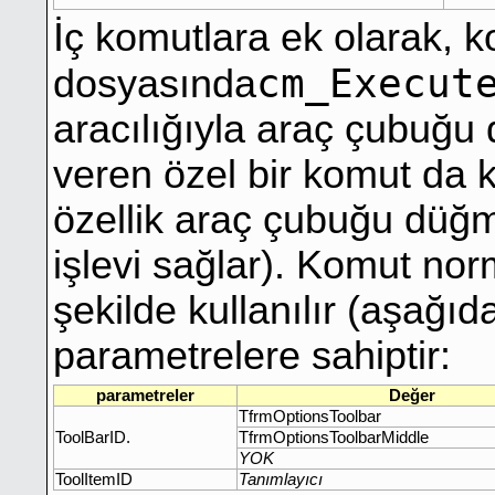
İç komutlara ek olarak, 
cm_Execut
dosyasında
aracılığıyla araç çubuğu 
veren özel bir komut da k
özellik araç çubuğu düğme
işlevi sağlar). Komut nor
şekilde kullanılır (aşağı
parametrelere sahiptir:
parametreler
Değer
TfrmOptionsToolbar
ToolBarID.
TfrmOptionsToolbarMiddle
YOK
ToolItemID
Tanımlayıcı