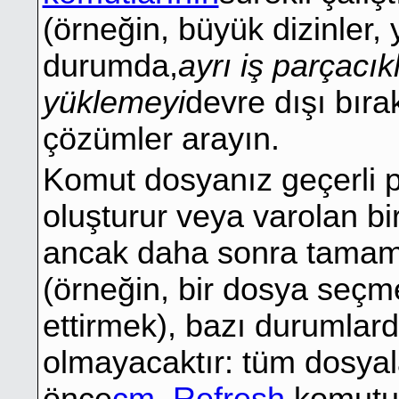
(örneğin, büyük dizinler, 
durumda,
ayrı iş parçacık
yüklemeyi
devre dışı bıra
çözümler arayın.
Komut dosyanız geçerli p
oluşturur veya varolan bi
ancak daha sonra tamaml
(örneğin, bir dosya seçm
ettirmek), bazı durumlard
olmayacaktır: tüm dosyala