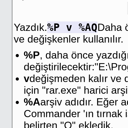
%P v %AQ
Yazdık.
Daha ö
ve değişkenler kullanılır.
%P
, daha önce yazdığım
değiştirilecektir:"E:\
v
değişmeden kalır ve d
için "rar.exe" harici ar
%A
arşiv adıdır. Eğer
Commander 'ın tırnak iş
belirten "Q" ekledik.