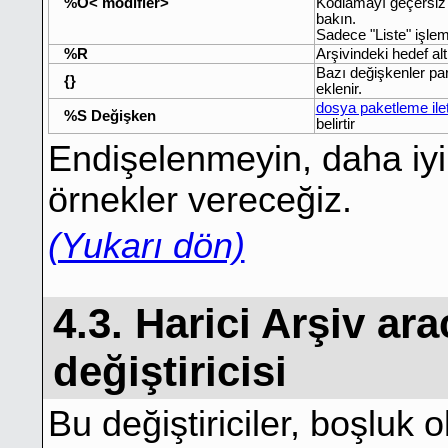
%O< modifier>
Kodlamayı geçersiz k
bakın.
Sadece "Liste" işlemiy
%R
Arşivindeki hedef alt
Bazı değişkenler pa
{}
eklenir.
dosya paketleme ile
%S Değişken
belirtir
Endişelenmeyin, daha iyi
örnekler vereceğiz.
(Yukarı dön)
4.3. Harici Arşiv ar
değiştiricisi
Bu değiştiriciler, boşluk