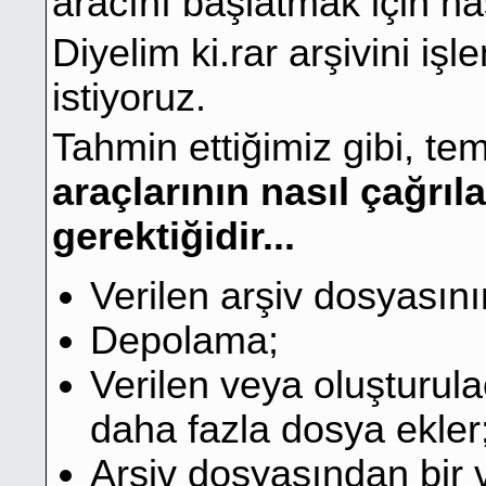
aracını başlatmak için na
Diyelim ki.rar arşivini iş
istiyoruz.
Tahmin ettiğimiz gibi, te
araçlarının nasıl çağrı
gerektiğidir...
Verilen arşiv dosyasının 
Depolama;
Verilen veya oluşturula
daha fazla dosya ekler
Arşiv dosyasından bir 