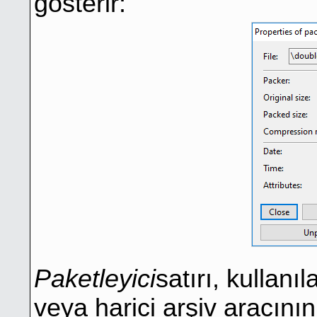
gösterir:
Paketleyici
satırı, kullanı
veya harici arşiv aracının