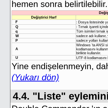
hemen sonra belirtilebilir.
Değiş
Değiştirici Harf
F
: Dosya listesinde ya
Q
: Tırnak işareti için
q
Tüm isimleri tırnak i
W
sadece adı kullanır,
P
sadece yolları kullan
Windows 'ta ANSI si
A
kodlamasını kullanm
birlikte kullanılır.
U
UTF-8 kodlamasını k
Yine endişelenmeyin, dah
(Yukarı dön)
4.4. "Liste" eylemin