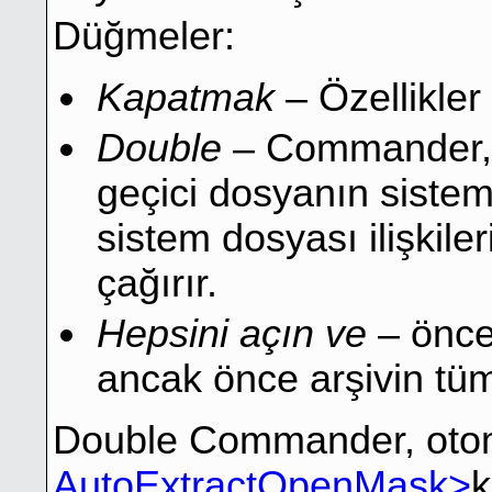
Düğmeler:
Kapatmak
– Özellikler
Double
– Commander, i
geçici dosyanın sistem
sistem dosyası ilişkile
çağırır.
Hepsini açın ve
– öncek
ancak önce arşivin tüm i
Double Commander, oto
AutoExtractOpenMask>
k