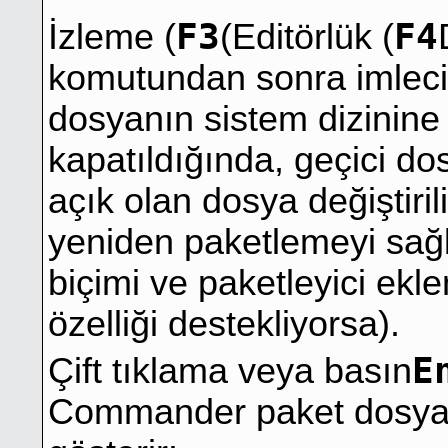
F3
F4
İzleme (
(Editörlük (
komutundan sonra imlecin
dosyanın sistem dizinine 
kapatıldığında, geçici dos
açık olan dosya değiştir
yeniden paketlemeyi sağla
biçimi ve paketleyici ekle
özelliği destekliyorsa).
E
Çift tıklama veya basın
Commander paket dosyası 