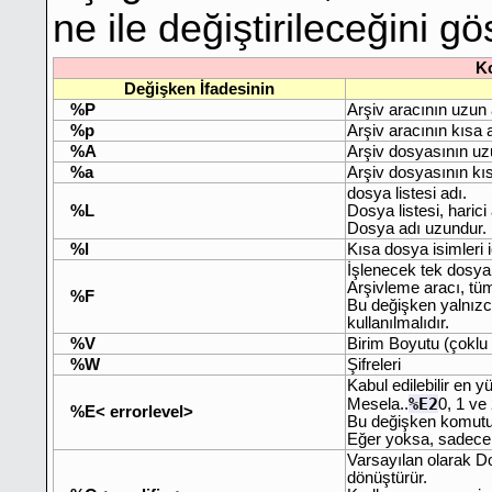
ne ile değiştirileceğini gös
Ko
Değişken İfadesinin
%P
Arşiv aracının uzun a
%p
Arşiv aracının kısa a
%A
Arşiv dosyasının uz
%a
Arşiv dosyasının kı
dosya listesi adı.
%L
Dosya listesi, harici
Dosya adı uzundur.
%l
Kısa dosya isimleri i
İşlenecek tek dosya
Arşivleme aracı, tüm 
%F
Bu değişken yalnızca
kullanılmalıdır.
%V
Birim Boyutu (çoklu a
%W
Şifreleri
Kabul edilebilir en 
%E2
Mesela..
0, 1 ve 
%E< errorlevel>
Bu değişken komutun 
Eğer yoksa, sadece h
Varsayılan olarak 
dönüştürür.