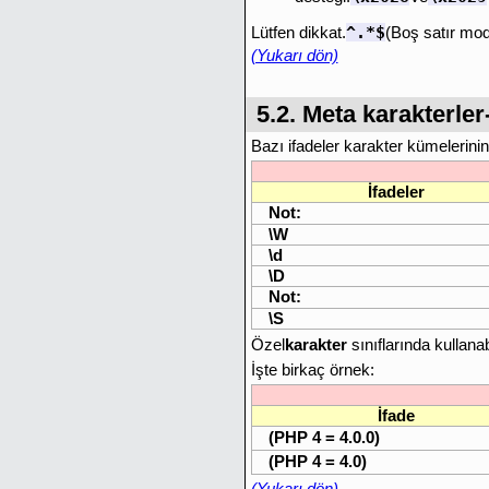
^.*$
Lütfen dikkat.
(Boş satır mod
(Yukarı dön)
5.2. Meta karakterle
Bazı ifadeler karakter kümelerini
İfadeler
Not:
\W
\d
\D
Not:
\S
Özel
karakter
sınıflarında kullanabi
İşte birkaç örnek:
İfade
(PHP 4 = 4.0.0)
(PHP 4 = 4.0)