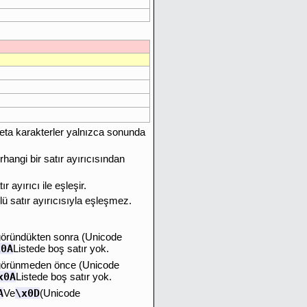
ta karakterler yalnızca sonunda
hangi bir satır ayırıcısından
ır ayırıcı ile eşleşir.
 satır ayırıcısıyla eşleşmez.
göründükten sonra (Unicode
x0A
Listede boş satır yok.
 görünmeden önce (Unicode
x0A
Listede boş satır yok.
A
\x0D
Ve
(Unicode