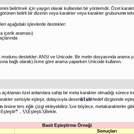
ini belirtmek için yaygın olarak kullanılan bir yöntemdir. Özel karakte
görünen belirli bir dizenin veya karakter veya karakter grubunun
n
tekr
ri aşağıdaki işlevlerde destekler:
a içerik araması)
açlarında
a modunu destekler: ANSI ve Unicode. Bir metin dosyasında arama
asına bağlı olarak).İsme göre arama yaparken Unicode kullanın.
a açıklanan özel anlamlara sahip bir meta karakter olmadığı sürece ken
bluh
arakter serisiyle eşleşir, dolayısıyla desen
Hedef dizgisinde eşleş
\
ın
önüne ters eğik çizgi ekleyebiliriz.
ve böylece, metakarakterler gibi 
^
\\
\
 Eşleştir
，
Eşleşti.
Bekle.
Basit Eşleştirme Örneği
Sonuçları