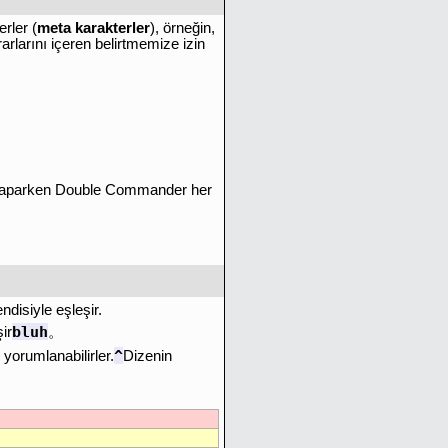
rler (
meta karakterler
), örneğin,
arlarını içeren belirtmemize izin
 yaparken Double Commander her
disiyle eşleşir.
bluh
ir
。
^
yorumlanabilirler.
Dizenin