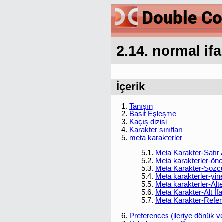
2.14. normal if
İçerik
1.
Tanışın
2.
Basit Eşleşme
3.
Kaçış dizisi
4.
Karakter sınıfları
5.
meta karakterler
5.1.
Meta Karakter-Satır 
5.2.
Meta karakterler-önc
5.3.
Meta Karakter-Sözcü
5.4.
Meta karakterler-yine
5.5.
Meta karakterler-Alte
5.6.
Meta Karakter-Alt İf
5.7.
Meta Karakter-Refera
6.
Preferences (ileriye dönük v