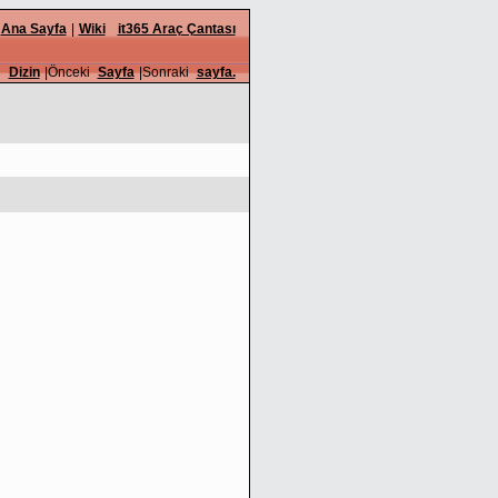
Ana Sayfa
|
Wiki
it365 Araç Çantası
Dizin
|Önceki
Sayfa
|Sonraki
sayfa.