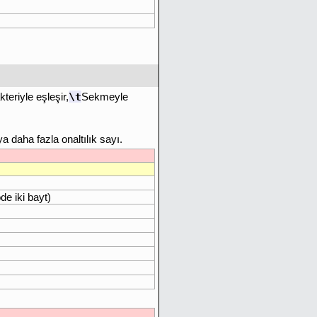
\t
kteriyle eşleşir,
Sekmeyle
a daha fazla onaltılık sayı.
de iki bayt)