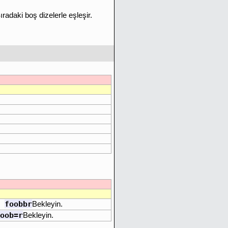
ıradaki boş dizelerle eşleşir.
foobbr
、
Bekleyin.
oob=r
Bekleyin.