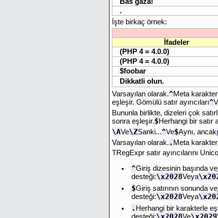
Bas gaza!
.
İşte birkaç örnek:
İfadeler
(PHP 4 = 4.0.0)
(PHP 4 = 4.0.0)
$foobar
Dikkatli olun.
^
Varsayılan olarak.
Meta karakterl
^
eşleşir. Gömülü satır ayırıcıları
V
Bununla birlikte, dizeleri çok satı
$
sonra eşleşir.
Herhangi bir satır 
\A
\Z
^
$
Ve
Sanki...
Ve
Aynı, ancak
.
Varsayılan olarak.
Meta karakter 
TRegExpr satır ayırıcılarını Unico
^
Giriş dizesinin başında ve
\x2028
\x20
desteği:
Veya
$
Giriş satırının sonunda ve
\x2028
\x20
desteği:
Veya
.
Herhangi bir karakterle eş
\x2028
\x2029
desteği:
Ve