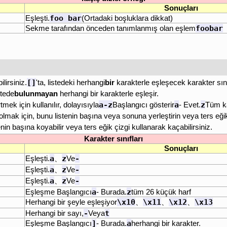
Sonuçları
foo bar
Eşleşti.
(Ortadaki boşluklara dikkat)
foobar
Sekme tarafından önceden tanımlanmış olan eşlem
[]
lirsiniz.
'ta, listedeki herhangi
bir
karakterle eşleşecek karakter sınıfı
stede
bulunmayan
herhangi bir karakterle eşleşir.
a-z
a
z
rtmek için kullanılır, dolayısıyla
Başlangıcı gösterir
- Evet.
Tüm ka
 olmak için, bunu listenin başına veya sonuna yerleştirin veya ters eği
nin başına koyabilir veya ters eğik çizgi kullanarak kaçabilirsiniz.
Karakter sınıfları
Sonuçları
a
z
-
Eşleşti.
、
Ve
a
z
-
Eşleşti.
、
Ve
a
z
-
Eşleşti.
、
Ve
a
z
Eşleşme Başlangıcı
- Burada.
tüm 26 küçük harf
\x10
\x11
\x12
\x13
Herhangi bir şeyle eşleşiyor
、
、
、
-
t
Herhangi bir sayı,
Veya
]
a
Eşleşme Başlangıcı
- Burada.
herhangi bir karakter.