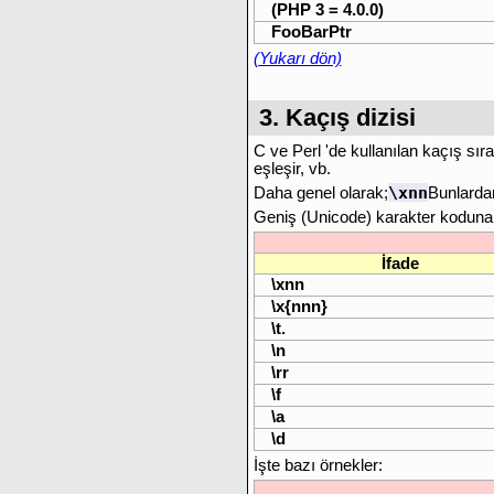
(PHP 3 = 4.0.0)
FooBarPtr
(Yukarı dön)
3. Kaçış dizisi
C ve Perl 'de kullanılan kaçış sıras
eşleşir, vb.
\xnn
Daha genel olarak;
Bunlarda
Geniş (Unicode) karakter koduna ih
İfade
\xnn
\x{nnn}
\t.
\n
\rr
\f
\a
\d
İşte bazı örnekler: