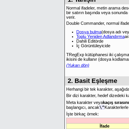
Normal ifadeler, metin arama desen
bir satırın başında veya sonunda 
verir.
Double Commander, normal ifadele
Dosya bulma
(dosya adı vey
Toplu Yeniden Adlandırma
ar
Dahili Editörde
İç Görüntüleyicide
TRegExp kütüphanesi iki çalışm
ikisini de kullanır (dosya kodlam
(Yukarı dön)
2. Basit Eşleşme
Herhangi bir tek karakter, aşağıd
Bir dizi karakter, hedef dizedeki k
Meta karakter veya
kaçış sırasın
\^
başlangıcı, ancak
Karakterlerle
İşte birkaç örnek:
İfade