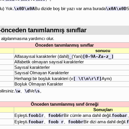
\x0D\x0A
\x0A\x0D
u) Yok.
Bu dizide boş bir yazı var ama burada
S
r-önceden tanımlanmış sınıflar
n algılanmasına yardımcı olur.
Önceden tanımlanmış sınıflar
sonucu
_
[0-9A-Za-z_]
Alfasayısal karakterler (dahil)
(Yani)
Alfabetik olmayan sayısal karakterler
Sayısal karakterler
Sayısal Olmayan Karakterler
[ \t\n\r\f]
Herhangi bir boşluk karakteri (v
Aynı)
Boşluk Olmayan Karakter
\w
\d
\s
lirsiniz.
、
Ve
。
Önceden tanımlanmış sınıf örneği
Sonuçları
foob1r
foob6r
foobar
Eşleşti.
、
Bir cümle ama dahil değil.
foobar
foob r
foobbr
f
Eşleşti.
、
、
Bir dizi ama dahil değil.