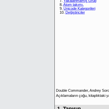
7.
Yakalanmamış Grup
8.
Atom takımı.
9.
Unicode Kategorileri
10.
Değiştiriciler
Double Commander, Andrey Soroki
Açıklamaların çoğu, kitaplıktaki y
1. Tanışın