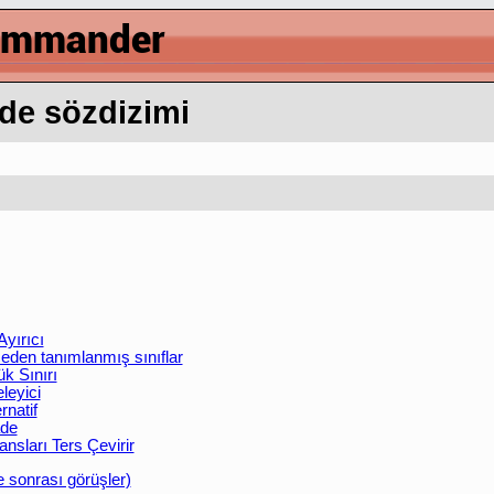
ade sözdizimi
Ayırıcı
eden tanımlanmış sınıflar
k Sınırı
leyici
rnatif
ade
nsları Ters Çevirir
e sonrası görüşler)