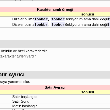
Karakter sınıfı örneği
sonucu
foobar
foober
f
Dizeler bulma
、
Bekliyorum ama dahil değil
foobbr
foobcr
f
Dizeler bulma
、
Bekliyorum ama dahil değil
 özüdür ve özel karakterlerdir.
akarakter türleri vardır.
tır Ayırıcı
amaya yardımcı olur.
Satır Ayıracı
sonucu
Satır başlangıcı
Satır Sonu
Metin başlangıcı