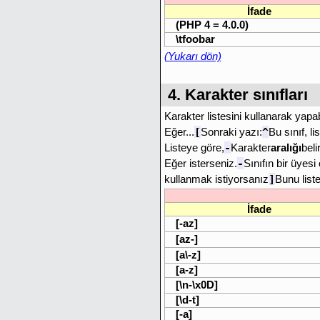
İfade
(PHP 4 = 4.0.0)
\tfoobar
(Yukarı dön)
4. Karakter sınıfları
Karakter listesini kullanarak yapabi
[
^
Eğer...
Sonraki yazı:
Bu sınıf, li
-
Listeye göre,
Karakter
aralığı
beli
-
Eğer isterseniz.
Sınıfın bir üyesi
]
kullanmak istiyorsanız
Bunu liste
İfade
[-az]
[az-]
[a\-z]
[a-z]
[\n-\x0D]
[\d-t]
[-a]