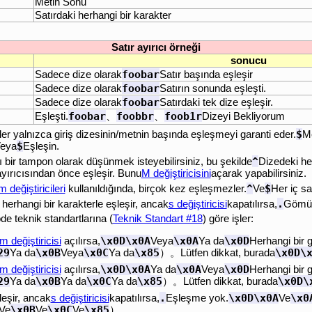
Metin Sonu
Satırdaki herhangi bir karakter
Satır ayırıcı örneği
sonucu
foobar
Sadece dize olarak
Satır başında eşleşir
foobar
Sadece dize olarak
Satırın sonunda eşleşti.
foobar
Sadece dize olarak
Satırdaki tek dize eşleşir.
foobar
foobbr
foob1r
Eşleşti.
、
、
Dizeyi Bekliyorum
$
er yalnızca giriş dizesinin/metnin başında eşleşmeyi garanti eder.
Me
$
eya
Eşleşin.
^
rlı bir tampon olarak düşünmek isteyebilirsiniz, bu şekilde
Dizedeki her
ayırıcısından önce eşleşir. Bunu
M değiştiricisini
açarak yapabilirsiniz.
^
$
m değiştiricileri
kullanıldığında, birçok kez eşleşmezler.
Ve
Her iç sat
.
herhangi bir karakterle eşleşir, ancak
s değiştiricisi
kapatılırsa,
Gömülü
de teknik standartlarına (
Teknik Standart #18
) göre işler:
\x0D\x0A
\x0A
\x0D
m değiştiricisi
açılırsa,
Veya
Ya da
Herhangi bir 
29
\x0B
\x0C
\x85
\x0D\
Ya da
Veya
Ya da
）。Lütfen dikkat, burada
\x0D\x0A
\x0A
\x0D
m değiştiricisi
açılırsa,
Ya da
Veya
Herhangi bir
29
\x0B
\x0C
\x85
\x0D\
Ya da
Ya da
Ya da
）。Lütfen dikkat, burada
.
\x0D\x0A
\x0
leşir, ancak
s değiştiricisi
kapatılırsa,
Eşleşme yok.
Ve
\x0B
\x0C
\x85
Ve
Ve
Ve
）。