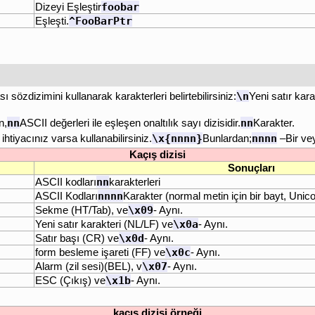
foobar
Dizeyi Eşleştir
^FooBarPtr
Eşleşti.
\n
ı sözdizimini kullanarak karakterleri belirtebilirsiniz:
Yeni satır kara
nn
nn
n,
ASCII değerleri ile eşleşen onaltılık sayı dizisidir.
Karakter.
\x{nnnn}
nnnn
tiyacınız varsa kullanabilirsiniz.
Bunlardan;
–Bir vey
Kaçış dizisi
Sonuçları
nn
ASCII kodları
karakterleri
nnnn
ASCII Kodları
Karakter (normal metin için bir bayt, Unico
\x09
Sekme (HT/Tab), ve
- Aynı.
\x0a
Yeni satır karakteri (NL/LF) ve
- Aynı.
\x0d
Satır başı (CR) ve
- Aynı.
\x0c
form besleme işareti (FF) ve
- Aynı.
\x07
Alarm (zil sesi)(BEL), v
- Aynı.
\x1b
ESC (Çıkış) ve
- Aynı.
kaçış dizisi örneği