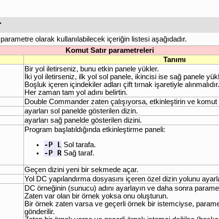
r
rametre olarak kullanılabilecek içeriğin listesi aşağıdadır.
Komut Satır parametreleri
Tanımı
Bir yol iletirseniz, bunu etkin panele yükler.
İki yol iletirseniz, ilk yol sol panele, ikincisi ise sağ panele yükl
Boşluk içeren içindekiler adları çift tırnak işaretiyle alınmalıdır
Her zaman tam yol adını belirtin.
Double Commander zaten çalışıyorsa, etkinleştirin ve komut sa
ayarları sol panelde gösterilen dizin.
ayarları sağ panelde gösterilen dizini.
Program başlatıldığında etkinleştirme paneli:
-P L
Sol tarafa.
-P R
Sağ taraf.
Geçen dizini yeni bir sekmede açar.
Yol DC yapılandırma dosyasını içeren özel dizin yolunu ayarla
DC örneğinin (sunucu) adını ayarlayın ve daha sonra parametrele
Zaten var olan bir örnek yoksa onu oluşturun.
Bir örnek zaten varsa ve geçerli örnek bir istemciyse, para
gönderilir.