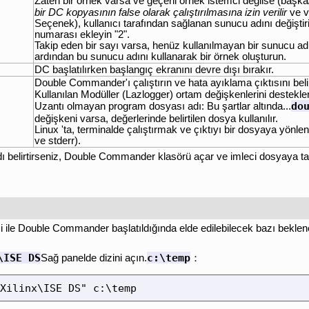
Zaten bir örnek varsa ve geçerli örnek istemci değilse (başka
bir DC kopyasının false olarak çalıştırılmasına izin verilir
ve v
Seçenek), kullanıcı tarafından sağlanan sunucu adını değiştirin
numarası ekleyin "2".
Takip eden bir sayı varsa, henüz kullanılmayan bir sunucu ad
ardından bu sunucu adını kullanarak bir örnek oluşturun.
DC başlatılırken başlangıç ekranını devre dışı bırakır.
Double Commander'ı çalıştırın ve hata ayıklama çıktısını beli
Kullanılan Modüller (Lazlogger) ortam değişkenlerini destekle
do
Uzantı olmayan program dosyası adı: Bu şartlar altında...
değişkeni varsa, değerlerinde belirtilen dosya kullanılır.
Linux 'ta, terminalde çalıştırmak ve çıktıyı bir dosyaya yönlend
ve stderr).
dı belirtirseniz, Double Commander klasörü açar ve imleci dosyaya taş
 ile Double Commander başlatıldığında elde edilebilecek bazı beklenen
\ISE DS
c:\temp
Sağ panelde dizini açın.
：
Xilinx\ISE DS" c:\temp