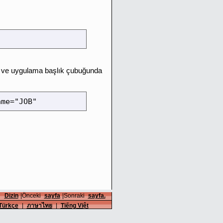
r ve uygulama başlık çubuğunda
ame="JOB"
Dizin
|Önceki
sayfa
|Sonraki
sayfa.
Türkçe
|
ภาษาไทย
|
Tiếng Việt