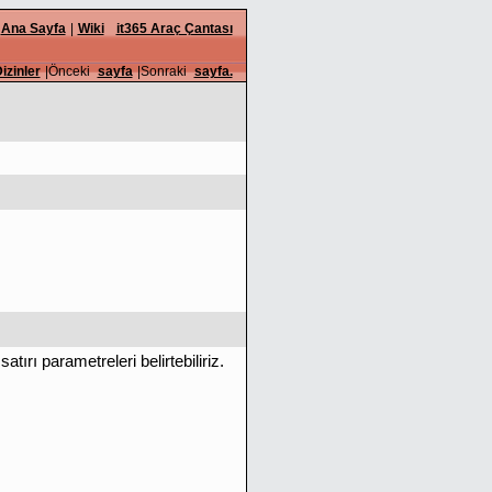
Ana Sayfa
|
Wiki
it365 Araç Çantası
izinler
|Önceki
sayfa
|Sonraki
sayfa.
ırı parametreleri belirtebiliriz.