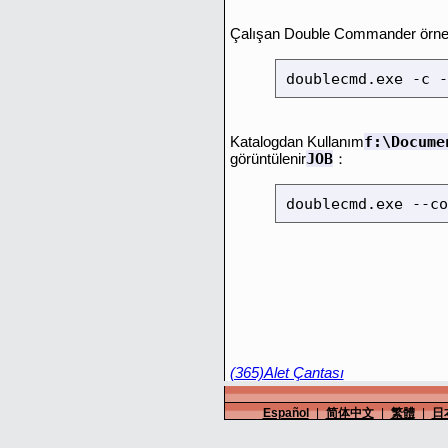
Çalışan Double Commander örneğin
doublecmd.exe -c -
f:\Docume
Katalogdan Kullanım
JOB
görüntülenir
：
doublecmd.exe --co
(365)
Alet Çantası
Español
|
简体中文
|
繁體
|
日