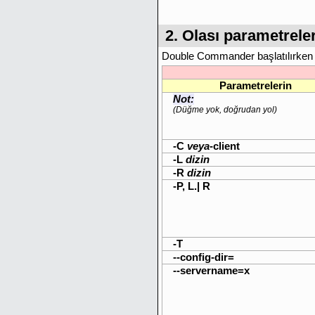
2. Olası parametrele
Double Commander başlatılırken pa
Parametrelerin
Not:
(Düğme yok, doğrudan yol)
-C
veya
-client
-L
dizin
-R
dizin
-P, L.| R
-T
--config-dir=
--servername=x