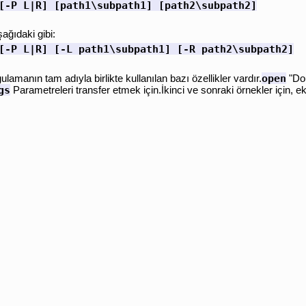
[-P L|R] [path1\subpath1] [path2\subpath2]
ğıdaki gibi:
[-P L|R] [-L path1\subpath1] [-R path2\subpath2]
open
manın tam adıyla birlikte kullanılan bazı özellikler vardır.
"Do
gs
Parametreleri transfer etmek için.İkinci ve sonraki örnekler için, ek