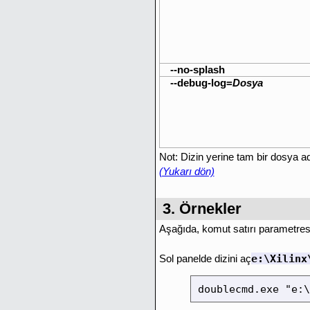
--no-splash
--debug-log=
Dosya
Not: Dizin yerine tam bir dosya a
(Yukarı dön)
3. Örnekler
Aşağıda, komut satırı parametresi
e:\Xilinx
Sol panelde dizini aç
doublecmd.exe "e:\