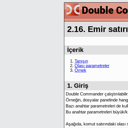
2.16. Emir satırı
İçerik
1.
Tanışın
2.
Olası parametreler
3.
Örnek
1. Giriş
Double Commander çalıştırılabilir 
Örneğin, dosyalar panelinde hangi d
Bazı anahtar parametreleri de kulla
Bu anahtar parametreleri büyük/kü
Aşağıda, komut satırındaki olası s