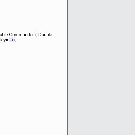
uble Commander"("Double
-n
leyin
。