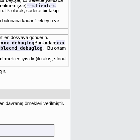
bir deyişle, bir seferde yalnızca
--client
-c
erilmemişse)
/
: İlk olarak, sadece bir takip
ı bulunana kadar 1 ekleyin ve
rtilen dosyaya gönderin.
xxx_debuglog
xxx
r
Bunlardan;
ublecmd_debuglog
。Bu ortam
irmek en iyisidir (iki akış, stdout
ır.
 davranış örnekleri verilmiştir.