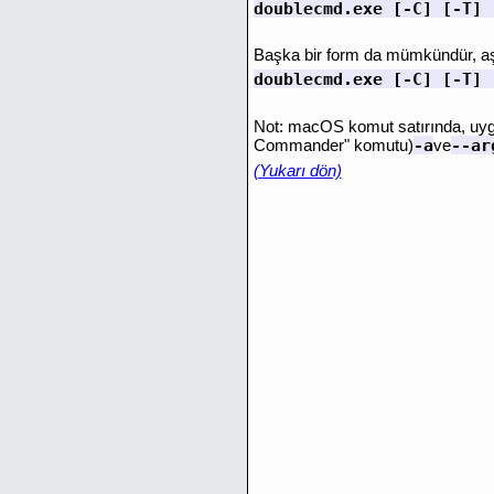
doublecmd.exe [-C] [-T] 
Başka bir form da mümkündür, aşa
doublecmd.exe [-C] [-T] 
Not: macOS komut satırında, uygula
-a
--ar
Commander" komutu)
ve
(Yukarı dön)