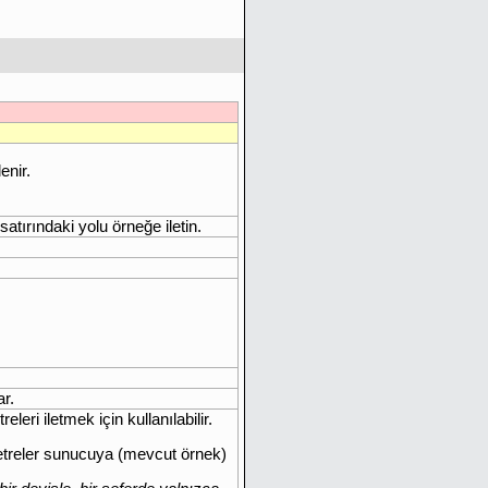
enir.
.
tırındaki yolu örneğe iletin.
r.
ri iletmek için kullanılabilir.
metreler sunucuya (mevcut örnek)