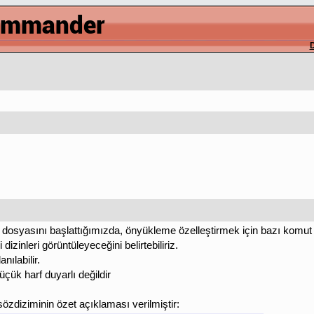
D
dosyasını başlattığımızda, önyükleme özelleştirmek için bazı komut sat
izinleri görüntüleyeceğini belirtebiliriz.
nılabilir.
çük harf duyarlı değildir
özdiziminin özet açıklaması verilmiştir: