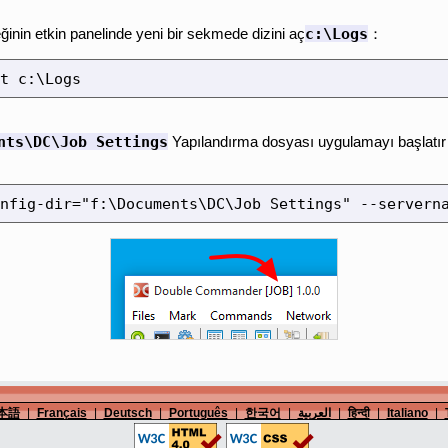
c:\Logs
in etkin panelinde yeni bir sekmede dizini aç
：
t c:\Logs
nts\DC\Job Settings
Yapılandırma dosyası uygulamayı başlatı
nfig-dir="f:\Documents\DC\Job Settings" --servern
本語
|
Français
|
Deutsch
|
Português
|
한국어
|
العربية
|
हिन्दी
|
Italiano
|