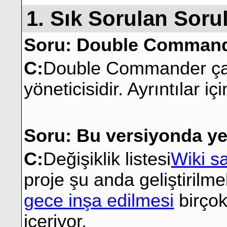
1. Sık Sorulan Soru
Soru: Double Command
C:
Double Commander çapr
yöneticisidir. Ayrıntılar içi
Soru: Bu versiyonda yen
C:
Değişiklik listesi
Wiki s
proje şu anda geliştirilm
gece inşa edilmesi
birçok
içeriyor.