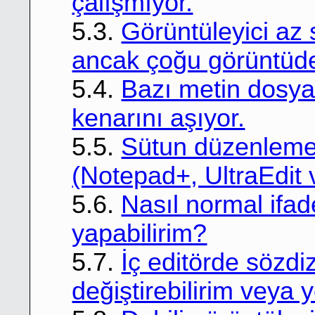
çalışmıyor.
5.3.
Görüntüleyici az
ancak çoğu görüntüde 
5.4.
Bazı metin dosyal
kenarını aşıyor.
5.5.
Sütun düzenleme ö
(Notepad+, UltraEdit 
5.6.
Nasıl normal ifa
yapabilirim?
5.7.
İç editörde sözd
değiştirebilirim veya 