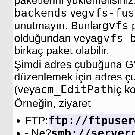
paketlerini yüklemelisiniz
backends
gvfs-fus
ve
gvfs
unutmayın. Bunlar
p
gvfs-
olduğundan veya
birkaç paket olabilir.
Şimdi adres çubuğuna GV
düzenlemek için adres ç
cm_EditPath
(veya
iç k
Örneğin, ziyaret
ftp://ftpuser
FTP:
smb://server
- Ne?