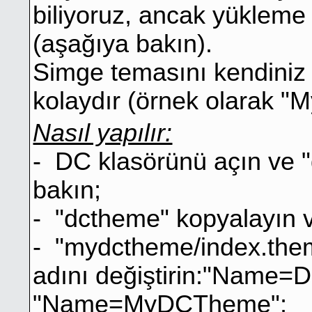
biliyoruz, ancak yükleme 
(aşağıya bakın).
Simge temasını kendiniz o
kolaydır (örnek olarak "
Nasıl yapılır:
- DC klasörünü açın ve "
bakın;
- "dctheme" kopyalayın 
- "mydctheme/index.them
adını değiştirin:"Name=
"Name=MyDCTheme";