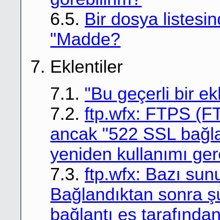
6.5.
Bir dosya listesin
"Madde?
7. Eklentiler
7.1.
"Bu geçerli bir e
7.2.
ftp.wfx: FTPS (
ancak "522 SSL bağlan
yeniden kullanımı ger
7.3.
ftp.wfx: Bazı sun
Bağlandıktan sonra şu
bağlantı eş tarafında