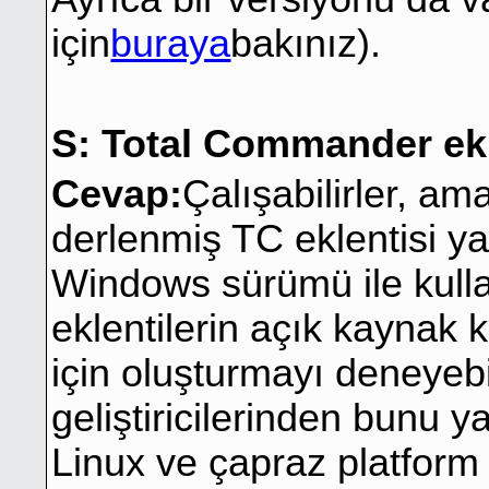
için
buraya
bakınız).
S: Total Commander ekl
Cevap:
Çalışabilirler, am
derlenmiş TC eklentisi 
Windows sürümü ile kullan
eklentilerin açık kaynak
için oluşturmayı deneyebil
geliştiricilerinden bunu ya
Linux ve çapraz platform i