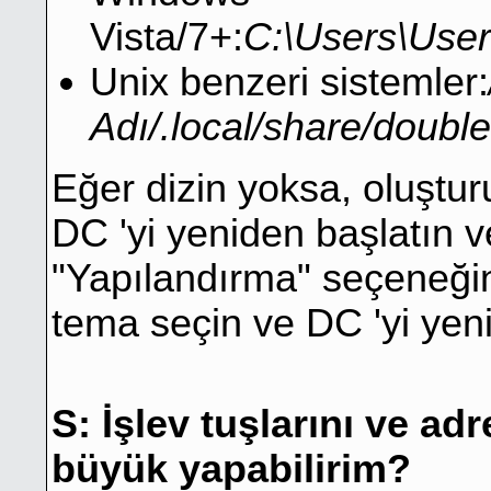
Vista/7+:
C:\Users\Use
Unix benzeri sistemler:
Adı/.local/share/doub
Eğer dizin yoksa, oluştur
DC 'yi yeniden başlatın
"Yapılandırma" seçeneğin
tema seçin ve DC 'yi yen
S: İşlev tuşlarını ve a
büyük yapabilirim?