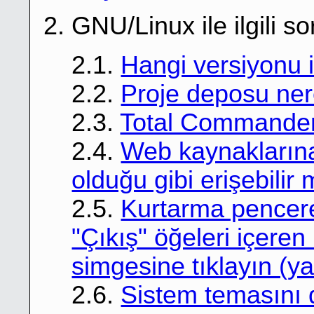
2. GNU/Linux ile ilgili so
2.1.
Hangi versiyonu 
2.2.
Proje deposu ne
2.3.
Total Commander 
2.4.
Web kaynaklarına
olduğu gibi erişebilir
2.5.
Kurtarma pencere
"Çıkış" öğeleri içeren
simgesine tıklayın (y
2.6.
Sistem temasını 