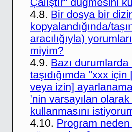
Çalıştır" düğmesini k
4.8.
Bir dosya bir diz
kopyalandığında/taşın
aracılığıyla) yorumları
miyim?
4.9.
Bazı durumlarda
taşıdığımda "xxx için [
veya izin] ayarlanam
'nin varsayılan olarak
kullanmasını istiyor
4.10.
Program neden y