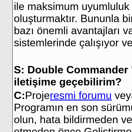
ile maksimum uyumluluk 
oluşturmaktır. Bununla b
bazı önemli avantajları var
sistemlerinde çalışıyor v
S: Double Commander 'ın 
iletişime geçebilirim?
C:
Proje
resmi forumu
vey
Programın en son sürümü
olun, hata bildirmeden vey
etmeden önce Geliştirme 