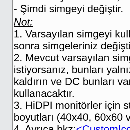
- Şimdi simgeyi değiştir.
Not:
1. Varsayılan simgeyi ku
sonra simgeleriniz değiştir
2. Mevcut varsayılan sim
istiyorsanız, bunları yal
kaldırın ve DC bunları v
kullanacaktır.
3. HiDPI monitörler için
boyutları (40x40, 60x60 vb.
4. Ayrıca bkz:
<CustomIc