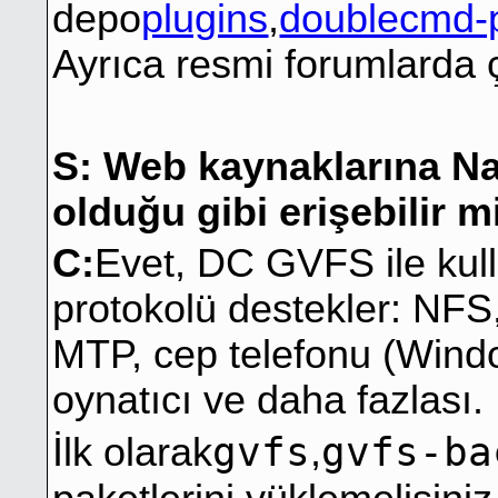
depo
plugins
,
doublecmd-p
Ayrıca resmi forumlarda ç
S: Web kaynaklarına Na
olduğu gibi erişebilir 
C:
Evet, DC GVFS ile kulla
protokolü destekler: N
MTP, cep telefonu (Wind
oynatıcı ve daha fazlası.
gvfs
gvfs-ba
İlk olarak
,