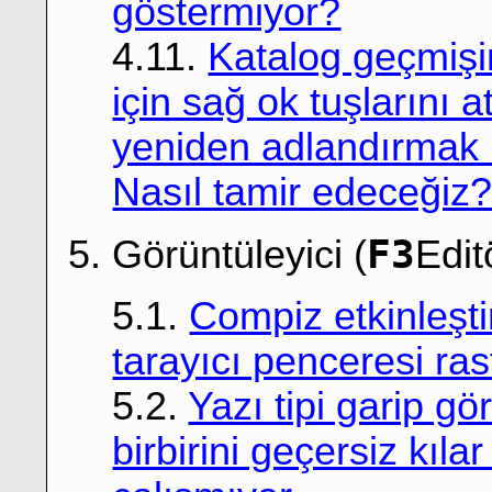
göstermiyor?
4.11.
Katalog geçmişi
için sağ ok tuşlarını 
yeniden adlandırmak i
Nasıl tamir edeceğiz
F3
5. Görüntüleyici (
Edit
5.1.
Compiz etkinleşti
tarayıcı penceresi ra
5.2.
Yazı tipi garip gö
birbirini geçersiz kıl