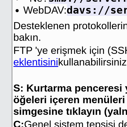
davs://se
WebDAV:
Desteklenen protokollerin 
bakın.
FTP 'ye erişmek için (SS
eklentisini
kullanabilirsiniz
S: Kurtarma penceresi 
öğeleri içeren menüleri
simgesine tıklayın (yal
C:
Genel sistem tepsisi de