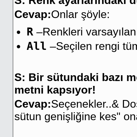
S: Renk ayarlarındaki 
Cevap:
Onlar şöyle:
R
–Renkleri varsayılan 
All
–Seçilen rengi tüm
S: Bir sütundaki bazı m
metni kapsıyor!
Cevap:
Seçenekler..& Do
sütun genişliğine kes" o