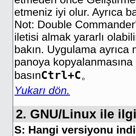
etmeniz iyi olur. Ayrıca b
Not: Double Commander'ı
iletisi almak yararlı olabili
bakın. Uygulama ayrıca m
panoya kopyalanmasına i
Ctrl+C
basın
。
Yukarı dön.
2. GNU/Linux ile ilgi
S: Hangi versiyonu ind