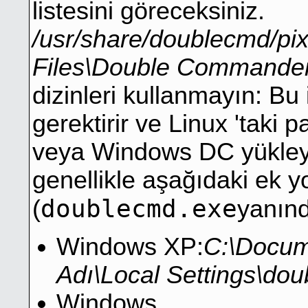
listesini göreceksiniz.
/usr/share/doublecmd/p
Files\Double Commande
dizinleri kullanmayın: Bu 
gerektirir ve Linux 'taki 
veya Windows DC yükley
genellikle aşağıdaki ek yo
doublecmd.exe
(
yanınd
Windows XP:
C:\Docume
Adı\Local Settings\do
Windows