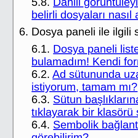
5.8.
Dahili görüntüley
belirli dosyaları nasıl
6. Dosya paneli ile ilgili
6.1.
Dosya paneli list
bulamadım! Kendi form
6.2.
Ad sütununda uza
istiyorum, tamam mı?
6.3.
Sütun başlıklarına
tıklayarak bir klasörü
6.4.
Sembolik bağlantı
görebilirim?