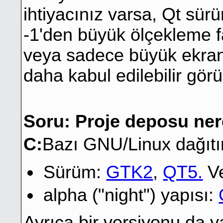
ihtiyacınız varsa, Qt sü
-1'den büyük ölçekleme f
veya sadece büyük ekran
daha kabul edilebilir görün
Soru: Proje deposu ne
C:
Bazı GNU/Linux dağıtım
Sürüm:
GTK2
,
QT5.
V
alpha ("night") yapısı:
Ayrıca bir versiyonu da va