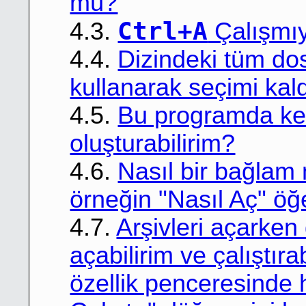
mü?
Ctrl+A
4.3.
Çalışmıyo
4.4.
Dizindeki tüm dos
kullanarak seçimi kal
4.5.
Bu programda ke
oluşturabilirim?
4.6.
Nasıl bir bağlam 
örneğin "Nasıl Aç" öğ
4.7.
Arşivleri açarken
açabilirim ve çalıştıra
özellik penceresinde 