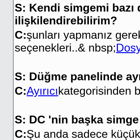
S: Kendi simgemi bazı d
ilişkilendirebilirim?
C:
şunları yapmanız gerek
seçenekleri..& nbsp;
Dosya
S: Düğme panelinde ayır
C:
Ayırıcı
kategorisinden b
S: DC 'nin başka simge
C:
Şu anda sadece küçük 