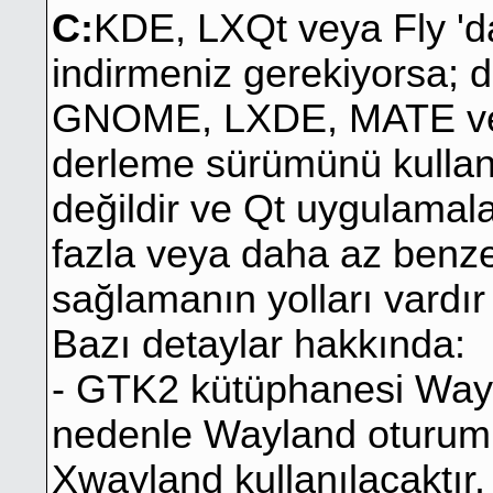
C:
KDE, LXQt veya Fly '
indirmeniz gerekiyorsa; 
GNOME, LXDE, MATE vey
derleme sürümünü kullanı
değildir ve Qt uygulama
fazla veya daha az benze
sağlamanın yolları vardır 
Bazı detaylar hakkında:
- GTK2 kütüphanesi Wayl
nedenle Wayland oturumu
Xwayland kullanılacaktır