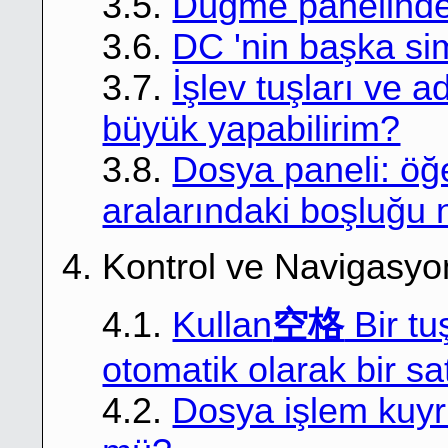
3.5.
Düğme panelinde a
3.6.
DC 'nin başka si
3.7.
İşlev tuşları ve 
büyük yapabilirim?
3.8.
Dosya paneli: öğe
aralarındaki boşluğu n
4. Kontrol ve Navigasyo
空格
4.1.
Kullan
Bir tu
otomatik olarak bir sa
4.2.
Dosya işlem kuy