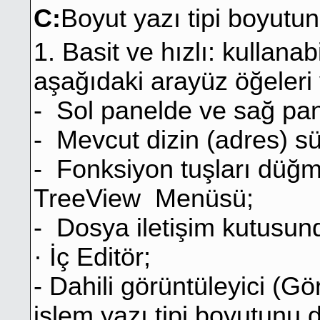
C:
Boyut yazı tipi boyutun
1. Basit ve hızlı: kullanabi
aşağıdaki arayüz öğeleri 
- Sol panelde ve sağ pane
- Mevcut dizin (adres) s
- Fonksiyon tuşları düğ
TreeView Menüsü;
- Dosya iletişim kutusun
· İç Editör;
- Dahili görüntüleyici (Gö
işlem yazı tipi boyutunu d