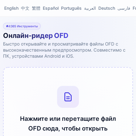
English
中文
繁體
Español
Português
العربية
Deutsch
فارسی
F
it365 Инструменты
Онлайн-ридер OFD
Быстро открывайте и просматривайте файлы OFD с
высококачественным предпросмотром. Совместимо с
ПК, устройствами Android и iOS.
Нажмите или перетащите файл
OFD сюда, чтобы открыть