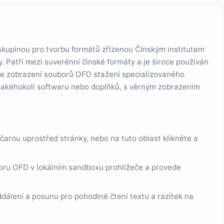
kupinou pro tvorbu formátů zřízenou Čínským institutem
 Patří mezi suverénní čínské formáty a je široce používán
uje zobrazení souborů OFD stažení specializovaného
 jakéhokoli softwaru nebo doplňků, s věrným zobrazením
arou uprostřed stránky, nebo na tuto oblast klikněte a
ru OFD v lokálním sandboxu prohlížeče a provede
dálení a posunu pro pohodlné čtení textu a razítek na