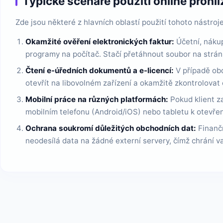
Typické scénáře použití online prohl
Zde jsou některé z hlavních oblastí použití tohoto nástro
Okamžité ověření elektronických faktur:
Účetní, nákup
programy na počítač. Stačí přetáhnout soubor na strán
Čtení e-úředních dokumentů a e-licencí:
V případě obd
otevřít na libovolném zařízení a okamžitě zkontrolovat
Mobilní práce na různých platformách:
Pokud klient z
mobilním telefonu (Android/iOS) nebo tabletu k otevře
Ochrana soukromí důležitých obchodních dat:
Finančn
neodesílá data na žádné externí servery, čímž chrání v