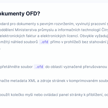
 dokumenty OFD?
ndard pro dokumenty s pevným rozvržením, vyvinutý pracovní s
ddělení Ministerstva průmyslu a informačních technologií Číny.
elektronických faktur a elektronických licencí. Obvykle vyžad
mžitý náhled souborů
přímo v prohlížeči bez stahování
.ofd
.
, přetáhněte soubor
do oblasti vyznačené přerušovanou č
.ofd
 načte metadata XML a zdroje stránek v komprimovaném soubo
žít kolečko myši nebo ovládací panel stránky k přiblížení, od