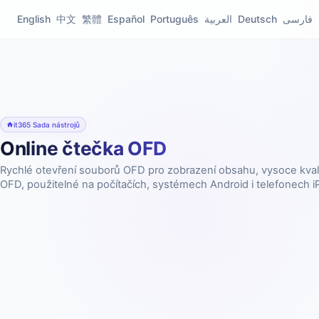
English
中文
繁體
Español
Português
العربية
Deutsch
فارسی
it365 Sada nástrojů
Online čtečka OFD
Rychlé otevření souborů OFD pro zobrazení obsahu, vysoce kva
OFD, použitelné na počítačích, systémech Android i telefonech 