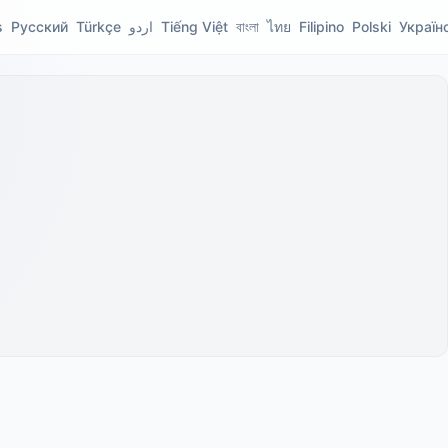
s
Русский
Türkçe
اردو
Tiếng Việt
বাংলা
ไทย
Filipino
Polski
Україн