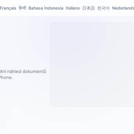
Français
हिन्दी
Bahasa Indonesia
Italiano
日本語
한국어
Nederland
litní náhled dokumentů
iPhone.