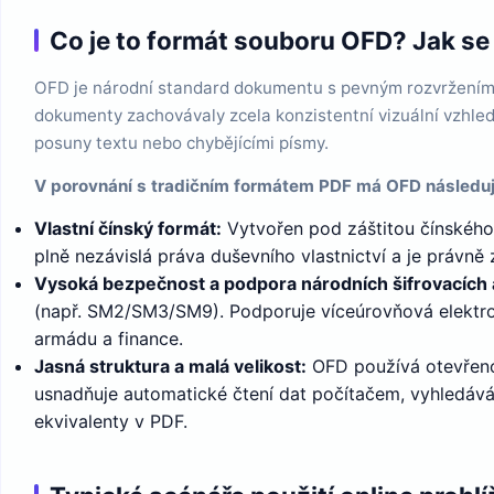
Co je to formát souboru OFD? Jak se 
OFD je národní standard dokumentu s pevným rozvržením, 
dokumenty zachovávaly zcela konzistentní vizuální vzhled (
posuny textu nebo chybějícími písmy.
V porovnání s tradičním formátem PDF má OFD následují
Vlastní čínský formát:
Vytvořen pod záštitou čínského 
plně nezávislá práva duševního vlastnictví a je právn
Vysoká bezpečnost a podpora národních šifrovacích 
(např. SM2/SM3/SM9). Podporuje víceúrovňová elektronic
armádu a finance.
Jasná struktura a malá velikost:
OFD používá otevřenou
usnadňuje automatické čtení dat počítačem, vyhledáván
ekvivalenty v PDF.