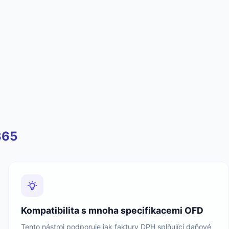
365
Kompatibilita s mnoha specifikacemi OFD
Tento nástroj podporuje jak faktury DPH splňující daňové