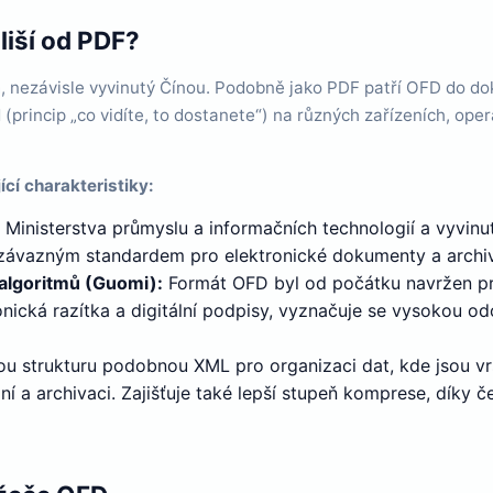
liší od PDF?
nezávisle vyvinutý Čínou. Podobně jako PDF patří OFD do dok
princip „co vidíte, to dostanete“) na různých zařízeních, oper
cí charakteristiky:
Ministerstva průmyslu a informačních technologií a vyvinut
ě závazným standardem pro elektronické dokumenty a archiv
algoritmů (Guomi):
Formát OFD byl od počátku navržen pro
ká razítka a digitální podpisy, vyznačuje se vysokou odoln
 strukturu podobnou XML pro organizaci dat, kde jsou vrst
í a archivaci. Zajišťuje také lepší stupeň komprese, díky 