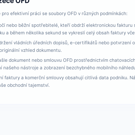
ížeče OFD
je pro efektivní práci se soubory OFD v různých podmínkách:
čí nebo běžní spotřebitelé, kteří obdrží elektronickou fakturu
ku a během několika sekund se vykreslí celý obsah faktury vč
ržení vládních úředních dopisů, e-certifikátů nebo potvrzení 
 originální vzhled dokumentu.
ašle dokument nebo smlouvu OFD prostřednictvím chatovacích a
ní našeho nástroje a zobrazení bezchybného mobilního náhled
í faktury a komerční smlouvy obsahují citlivá data podniku. Ná
aše obchodní tajemství.