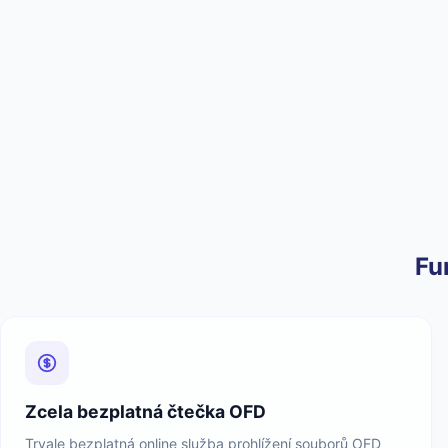
Fu
Zcela bezplatná čtečka OFD
Trvale bezplatná online služba prohlížení souborů OFD