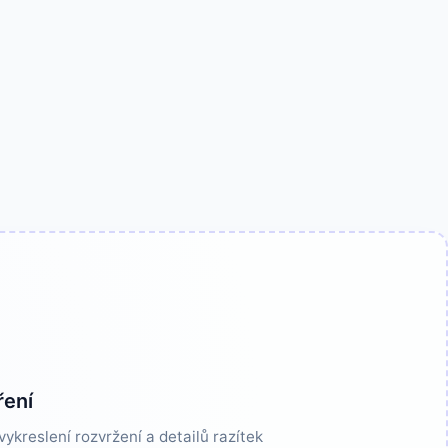
ření
kreslení rozvržení a detailů razítek