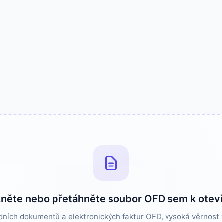
kněte nebo přetáhněte soubor OFD sem k otev
dních dokumentů a elektronických faktur OFD, vysoká věrnost vy