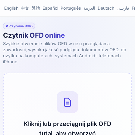
English
中文
繁體
Español
Português
العربية
Deutsch
فارسی
F
Przybornik it365
Czytnik OFD online
Szybkie otwieranie plików OFD w celu przeglądania
zawartości, wysoka jakość podglądu dokumentów OFD, do
użytku na komputerach, systemach Android i telefonach
iPhone.
Kliknij lub przeciągnij plik OFD
tutaj, aby otworzyć