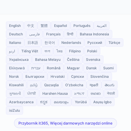
English
中文
繁體
Español
Português
العربية
Deutsch
فارسی
Français
हिन्दी
Bahasa Indonesia
Italiano
日本語
한국어
Nederlands
Русский
Türkçe
اردو
Tiếng Việt
বাংলা
ไทย
Filipino
Polski
Українська
Bahasa Melayu
Čeština
Svenska
Ελληνικά
עברית
Română
Magyar
Dansk
Suomi
Norsk
Български
Hrvatski
Српски
Slovenčina
Kiswahili
தமிழ்
Qazaqša
Oʻzbekcha
मраठी
తెలుగు
ગુજરાતી
ਪੰਜਾਬੀ
Harshen Hausa
አማርኛ
ဗမာစာ
नेपाली
Azərbaycanca
ಕನ್ನಡ
മലയാളം
Yorùbá
Asụsụ Igbo
isiZulu
Przybornik it365, Więcej darmowych narzędzi online