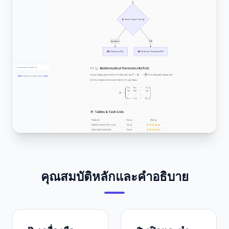
คุณสมบัติหลักและคำอธิบาย