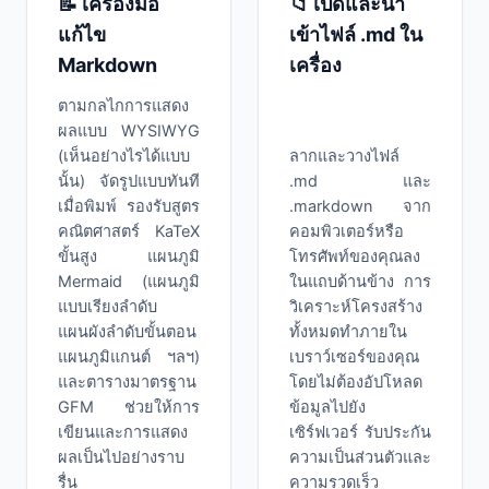
📝 เครื่องมือ
📁 เปิดและนำ
แก้ไข
เข้าไฟล์ .md ใน
Markdown
เครื่อง
ตามกลไกการแสดง
ผลแบบ WYSIWYG
(เห็นอย่างไรได้แบบ
ลากและวางไฟล์
นั้น) จัดรูปแบบทันที
.md และ
เมื่อพิมพ์ รองรับสูตร
.markdown จาก
คณิตศาสตร์ KaTeX
คอมพิวเตอร์หรือ
ขั้นสูง แผนภูมิ
โทรศัพท์ของคุณลง
Mermaid (แผนภูมิ
ในแถบด้านข้าง การ
แบบเรียงลำดับ
วิเคราะห์โครงสร้าง
แผนผังลำดับขั้นตอน
ทั้งหมดทำภายใน
แผนภูมิแกนต์ ฯลฯ)
เบราว์เซอร์ของคุณ
และตารางมาตรฐาน
โดยไม่ต้องอัปโหลด
GFM ช่วยให้การ
ข้อมูลไปยัง
เขียนและการแสดง
เซิร์ฟเวอร์ รับประกัน
ผลเป็นไปอย่างราบ
ความเป็นส่วนตัวและ
รื่น
ความรวดเร็ว