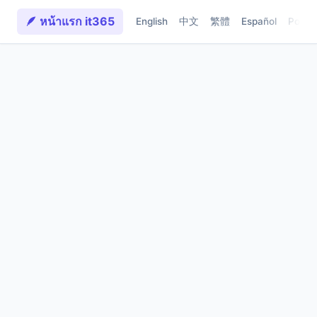
🪶 หน้าแรก it365
English
中文
繁體
Español
Portu