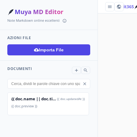

it365
🪶
Muya MD Editor
Note Markdown online eccellenti
AZIONI FILE
Importa File
DOCUMENTI
{{ doc.name || doc.title }}
{{ doc.updatedAt }}
{{ doc.preview }}