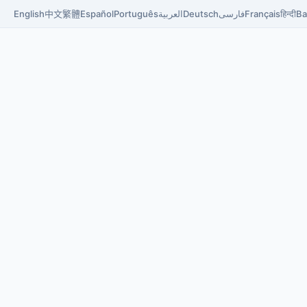
English
中文
繁體
Español
Português
العربية
Deutsch
فارسی
Français
हिन्दी
Ba