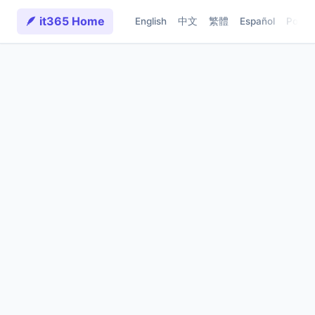
🪶 it365 Home
English
中文
繁體
Español
Portu