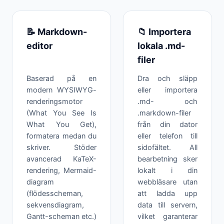
📝 Markdown-
📁 Importera
editor
lokala .md-
filer
Baserad på en
Dra och släpp
modern WYSIWYG-
eller importera
renderingsmotor
.md- och
(What You See Is
.markdown-filer
What You Get),
från din dator
formatera medan du
eller telefon till
skriver. Stöder
sidofältet. All
avancerad KaTeX-
bearbetning sker
rendering, Mermaid-
lokalt i din
diagram
webbläsare utan
(flödesscheman,
att ladda upp
sekvensdiagram,
data till servern,
Gantt-scheman etc.)
vilket garanterar