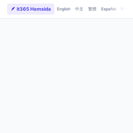
🪶 it365 Hemsida
English
中文
繁體
Español
Portu