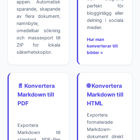
appen. Automatisk
perfekt för
sparande, skapande
blogginlägg eller
av flera dokument,
delning i sociala
namnbyte,
medier.
omedelbar sökning
och massexport till
Hur man
ZIP for lokala
konverterar till
säkerhetskopior.
bilder »
📄 Konvertera
🌐 Konvertera
Markdown till
Markdown till
PDF
HTML
Exportera
formaterade
Exportera
Markdown-
Markdown till
dokument direkt
standard PDF-filer