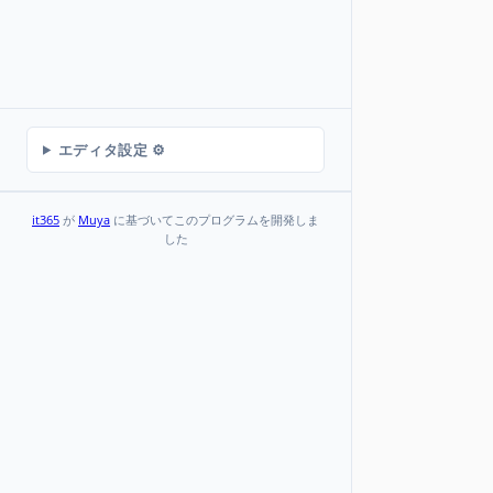
エディタ設定 ⚙️
it365
が
Muya
に基づいてこのプログラムを開発しま
した