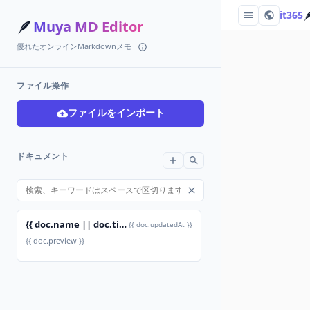

it365
🪶
Muya MD Editor
優れたオンラインMarkdownメモ
ファイル操作
ファイルをインポート
ドキュメント
{{ doc.name || doc.title }}
{{ doc.updatedAt }}
{{ doc.preview }}