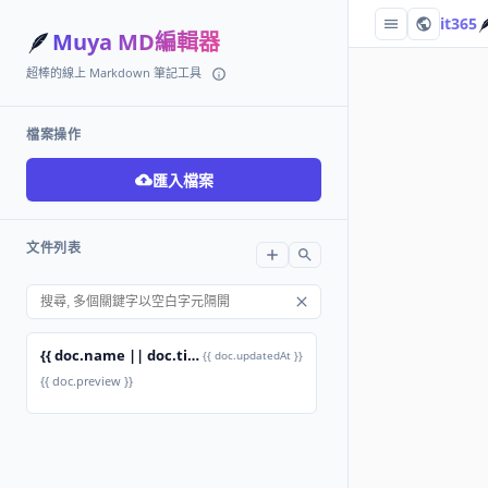

it365
🪶
Muya MD編輯器
超棒的線上 Markdown 筆記工具
檔案操作
匯入檔案
文件列表
{{ doc.name || doc.title }}
{{ doc.updatedAt }}
{{ doc.preview }}