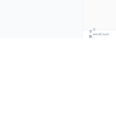
{{
字
wordCount
數:
}}
📝
匯出 Markdown 檔案 (.md)
匯出後可使用任何 Markdown 編輯器繼續匯入、修改和編輯，保留原始
標記原始碼。
🖼️
匯出 PNG 圖片 (.png)
生成帶透明通道的高清圖片，完美展示文件渲染排版，適合文章配圖等
場景。
📷
匯出 JPG 圖片 (.jpg)