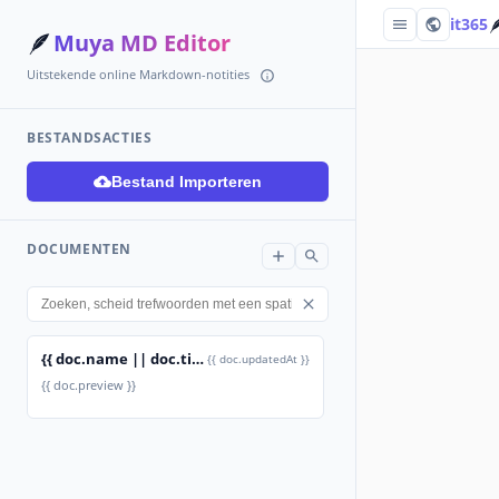

it365
🪶
Muya MD Editor
Uitstekende online Markdown-notities
BESTANDSACTIES
Bestand Importeren
DOCUMENTEN
{{ doc.name || doc.title }}
{{ doc.updatedAt }}
{{ doc.preview }}