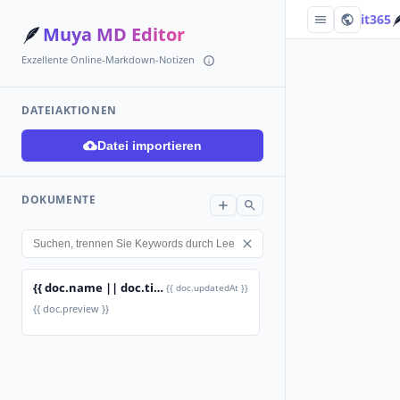

it365
🪶
Muya MD Editor
Exzellente Online-Markdown-Notizen
DATEIAKTIONEN
Datei importieren
DOKUMENTE
{{ doc.name || doc.title }}
{{ doc.updatedAt }}
{{ doc.preview }}