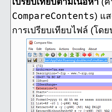
เปรียบเทียบตามเนื้อหา
(คํ
CompareContents
) แส
การเปรียบเทียบไฟล์ (โดย