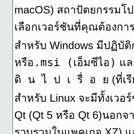
macOS) สถาปัตยกรรมโปร
เลือกเวอร์ชันที่คุณต้องก
สําหรับ Windows มีปฏิบัต
.msi (เอ็มซีไอ)
หรือ
และ
ดิ น ไ ป เ รื่ อ ย
(ที่เ
สําหรับ Linux จะมีทั้งเวอร์
Qt (Qt 5 หรือ Qt 6)นอกจาก
รวบรวมในแพคเกจ XZ) แ