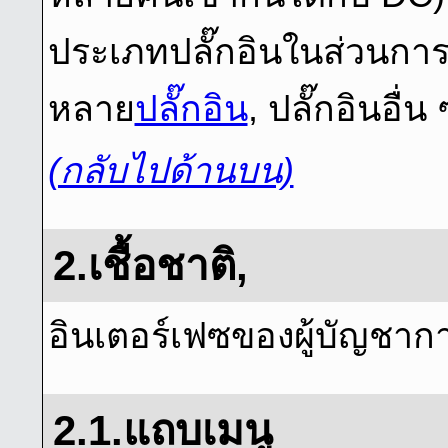
ประเภทปลั๊กอินในส่วนการตั
หลาย
ปลั๊กอิน
, ปลั๊กอินอื่
(กลับไปด้านบน)
2.เชื้อชาติ,
อินเตอร์เฟซของผู้บัญชากา
2.1.แถบเมนู