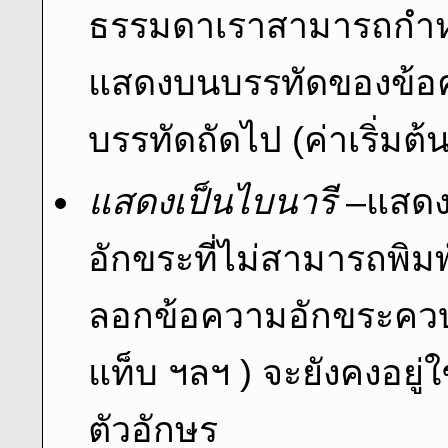
ธรรมดาเราสามารถกําหน
แสดงบนบรรทัดของข้อคว
บรรทัดถัดไป (ค่าเริ่มต้
แสดงเป็นไบนารี
–แสดงเ
อักขระที่ไม่สามารถพิมพ
ลอกข้อความอักขระคว
แท็บ ฯลฯ ) จะยังคงอยู่
ตัวอักษร