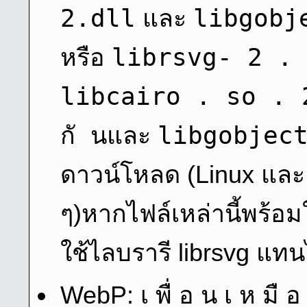
2.dll
libgobj
และ
librsvg- 2 . 
หรือ
libcairo . so . 2
กั น
libgobjec
และ
ดาวน์โหลด
(Linux และ ร
ๆ)หากไฟล์เหล่านี้พร้
ใช้ไลบรารี librsvg แท
WebP: เ พื่ อ น เ ห มื อ