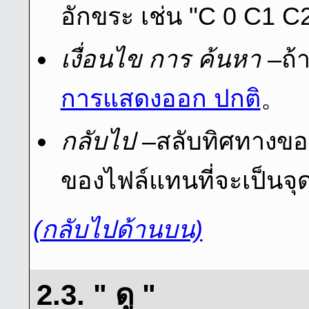
อักขระ เช่น "C 0 C1 C2
เงื่อนไข การ ค้นหา
–ถ้า
การแสดงออก ปกติ
。
กลับไป
–สลับทิศทางของ
ของไฟล์แทนที่จะเป็นจุดเ
(กลับไปด้านบน)
2.3. " ดู "