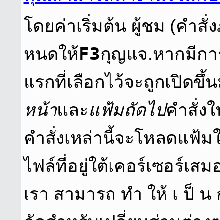
โดยค่าเริ่มต้น ผู้ชม (คําส
F3
หนดให้
กุญแจ.หากมีการ
แรกที่เลือกไว้จะถูกเปิดข
หน้า
และ
แฟ้มถัดไป
คำสั่งใ
คำสั่งเหล่านี้จะโหลดแฟ้ม
ไฟล์ที่อยู่ใต้เคอร์เซอร์เ
เรา สามารถ ทํา ให้ เ ป็ น 