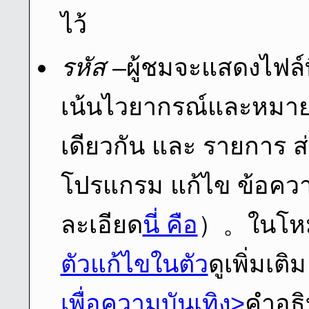
ไว้
รหัส
–ผู้ชมจะแสดงไฟล์ท
เน้นไวยากรณ์และหมาย
เดียวกัน และ รายการ ส่
โปรแกรม แก้ไข ข้อความ ท
ละเอียด
นี่ คือ
）。ในโหมดน
ตัวแก้ไขในตัว
ดูเพิ่มเติ
เพื่อความบันเทิง>
คําอธ