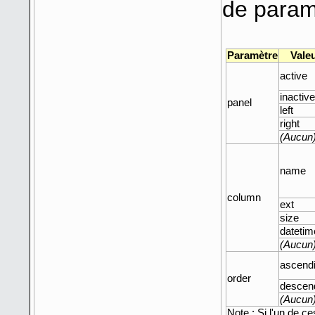
de param
Paramètre
Vale
active
inactive
panel
left
right
(Aucun
name
column
ext
size
datetim
(Aucun
ascend
order
descen
(Aucun
Note : Si l'un de ce