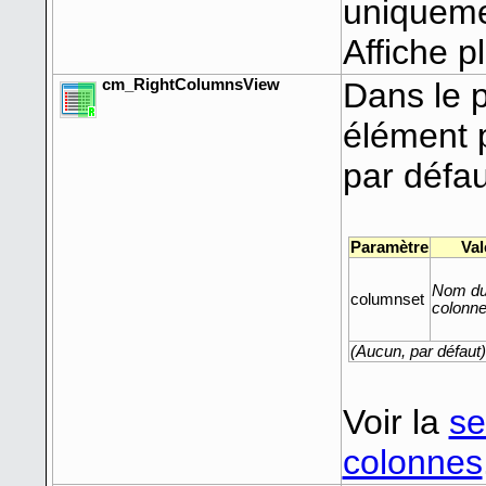
uniqueme
Affiche p
cm_RightColumnsView
Dans le p
élément p
par défaut
Paramètre
Val
Nom du
columnset
colonn
(Aucun, par défaut)
Voir la
se
colonnes