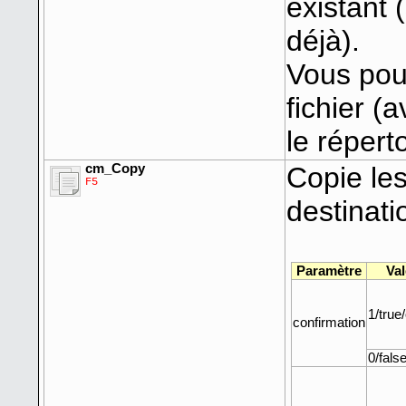
existant 
déjà).
Vous pou
fichier (
le réperto
cm_Copy
Copie les
F5
destinati
Paramètre
Val
1/true
confirmation
0/false