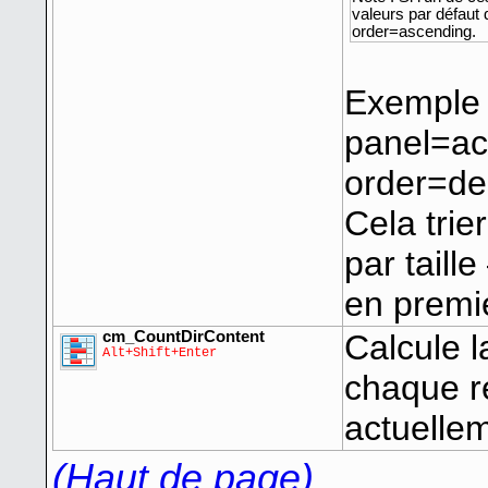
valeurs par défaut
order=ascending.
Exemple 
panel=ac
order=de
Cela trie
par taill
en premi
cm_CountDirContent
Calcule l
Alt+Shift+Enter
chaque r
actuellem
(Haut de page)