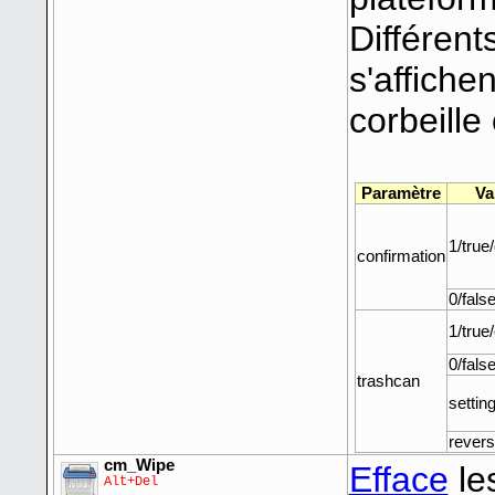
Différen
s'affiche
corbeill
Paramètre
Va
1/true
confirmation
0/false
1/true
0/false
trashcan
settin
revers
cm_Wipe
Efface
les
Alt+Del