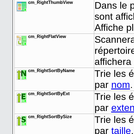
cm_RightThumbView
Dans le 
sont affi
Affiche p
cm_RightFlatView
Scannera
répertoir
affichera
cm_RightSortByName
Trie les
par
nom
.
cm_RightSortByExt
Trie les
par
exte
cm_RightSortBySize
Trie les
par
taille
.