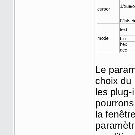
1/true/
cursor
0/false/
text
mode
bin
hex
dec
Le param
choix du 
les plug-
pourrons
la fenêtr
paramètre