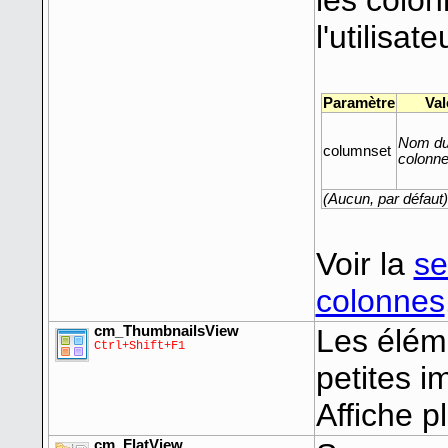
l'utilisate
Paramètre
Val
Nom du
columnset
colonn
(Aucun, par défaut)
Voir la
se
colonnes
cm_ThumbnailsView
Les élém
Ctrl+Shift+F1
petites i
Affiche p
cm_FlatView