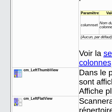
Paramètre
Val
Nom du
columnset
colonn
(Aucun, par défaut)
Voir la
se
colonnes
cm_LeftThumbView
Dans le 
sont affi
Affiche p
cm_LeftFlatView
Scannera
répertoi