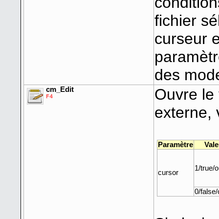
condition
fichier sé
curseur e
paramètre
des mod
cm_Edit
Ouvre le 
F4
externe, 
Paramètre
Vale
1/true/
cursor
0/false/