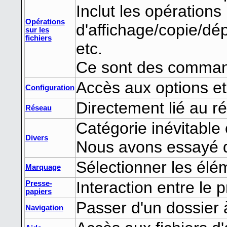
Inclut les opérations
Opérations
d'affichage/copie/d
sur les
fichiers
etc.
Ce sont des comman
Accès aux options e
Configuration
Directement lié au r
Réseau
Catégorie inévitabl
Divers
Nous avons essayé d
Sélectionner les élém
Marquage
Interaction entre le
Presse-
papiers
Passer d'un dossier 
Navigation