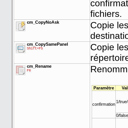
confirmat
fichiers.
cm_CopyNoAsk
Copie les
destinati
cm_CopySamePanel
Copie le
Shift+F5
répertoir
cm_Rename
Renomme 
F6
Paramètre
Val
1/true
confirmation
0/false