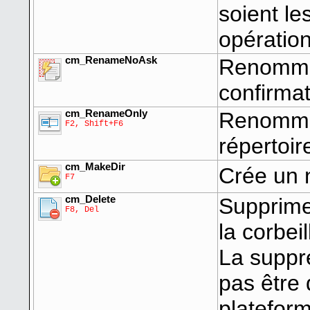
soient le
opération
cm_RenameNoAsk
Renomme 
confirmat
cm_RenameOnly
Renomme 
F2, Shift+F6
répertoir
cm_MakeDir
Crée un 
F7
cm_Delete
Supprime
F8, Del
la corbei
La suppre
pas être 
platefor