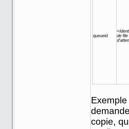
<Identi
queueid
de file
d'atte
Exemple 
demandera
copie, qu