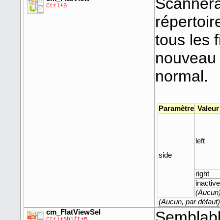
Scannera
Ctrl+B
répertoir
tous les 
nouveau 
normal.
Paramètre
Valeur
left
side
right
inactive
(Aucun
(Aucun, par défaut)
cm_FlatViewSel
Semblabl
Ctrl+Shift+B