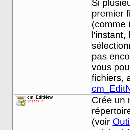
Si plusie
premier f
(comme i
l'instant,
sélectio
pas enco
vous pou
fichiers, 
cm_Edit
cm_EditNew
Crée un n
Shift+F4
répertoir
(voir
Outi