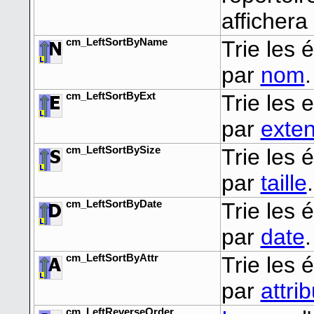
affichera
cm_LeftSortByName
Trie les
par
nom
.
cm_LeftSortByExt
Trie les
par
exte
cm_LeftSortBySize
Trie les
par
taille
.
cm_LeftSortByDate
Trie les
par
date
.
cm_LeftSortByAttr
Trie les
par
attri
cm_LeftReverseOrder