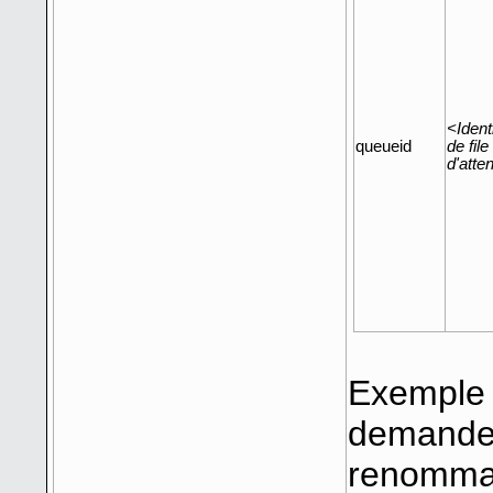
<Identi
queueid
de file
d'atte
Exemple 
demandera
renommag