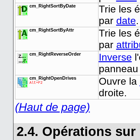
cm_RightSortByDate
Trie les
par
date
.
cm_RightSortByAttr
Trie les
par
attri
cm_RightReverseOrder
Inverse
l
panneau 
cm_RightOpenDrives
Ouvre la
Alt+F2
droite.
(Haut de page)
2.4. Opérations sur 