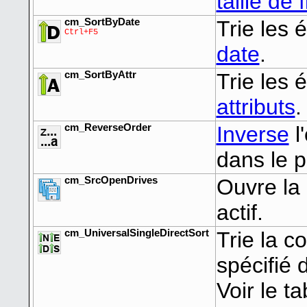
taille de f
cm_SortByDate
Trie les 
Ctrl+F5
date
.
cm_SortByAttr
Trie les 
attributs
.
cm_ReverseOrder
Inverse
l
dans le p
cm_SrcOpenDrives
Ouvre la 
actif.
cm_UniversalSingleDirectSort
Trie la c
spécifié 
Voir le t