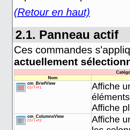
(Retour en haut)
2.1. Panneau actif
Ces commandes s'appli
actuellement sélection
Catégo
Nom
cm_BriefView
Affiche 
Ctrl+F1
éléments
Affiche p
cm_ColumnsView
Affiche u
Ctrl+F2
les colon