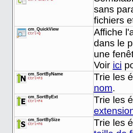
sans par
fichiers 
cm_QuickView
Affiche l
Ctrl+Q
dans le 
une fenê
Voir
ici
po
cm_SortByName
Trie les 
Ctrl+F3
nom
.
cm_SortByExt
Trie les 
Ctrl+F4
extensio
cm_SortBySize
Trie les 
Ctrl+F6