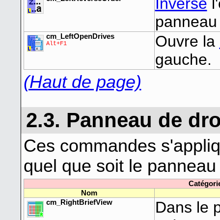
Inverse
l
panneau 
cm_LeftOpenDrives
Ouvre la
Alt+F1
gauche.
(Haut de page)
2.3. Panneau de dro
Ces commandes s'appli
quel que soit le panneau
Catégori
Nom
cm_RightBriefView
Dans le p