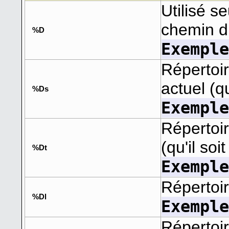
Utilisé se
chemin d
%D
Exempl
Répertoi
actuel (q
%Ds
Exempl
Répertoir
(qu'il so
%Dt
Exempl
Répertoi
%Dl
Exempl
Répertoi