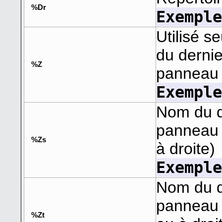
%Dr
Exempl
Utilisé s
du dernie
%Z
panneau a
Exempl
Nom du d
panneau a
%Zs
à droite)
Exempl
Nom du d
panneau i
%Zt