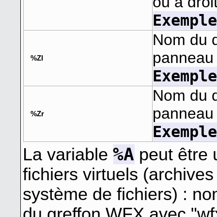
ou à droi
Exempl
Nom du d
panneau
%Zl
Exempl
Nom du d
panneau 
%Zr
Exempl
%A
La variable
peut être 
fichiers virtuels (archive
système de fichiers) : n
du greffon WFX avec "wfx