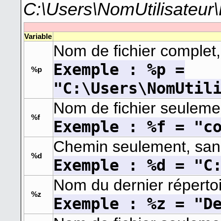
C:\Users\NomUtilisateur
Variable
Nom de fichier complet,
Exemple : %p =
%p
"C:\Users\NomUtil
Nom de fichier seulemen
%f
Exemple : %f = "c
Chemin seulement, sans 
%d
Exemple : %d = "C
Nom du dernier réperto
%z
Exemple : %z = "D