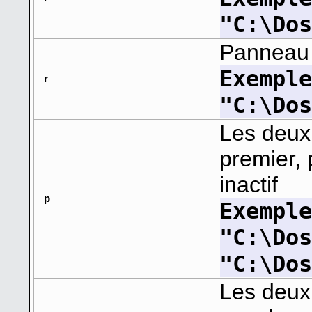
"C:\Do
Panneau 
Exempl
r
"C:\Do
Les deux
premier,
inactif
p
Exempl
"C:\Do
"C:\Do
Les deux