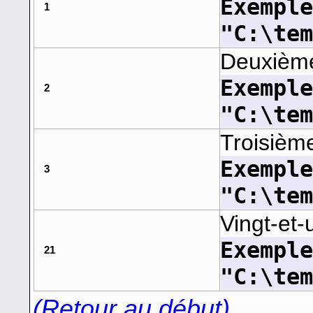
Exempl
1
"C:\te
Deuxième 
Exempl
2
"C:\te
Troisième
Exempl
3
"C:\te
Vingt-et-
Exempl
21
"C:\te
(Retour au début)