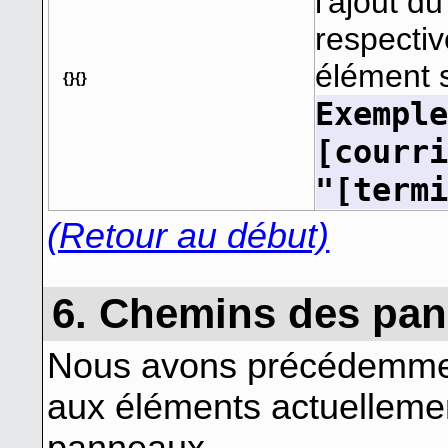
l'ajout d
respecti
élément 
{}{}
Exempl
[courr
"[term
(Retour au début)
6. Chemins des pa
Nous avons précédemment
aux éléments actuellemen
panneaux.