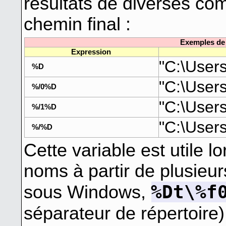
résultats de diverses co
chemin final :
Exemples de 
Expression
"C:\User
%D
"C:\User
%/0%D
"C:\User
%/1%D
"C:\User
%/%D
Cette variable est utile
noms à partir de plusieur
%Dt\%f
sous Windows,
séparateur de répertoire)