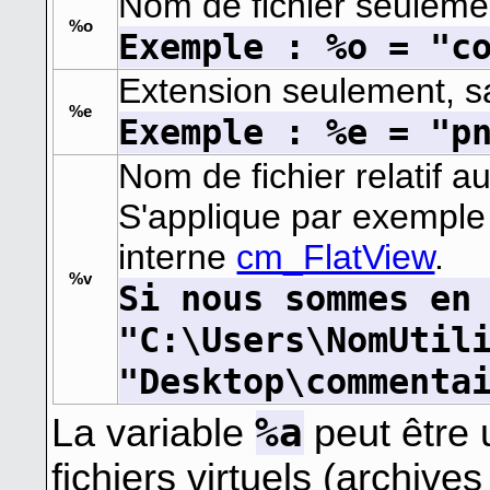
Nom de fichier seulemen
%o
Exemple : %o = "c
Extension seulement, sa
%e
Exemple : %e = "p
Nom de fichier relatif au
S'applique par exempl
interne
cm_FlatView
.
%v
Si nous sommes en
"C:\Users\NomUtil
"Desktop\commenta
%a
La variable
peut être 
fichiers virtuels (archive