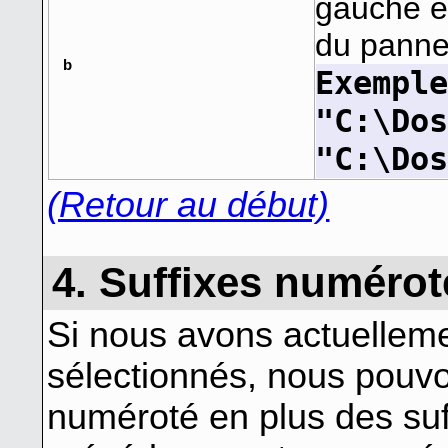
gauche en
du panne
b
Exempl
"C:\Do
"C:\Do
(Retour au début)
4. Suffixes numérot
Si nous avons actuellemen
sélectionnés, nous pouvo
numéroté en plus des su