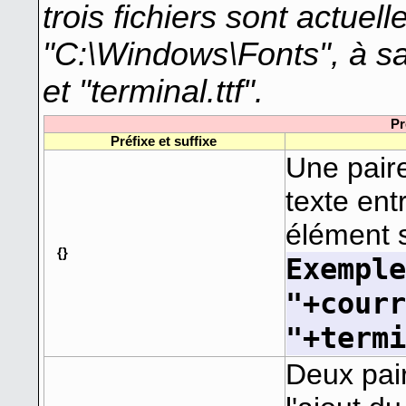
trois fichiers sont actue
"C:\Windows\Fonts", à savo
et "terminal.ttf".
Pr
Préfixe et suffixe
Une paire
texte en
élément 
{}
Exempl
"+cour
"+term
Deux pai