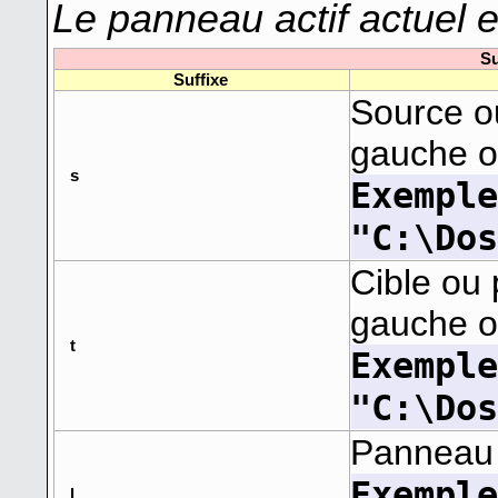
Le panneau actif actuel es
Su
Suffixe
Source ou
gauche ou
s
Exempl
"C:\Do
Cible ou 
gauche ou
t
Exempl
"C:\Do
Panneau
Exempl
l