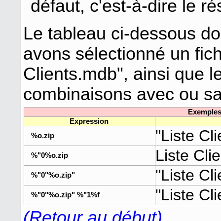
défaut, c'est-à-dire le r
Le tableau ci-dessous d
avons sélectionné un fic
Clients.mdb", ainsi que l
combinaisons avec ou sa
Exemples
Expression
"Liste Cli
%o.zip
Liste Clie
%"0%o.zip
"Liste Cli
%"0"%o.zip"
"Liste Cl
%"0"%o.zip" %"1%f
(Retour au début)