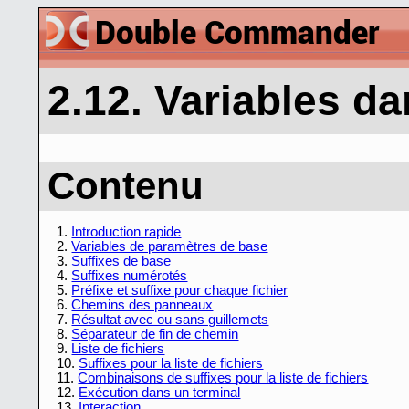
2.12. Variables d
Contenu
1.
Introduction rapide
2.
Variables de paramètres de base
3.
Suffixes de base
4.
Suffixes numérotés
5.
Préfixe et suffixe pour chaque fichier
6.
Chemins des panneaux
7.
Résultat avec ou sans guillemets
8.
Séparateur de fin de chemin
9.
Liste de fichiers
10.
Suffixes pour la liste de fichiers
11.
Combinaisons de suffixes pour la liste de fichiers
12.
Exécution dans un terminal
13.
Interaction