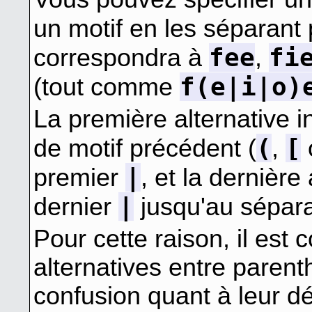
un motif en les séparant
fee
fi
correspondra à
,
f(e|i|o)
(tout comme
La première alternative i
(
[
de motif précédent (
,
o
|
premier
, et la dernière 
|
dernier
jusqu'au sépara
Pour cette raison, il est 
alternatives entre parent
confusion quant à leur déb