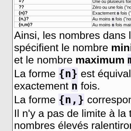
+?
Une ou plusieurs fois
??
Zéro ou une fois ("no
{n}?
n
Exactement
fois (
{n,}?
n
Au moins
fois ("no
{n,m}?
n
Au moins
fois mai
Ainsi, les nombres dans
spécifient le nombre
mi
et le nombre
maximum
{n}
La forme
est équiva
n
exactement
fois.
{n,}
La forme
correspo
Il n'y a pas de limite à la 
nombres élevés ralentiron