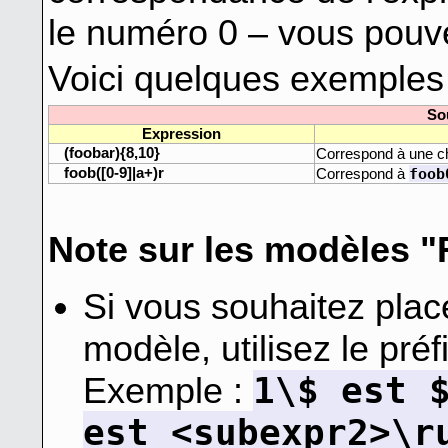
le numéro 0 – vous pouv
Voici quelques exemples 
So
Expression
(foobar){8,10}
Correspond à une ch
foob([0-9]|a+)r
foob
Correspond à
Note sur les modèles "
Si vous souhaitez pla
modèle, utilisez le pré
1\$ est 
Exemple :
est <subexpr2>\r