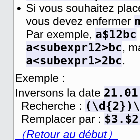
Si vous souhaitez place
vous devez enfermer
a$12bc
Par exemple,
a<subexpr12>bc
, m
a<subexpr1>2bc
.
Exemple :
21.01
Inversons la date
(\d{2})\
Recherche :
$3.$2
Remplacer par :
（Retour au début）