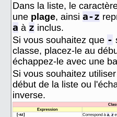
Dans la liste, le caractèr
a-z
une
plage
, ainsi
repr
a
z
à
inclus.
-
Si vous souhaitez que
classe, placez-le au début
échappez-le avec une bar
Si vous souhaitez utilise
début de la liste ou l'éc
inverse.
Clas
Expression
[-az]
a
z
Correspond à
,
e