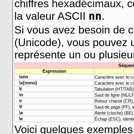
chiffres hexadécimaux, c
nn
la valeur ASCII
.
Si vous avez besoin de c
(Unicode), vous pouvez u
représente un ou plusieu
Séquen
Expression
\xnn
Caractère avec le 
\x{nnnn}
Caractère avec le 
\t
Tabulation (HT/TAB)
\n
Saut de ligne (NL/LF
\r
Retour chariot (CR),
\f
Saut de page (FF), 
\a
Alerte (cloche) (BEL
\e
Échap (ESC), ident
Voici quelques exemples 