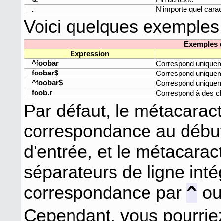
.
N'importe quel carac
Voici quelques exemples 
Exemples d
Expression
^foobar
Correspond uniquem
foobar$
Correspond uniquem
^foobar$
Correspond uniquem
foob.r
Correspond à des 
Par défaut, le métacarac
correspondance au début
d'entrée, et le métacara
séparateurs de ligne int
^
correspondance par
o
Cependant, vous pourriez 