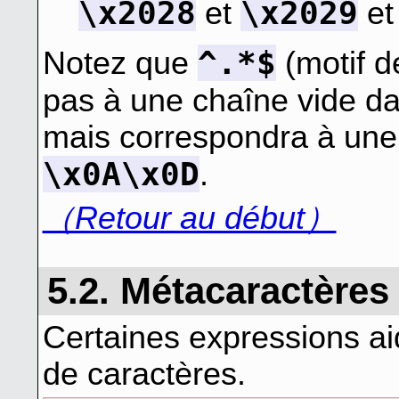
\x2028
\x2029
et
e
^.*$
Notez que
(motif d
pas à une chaîne vide d
mais correspondra à une
\x0A\x0D
.
（Retour au début）
5.2. Métacaractères
Certaines expressions ai
de caractères.