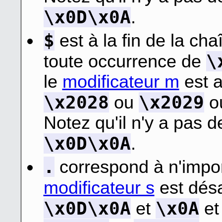
\x0D\x0A
.
$
est à la fin de la cha
\
toute occurrence de
le
modificateur m
est a
\x2028
\x2029
ou
o
Notez qu'il n'y a pas 
\x0D\x0A
.
.
correspond à n'import
modificateur s
est dés
\x0D\x0A
\x0A
et
e