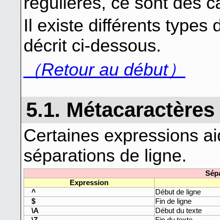
régulières, ce sont des c
Il existe différents typ
décrit ci-dessous.
（Retour au début）
5.1. Métacaractères
Certaines expressions ai
séparations de ligne.
Sépa
Expression
^
Début de ligne
$
Fin de ligne
\A
Début du texte
\Z
Fin du texte