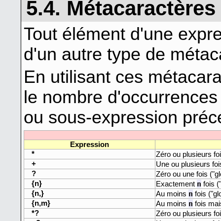
5.4. Métacaractères 
Tout élément d'une expres
d'un autre type de métaca
En utilisant ces métacar
le nombre d'occurrences
ou sous-expression préc
Expression
*
Zéro ou plusieurs foi
+
Une ou plusieurs fois
?
Zéro ou une fois ("gl
{n}
n
Exactement
fois (
{n,}
n
Au moins
fois ("gl
{n,m}
n
Au moins
fois mai
*?
Zéro ou plusieurs foi