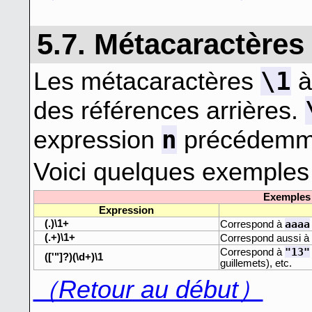
5.7. Métacaractères 
\1
Les métacaractères
des références arrières.
n
expression
précédemme
Voici quelques exemples 
Exemples 
Expression
(.)\1+
aaaa
Correspond à
(.+)\1+
Correspond aussi à
"13"
Correspond à
(['"]?)(\d+)\1
guillemets), etc.
（Retour au début）