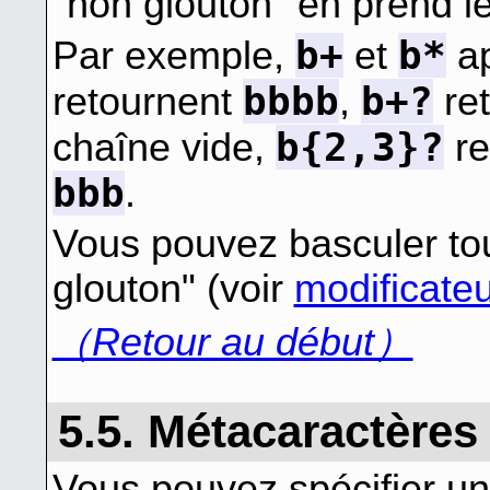
"non glouton" en prend l
b+
b*
Par exemple,
et
ap
bbbb
b+?
retournent
,
re
b{2,3}?
chaîne vide,
re
bbb
.
Vous pouvez basculer tou
glouton" (voir
modificateu
（Retour au début）
5.5. Métacaractères 
Vous pouvez spécifier un