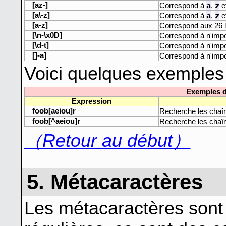
[az-]
a
z
Correspond à
,
e
[a\-z]
a
z
Correspond à
,
e
[a-z]
Correspond aux 26 
[\n-\x0D]
Correspond à n'impo
[\d-t]
Correspond à n'impor
[]-a]
Correspond à n'impo
Voici quelques exemples 
Exemples d
Expression
foob[aeiou]r
Recherche les cha
foob[^aeiou]r
Recherche les cha
（Retour au début）
5. Métacaractères
Les métacaractères sont