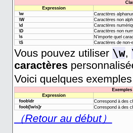
Cla
Expression
\w
Caractères alphanu
\W
Caractères non alp
\d
Caractères numériq
\D
Caractères non num
\s
N'importe quel cara
\S
Caractères de non
\w
Vous pouvez utiliser
,
caractères
personnalisé
Voici quelques exemples 
Exemples 
Expression
foob\dr
Correspond à des 
foob[\w\s]r
Correspond à des 
（Retour au début）