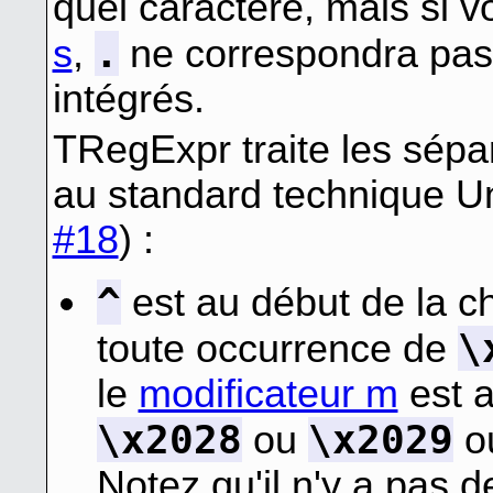
quel caractère, mais si 
.
s
,
ne correspondra pas 
intégrés.
TRegExpr traite les sépa
au standard technique U
#18
) :
^
est au début de la ch
\
toute occurrence de
le
modificateur m
est a
\x2028
\x2029
ou
o
Notez qu'il n'y a pas 