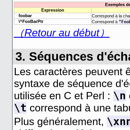
Exemples de
Expression
foobar
Correspond à la ch
\^FooBarPtr
^Foo
Correspond à
（Retour au début）
3. Séquences d'éc
Les caractères peuvent êt
syntaxe de séquence d'éc
\n
utilisée en C et Perl :
\t
correspond à une tabul
\xn
Plus généralement,