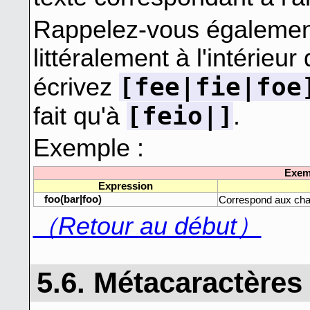
Rappelez-vous égaleme
littéralement à l'intérieu
[fee|fie|foe
écrivez
[feio|]
fait qu'à
.
Exemple :
Exemp
Expression
foo(bar|foo)
Correspond aux ch
（Retour au début）
5.6. Métacaractères