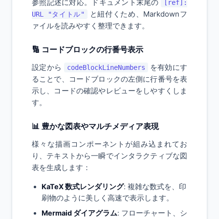
参照記述に対応。ドキュメント末尾の
[ref]:
と紐付くため、Markdownフ
URL "タイトル"
ァイルを読みやすく整理できます。
🔢 コードブロックの行番号表示
設定から
を有効にす
codeBlockLineNumbers
ることで、コードブロックの左側に行番号を表
示し、コードの確認やレビューをしやすくしま
す。
📊 豊かな図表やマルチメディア表現
様々な描画コンポーネントが組み込まれてお
り、テキストから一瞬でインタラクティブな図
表を生成します：
KaTeX 数式レンダリング
: 複雑な数式を、印
刷物のように美しく高速で表示します。
Mermaid ダイアグラム
: フローチャート、シ