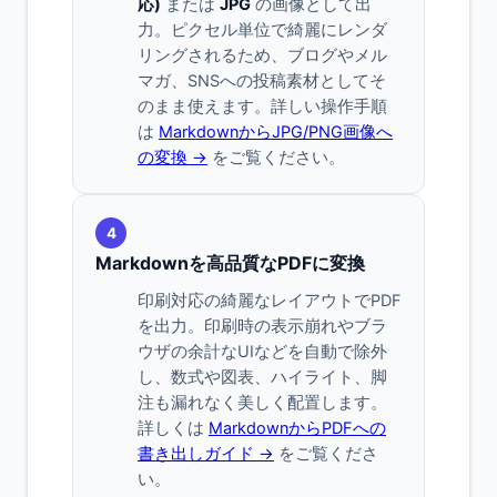
応)
または
JPG
の画像として出
力。ピクセル単位で綺麗にレンダ
リングされるため、ブログやメル
マガ、SNSへの投稿素材としてそ
のまま使えます。詳しい操作手順
は
MarkdownからJPG/PNG画像へ
の変換 →
をご覧ください。
4
Markdownを高品質なPDFに変換
印刷対応の綺麗なレイアウトでPDF
を出力。印刷時の表示崩れやブラ
ウザの余計なUIなどを自動で除外
し、数式や図表、ハイライト、脚
注も漏れなく美しく配置します。
詳しくは
MarkdownからPDFへの
書き出しガイド →
をご覧くださ
い。