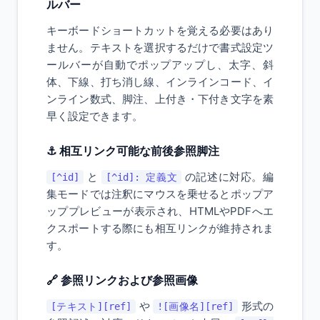
ルバー
キーボードショートカットを覚える必要はあり
ません。テキストを選択するだけで書式設定ツ
ールバーが自動でポップアップし、太字、斜
体、下線、打ち消し線、インラインコード、イ
ンライン数式、脚注、上付き・下付き文字を素
早く設定できます。
⚓ 相互リンク可能な前後参照脚注
と
の記述に対応。編
[^id]
[^id]: 定義文
集モードでは注釈にマウスを乗せるとポップア
ッププレビューが表示され、HTMLやPDFへエ
クスポートする際にも相互リンクが維持されま
す。
🔗 参照リンクおよび参照画像
や
形式の
[テキスト][ref]
![画像名][ref]