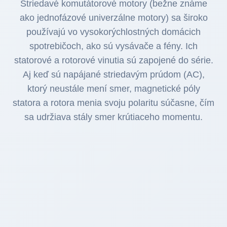
Striedavé komutátorové motory (bežne známe
ako jednofázové univerzálne motory) sa široko
používajú vo vysokorýchlostných domácich
spotrebičoch, ako sú vysávače a fény. Ich
statorové a rotorové vinutia sú zapojené do série.
Aj keď sú napájané striedavým prúdom (AC),
ktorý neustále mení smer, magnetické póly
statora a rotora menia svoju polaritu súčasne, čím
sa udržiava stály smer krútiaceho momentu.