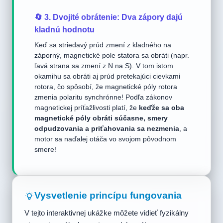
🔄 3. Dvojité obrátenie: Dva zápory dajú
kladnú hodnotu
Keď sa striedavý prúd zmení z kladného na
záporný, magnetické pole statora sa obráti (napr.
ľavá strana sa zmení z N na S). V tom istom
okamihu sa obráti aj prúd pretekajúci cievkami
rotora, čo spôsobí, že magnetické póly rotora
zmenia polaritu synchrónne! Podľa zákonov
magnetickej príťažlivosti platí, že
keďže sa oba
magnetické póly obráti súčasne, smery
odpudzovania a priťahovania sa nezmenia
, a
motor sa naďalej otáča vo svojom pôvodnom
smere!
Vysvetlenie princípu fungovania
V tejto interaktivnej ukážke môžete vidieť fyzikálny