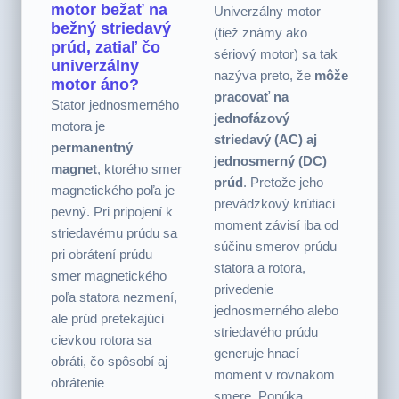
jednosmerný
motor“ (sériovo
komutátorový
budený motor)?
motor bežať na
Univerzálny motor
bežný striedavý
(tiež známy ako
prúd, zatiaľ čo
sériový motor) sa tak
univerzálny
nazýva preto, že
môže
motor áno?
pracovať na
Stator jednosmerného
jednofázový
motora je
striedavý (AC) aj
permanentný
jednosmerný (DC)
magnet
, ktorého smer
prúd
. Pretože jeho
magnetického poľa je
prevádzkový krútiaci
pevný. Pri pripojení k
moment závisí iba od
striedavému prúdu sa
súčinu smerov prúdu
pri obrátení prúdu
statora a rotora,
smer magnetického
privedenie
poľa statora nezmení,
jednosmerného alebo
ale prúd pretekajúci
striedavého prúdu
cievkou rotora sa
generuje hnací