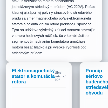
stav univerzálneho motora pohánaného
jednofázovým striedavým prúdom (AC 220V). Počas
kladnej aj zápornej polvlny sínusového striedavého
prúdu sa smer magnetického poľa elektromagnetu
statora a polarita vinutia rotora preklápajú spoločne.
Tým sa udržiava výsledný krútiaci moment smerujúci
v smere hodinových ručičiek, čo v kombinácii so
segmentovým spínaním komutátora umožňuje
motoru bežať hladko a pri vysokej rýchlosti pod
striedavým prúdom.
Elektromagnetický
Princíp
Uhol
stator a komutácia
sériovo
rotora:
150°
rotora
budenéh
striedavé
obvodu