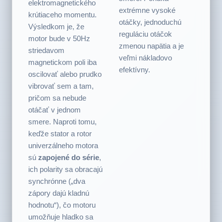
obráti, čo spôsobí aj
moment v rovnakom
obrátenie
smere. Ponúka
elektromagnetického
extrémne vysoké
krútiaceho momentu.
otáčky, jednoduchú
Výsledkom je, že
reguláciu otáčok
motor bude v 50Hz
zmenou napätia a je
striedavom
veľmi nákladovo
magnetickom poli iba
efektívny.
oscilovať alebo prudko
vibrovať sem a tam,
pričom sa nebude
otáčať v jednom
smere. Naproti tomu,
keďže stator a rotor
univerzálneho motora
sú
zapojené do série
,
ich polarity sa obracajú
synchrónne („dva
zápory dajú kladnú