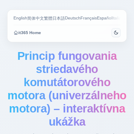
English
Deutsch
Français
Español
Italiano
Por
简体中文
繁體
日本語
it365 Home
Princip fungovania
striedavého
komutátorového
motora (univerzálneho
motora) – interaktívna
ukážka