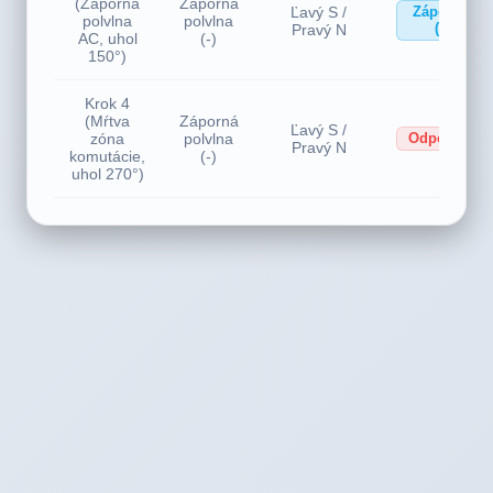
Krok 3
(Záporná
Záporná
Ľavý S /
Záporný
polvlna
polvlna
(-)
Pravý N
AC, uhol
(-)
150°)
Krok 4
(Mŕtva
Záporná
Ľavý S /
zóna
polvlna
Odpojené
Pravý N
komutácie,
(-)
uhol 270°)