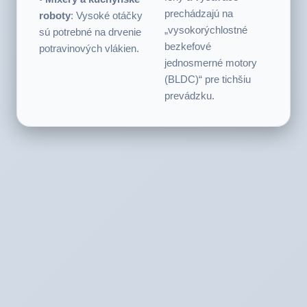
dôvod, prečo špičkové
dreva.
fény a vysávače
•
Mixéry a kuchyňské
prechádzajú na
roboty
: Vysoké otáčky
„vysokorýchlostné
sú potrebné na drvenie
bezkefové
potravinových vlákien.
jednosmerné motory
(BLDC)“ pre tichšiu
prevádzku.