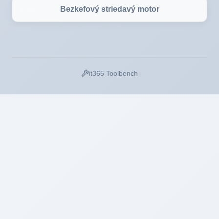
Bezkefový striedavý motor
it365 Toolbench