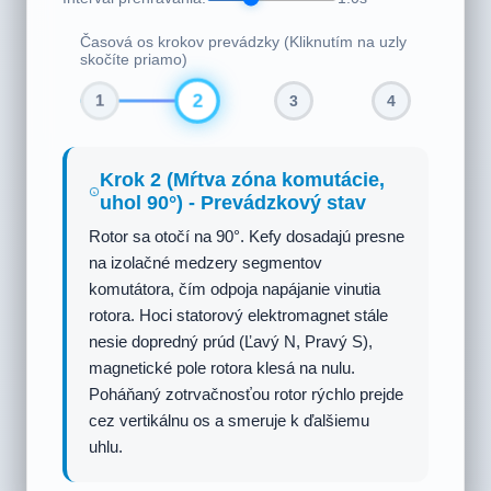
Časová os krokov prevádzky (Kliknutím na uzly
skočíte priamo)
3
1
2
4
Krok 3 (Záporná polvlna AC,
uhol 150°) - Prevádzkový stav
AC vstupuje do zápornej polvlny, čím sa
mení polarita. Prúd statora sa obracia, čím
sa ľavá strana mení z N na S a pravá strana
zo S na N. Súčasne sa obracia aj sériový
prúd tečúci do rotora. Hoci sa rotor otočil na
150°, obrátenie jeho prúdu spôsobí, že
koniec A rotora sa stane pólom N a koniec B
pólom S. Pól S statora stále priťahuje pól N
rotora, čím sa udržiava kladný smer
krútiaceho momentu. Rotor pokračuje v