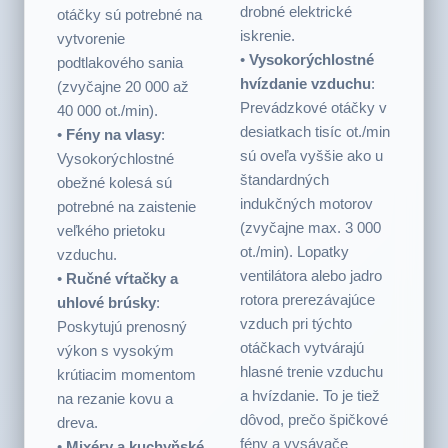
intenzívne zvuky
zahŕňajú:
fyzického trenia a
•
Vysávače
: Vysoké
drobné elektrické
otáčky sú potrebné na
iskrenie.
vytvorenie
•
Vysokorýchlostné
podtlakového sania
hvízdanie vzduchu
:
(zvyčajne 20 000 až
Prevádzkové otáčky v
40 000 ot./min).
desiatkach tisíc ot./min
•
Fény na vlasy
:
sú oveľa vyššie ako u
Vysokorýchlostné
štandardných
obežné kolesá sú
indukčných motorov
potrebné na zaistenie
(zvyčajne max. 3 000
veľkého prietoku
ot./min). Lopatky
vzduchu.
ventilátora alebo jadro
•
Ručné vŕtačky a
rotora prerezávajúce
uhlové brúsky
:
vzduch pri týchto
Poskytujú prenosný
otáčkach vytvárajú
výkon s vysokým
hlasné trenie vzduchu
krútiacim momentom
a hvízdanie. To je tiež
na rezanie kovu a