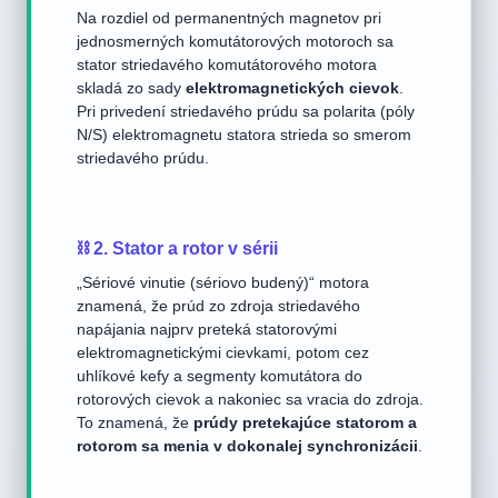
Na rozdiel od permanentných magnetov pri
jednosmerných komutátorových motoroch sa
stator striedavého komutátorového motora
skladá zo sady
elektromagnetických cievok
.
Pri privedení striedavého prúdu sa polarita (póly
N/S) elektromagnetu statora strieda so smerom
striedavého prúdu.
⛓️ 2. Stator a rotor v sérii
„Sériové vinutie (sériovo budený)“ motora
znamená, že prúd zo zdroja striedavého
napájania najprv preteká statorovými
elektromagnetickými cievkami, potom cez
uhlíkové kefy a segmenty komutátora do
rotorových cievok a nakoniec sa vracia do zdroja.
To znamená, že
prúdy pretekajúce statorom a
rotorom sa menia v dokonalej synchronizácii
.