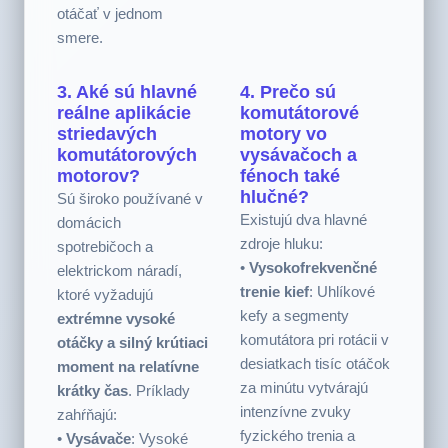
hodnotu“), čo motoru
umožňuje hladko sa
otáčať v jednom
smere.
3. Aké sú hlavné
4. Prečo sú
reálne aplikácie
komutátorové
striedavých
motory vo
komutátorových
vysávačoch a
motorov?
fénoch také
hlučné?
Sú široko používané v
Existujú dva hlavné
domácich
zdroje hluku:
spotrebičoch a
•
Vysokofrekvenčné
elektrickom náradí,
trenie kief
: Uhlíkové
ktoré vyžadujú
kefy a segmenty
extrémne vysoké
komutátora pri rotácii v
otáčky a silný krútiaci
desiatkach tisíc otáčok
moment na relatívne
za minútu vytvárajú
krátky čas
. Príklady