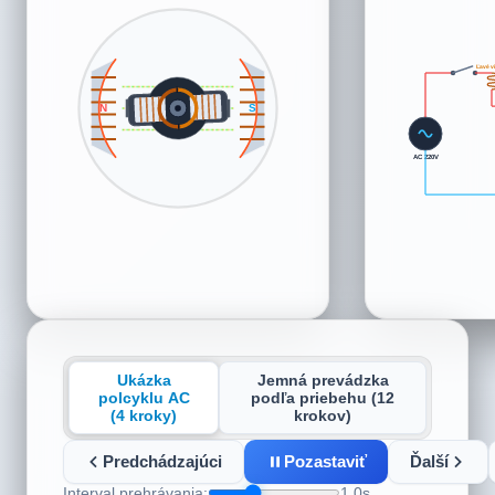
S
Ľavé vi
S
N
N
AC 220V
Ukázka
Jemná prevádzka
polcyklu AC
podľa priebehu (12
(4 kroky)
krokov)
Predchádzajúci
Pozastaviť
Ďalší
Interval prehrávania:
1.0s