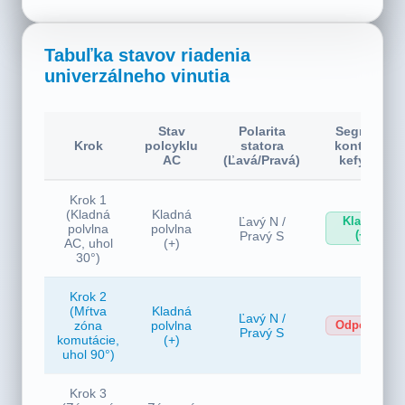
otáčaní v smere hodinových ručiček!
Tabuľka stavov riadenia
univerzálneho vinutia
Stav
Polarita
Segment
Krok
polcyklu
statora
kontaktu
AC
(Ľavá/Pravá)
kefy (+)
Krok 1
(Kladná
Kladná
Ľavý N /
Kladný
polvlna
polvlna
(+)
Pravý S
AC, uhol
(+)
30°)
Krok 2
(Mŕtva
Kladná
Ľavý N /
zóna
polvlna
Odpojené
Pravý S
komutácie,
(+)
uhol 90°)