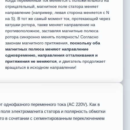
Когда переменный ток меняется с положительного на
отрицательный, магнитное поле статора меняет
направление (например, левая сторона меняется с N
на S). В тот же самый момент ток, протекающий через
катушки ротора, также меняет направление на
противоположное, заставляя магнитные полюса
ротора синхронно менять полярность! Согласно
законам магнитного притяжения,
поскольку оба
магнитных полюса меняют направление
одновременно, направления отталкивания и
притяжения не меняются
, и двигатель продолжает
вращаться в исходном направлении!
 однофазного переменного тока (AC 220V). Как в
 поля электромагнита статора и полярность обмотки
то в сочетании с сегментированным переключением