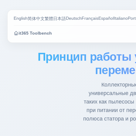
English
Deutsch
Français
Español
Italiano
Por
简体中文
繁體
日本語
it365 Toolbench
Принцип работы 
переме
Коллекторные
универсальные дв
таких как пылесосы
при питании от пе
полюса статора и р