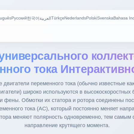
tuguês
Русский
Türkçe
Nederlands
Polski
Svenska
Bahasa In
한국어
العربية
универсального коллект
нного тока Интерактивн
 двигатели переменного тока (обычно известные к
игатели) широко используются в высокоскоростных 
 и фены. Обмотки их статора и ротора соединены по
ременного тока (AC), который постоянно меняет напр
отора меняют полярность одновременно, тем самым 
направление крутящего момента.