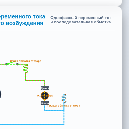
ременного тока
Однофазный переменный ток
го возбуждения
и последовательная обмотка
Левая обмотка статора
Щетка +
Обмотка ротора
Щетка -
Правая обмотка статора