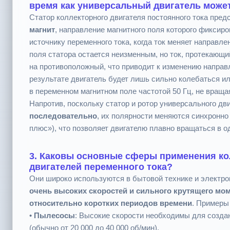
время как универсальный двигатель може
Статор коллекторного двигателя постоянного тока пред
магнит
, направление магнитного поля которого фиксир
источнику переменного тока, когда ток меняет направле
поля статора остается неизменным, но ток, протекающи
на противоположный, что приводит к изменению направ
результате двигатель будет лишь сильно колебаться и
в переменном магнитном поле частотой 50 Гц, не враща
Напротив, поскольку статор и ротор универсального дв
последовательно
, их полярности меняются синхронно
плюс»), что позволяет двигателю плавно вращаться в о
3. Каковы основные сферы применения к
двигателей переменного тока?
Они широко используются в бытовой технике и электр
очень высоких скоростей и сильного крутящего мом
относительно коротких периодов времени
. Примеры
•
Пылесосы
: Высокие скорости необходимы для созда