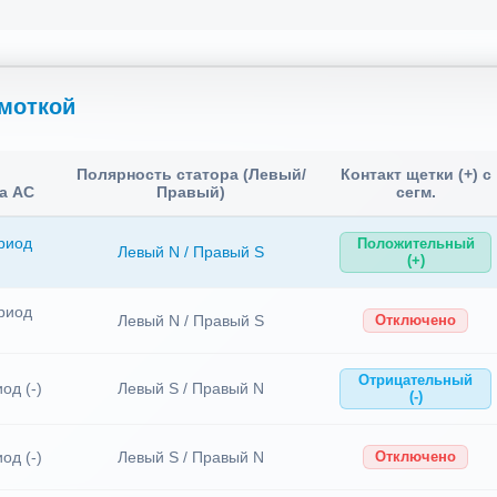
моткой
Полярность статора (Левый/
Контакт щетки (+) с
а AC
Правый)
сегм.
риод
Положительный
Левый N / Правый S
(+)
риод
Левый N / Правый S
Отключено
Отрицательный
од (-)
Левый S / Правый N
(-)
од (-)
Левый S / Правый N
Отключено