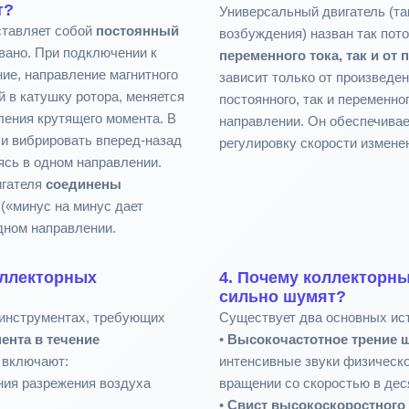
т?
Универсальный двигатель (та
ставляет собой
постоянный
возбуждения) назван так пото
овано. При подключении к
переменного тока, так и от 
ние, направление магнитного
зависит только от произведен
й в катушку ротора, меняется
постоянного, так и переменно
ления крутящего момента. В
направлении. Он обеспечивае
ли вибрировать вперед-назад
регулировку скорости измене
ясь в одном направлении.
игателя
соединены
 («минус на минус дает
дном направлении.
оллекторных
4. Почему коллекторны
сильно шумят?
оинструментах, требующих
Существует два основных ис
ента в течение
•
Высокочастотное трение 
 включают:
интенсивные звуки физическо
ния разрежения воздуха
вращении со скоростью в дес