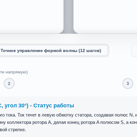
Точное управление формой волны (12 шагов)
йти напрямую)
3
2
угол 150°) - Статус работы
од, меняя полярность. Ток статора меняет направление, изменя
 направление. Хотя ротор повернулся на 150°, изменение направ
 притягивает полюс N ротора, сохраняя положительное направ