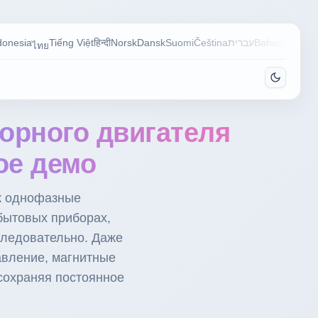
donesia
Tiếng Việt
हिन्दी
Norsk
Dansk
Suomi
Čeština
עברית
Bahasa Mela
ไทย
орного двигателя
ое демо
ак однофазные
бытовых приборах,
следовательно. Даже
авление, магнитные
сохраняя постоянное