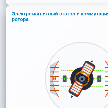
Электромагнитный статор и коммутаци
ротора
S
S
N