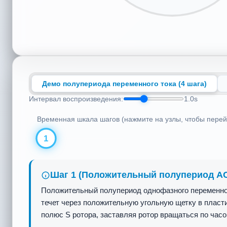
Демо полупериода переменного тока (4 шага)
Интервал воспроизведения:
1.0s
Временная шкала шагов (нажмите на узлы, чтобы пере
1
Шаг 3 (Отрицательный полупериод AC, 
Переменный ток переходит в отрицательный полупери
то же время ток, протекающий в ротор, также меняет
конец B — полюсом S. Полюс S статора по-прежнему
вращаться по часовой стрелке!