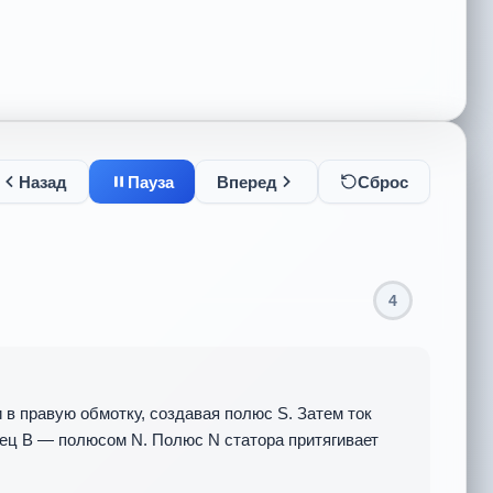
Назад
Пауза
Вперед
Сброс
4
я левую сторону с N на S, а правую — с S на N. В
ления его тока делает конец ротора A полюсом N, а
ление крутящего момента. Ротор продолжает