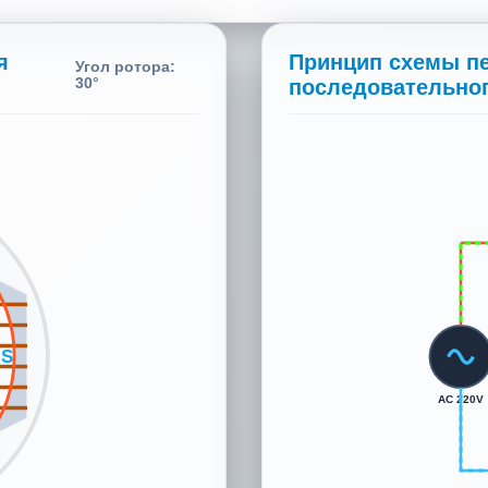
я
Принцип схемы пе
Угол ротора:
150°
последовательно
N
AC 220V