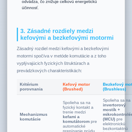
tepla a iskier. Okrem toho rotujúce vinutia
rotora generujú značné teplo, ktoré sa ťažko
odvádza, čo znižuje celkovú energetickú
účinnosť.
3. Zásadné rozdiely medzi
kefovými a bezkefovými motormi
Zásadný rozdiel medzi kefovými a bezkefovými
motormi spočíva v metóde komutácie a z toho
vyplývajúcich fyzických štruktúrach a
prevádzkových charakteristikách:
Kritérium
Kefový motor
Bezkefový mo
porovnania
(Brushed)
(Brushless)
Spolieha sa na
Spolieha sa na
invertorový
fyzický kontakt a
mostík +
trenie medzi
Mechanizmus
mikrokontrolé
kefami a