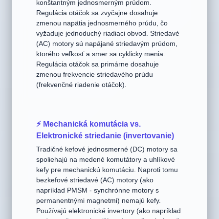
🔋 Vstupný výkon a regulácia otáčok
Jednosmerné (DC) motory sú napájané
konštantným jednosmerným prúdom.
Regulácia otáčok sa zvyčajne dosahuje
zmenou napätia jednosmerného prúdu, čo
vyžaduje jednoduchý riadiaci obvod. Striedavé
(AC) motory sú napájané striedavým prúdom,
ktorého veľkosť a smer sa cyklicky menia.
Regulácia otáčok sa primárne dosahuje
zmenou frekvencie striedavého prúdu
(frekvenčné riadenie otáčok).
⚡ Mechanická komutácia vs.
Elektronické striedanie (invertovanie)
Tradičné kefové jednosmerné (DC) motory sa
spoliehajú na medené komutátory a uhlíkové
kefy pre mechanickú komutáciu. Naproti tomu
bezkefové striedavé (AC) motory (ako
napríklad PMSM - synchrónne motory s