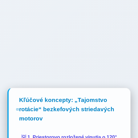
Kľúčové koncepty: „Tajomstvo
rotácie“ bezkefových striedavých
motorov
💡 1. Priestorovo rozložené vinutia o 120°