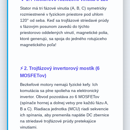
Stator má tri fázové vinutia (A, B, C) symetricky
rozmiestnené v fyzickom priestore pod uhlom
120° od seba. Keď sa trojfázové striedavé prúdy
s fázovým posunom zavedú do týchto
priestorovo oddelených vinutí, magnetické polia,
ktoré generujú, sa spoja do jedného rotujúceho
magnetického poľa!
⚡ 2. Trojfázový invertorový mostík (6
MOSFETov)
Bezkefové motory nemajú fyzické kefy. Ich
komutácia sa plne spolieha na elektronický
invertor. Obvod pozostáva zo 6 MOSFETov
(spínače hornej a dolnej vetvy pre každú fázu A,
B a C). Riadiaca jednotka (MCU) riadi sekvencie
ich spínania, aby premenila napätie DC zbernice
na striedavé trojfázové prúdy pretekajúce
vinutiami.