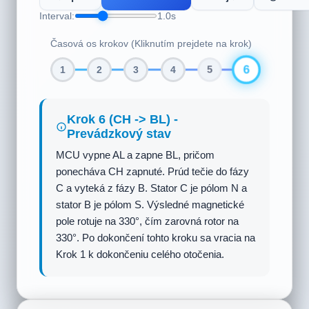
Interval:
1.0s
Časová os krokov (Kliknutím prejdete na krok)
1
2
3
4
5
6
Krok 1 (AH -> BL) -
Prevádzkový stav
Riadiaca jednotka (MCU) zapne MOSFET
hornej vetvy AH a MOSFET dolnej vetvy
BL. Prúd preteká do vinutia fázy A a
vystupuje z vinutia fázy B. Stator A generuje
severný (N) pól a stator B generuje južný
(S) pól. Výsledné magnetické pole smeruje
k 30°, čím priťahuje a zarovnáva južný pól
(S) rotora s permanentnými magnetmi na
30°.