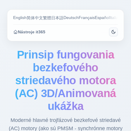
English
Deutsch
Français
Español
Italiano
Por
简体中文
繁體
日本語
Nástroje it365
Prinsip fungovania
bezkefového
striedavého motora
(AC) 3D/Animovaná
ukážka
Moderné hlavné trojfázové bezkefové striedavé
(AC) motory (ako sú PMSM - synchrónne motory