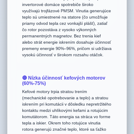
(>92%-96%)
Moderné elektromobily (napr. Tesla) a špičkové
invertorové domáce spotrebiče široko
využívajú trojfázové PMSM. Vinutia generujúce
teplo sú umiestnené na statore (čo umožňuje
priamy odvod tepla cez vonkajší plášť), zatiaľ
čo rotor pozostáva z vysoko výkonných
permanentných magnetov. Bez trenia kief
alebo strát energie iskrením dosahuje účinnosť
premeny energie 90%–96%, pričom si udržiava
vysokú účinnosť v širokom rozsahu otáčok.
🔴 Nízka účinnosť kefových motorov
(60%-75%)
Kefové motory trpia stratou trením
(mechanické opotrebovanie a teplo) a stratou
iskrením pri komutácii v dôsledku nepretržitého
kontaktu medzi uhlíkovými kefami a rotujúcim
komutátorom. Táto energia sa stráca vo forme