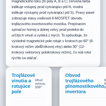
magnetického toku (tri póly A, B a C; červená farba
indikuje vstupný prúd vytvárajúci pól N, modrá
indikuje výstupný prúd vytvárajúci pól S). Pravý panel
zobrazuje stavy vodivosti 6-MOSFET obvodu
trojfázového invertorového mostíka. Prepínaním
spínačov hornej a dolnej vetvy prúd preteká do
určitých vinutí a vyteká z iných. To spôsobuje, že
výsledné magnetické pole rotuje v krokoch po 60° (6-
krokový režim obdĺžnikovej vlny) alebo 30° (12-
krokový vektorový polokrokový režim), čo núti rotor
rýchlo sa otáčať.
Trojfázové
Obvod
vinutia a
trojfázového
Uhol
6
rotora:
rotujúce
plnomostíkového
30°
i
pole
invertora