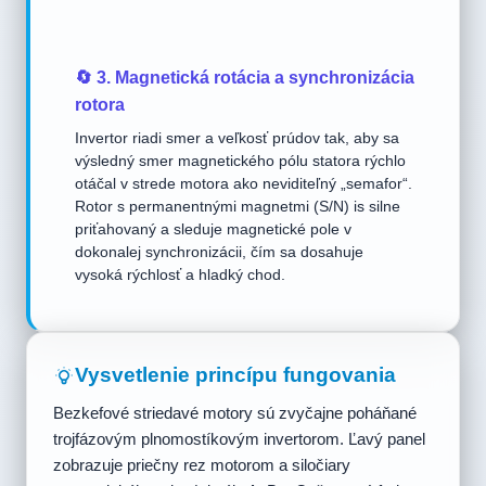
🔄 3. Magnetická rotácia a synchronizácia
rotora
Invertor riadi smer a veľkosť prúdov tak, aby sa
výsledný smer magnetického pólu statora rýchlo
otáčal v strede motora ako neviditeľný „semafor“.
Rotor s permanentnými magnetmi (S/N) is silne
priťahovaný a sleduje magnetické pole v
dokonalej synchronizácii, čím sa dosahuje
vysoká rýchlosť a hladký chod.
Vysvetlenie princípu fungovania
Bezkefové striedavé motory sú zvyčajne poháňané
trojfázovým plnomostíkovým invertorom. Ľavý panel
zobrazuje priečny rez motorom a siločiary