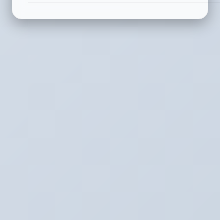
vedie k vyšším
náklady na
nákladom na
systém.
systém.