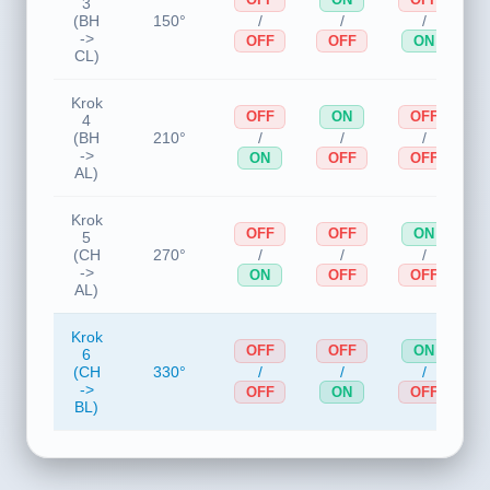
Krok
OFF
ON
OFF
3
/
/
/
(BH
150°
->
OFF
OFF
ON
CL)
Krok
OFF
ON
OFF
4
/
/
/
(BH
210°
->
ON
OFF
OFF
AL)
Krok
OFF
OFF
ON
5
/
/
/
(CH
270°
->
ON
OFF
OFF
AL)
Krok
OFF
OFF
ON
6
/
/
/
(CH
330°
->
OFF
ON
OFF
BL)