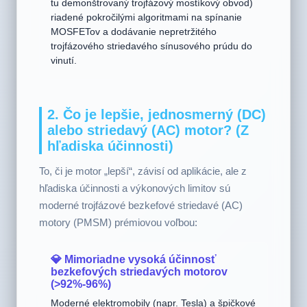
permanentnými magnetmi) nemajú kefy.
Používajú elektronické invertory (ako napríklad
tu demonštrovaný trojfázový mostíkový obvod)
riadené pokročilými algoritmami na spínanie
MOSFETov a dodávanie nepretržitého
trojfázového striedavého sínusového prúdu do
vinutí.
2. Čo je lepšie, jednosmerný (DC)
alebo striedavý (AC) motor? (Z
hľadiska účinnosti)
To, či je motor „lepší“, závisí od aplikácie, ale z
hľadiska účinnosti a výkonových limitov sú
moderné trojfázové bezkefové striedavé (AC)
motory (PMSM) prémiovou voľbou:
💎 Mimoriadne vysoká účinnosť
bezkefových striedavých motorov