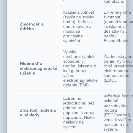
komutácie
(MCU)
pre
komutátorom
pre
elektronickú
automatické
bezkontaktnú
prepínanie prúdu.
komutáciu.
Kratšia životnosť
Extrémne dlhá
(zvyčajne stovky
životnosť
hodín). Kefy sa
(obmedzená n
Životnosť a
opotrebúvajú a
ložiskami, až
údržba
musia sa
desiatky tisíc
pravidelne
hodín).
vymieňať.
Bezúdržbový.
Vysoký
mechanický hluk
Žiadne iskry an
spôsobený
trenie. Výnimo
Hlučnosť a
trením. Iskrenie z
tichá prevádzka
elektromagnetické
kief generuje
elektromagneti
rušenie
vážne
kompatibilitou
elektromagnetické
(EMC).
rušenie (EMI).
Vyžaduje špeci
Extrémne
ovládač
jednoduché; beží
bezkefového
priamo po
Zložitosť riadenia
motora
pripojení k zdroju
a náklady
(ESC/invertor),
napájania. Nízke