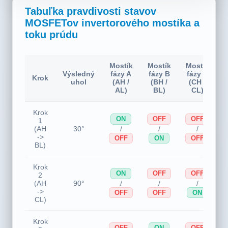
Tabuľka pravdivosti stavov
MOSFETov invertorového mostíka a
toku prúdu
Mostík
Mostík
Mostík
Výsledný
fázy A
fázy B
fázy C
Krok
uhol
(AH /
(BH /
(CH /
c
AL)
BL)
CL)
Krok
ON
OFF
OFF
1
/
/
/
(AH
30°
->
OFF
ON
OFF
BL)
Krok
ON
OFF
OFF
2
/
/
/
(AH
90°
->
OFF
OFF
ON
CL)