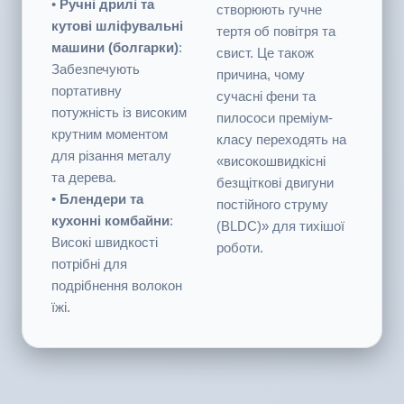
Високошвидкісні
вентилятора або
крильчатки потрібні
осердя ротора, що
для подачі великого
розсікають повітря на
об'єму повітря.
таких швидкостях,
•
Ручні дрилі та
створюють гучне
кутові шліфувальні
тертя об повітря та
машини (болгарки)
:
свист. Це також
Забезпечують
причина, чому
портативну
сучасні фени та
потужність із високим
пилососи преміум-
крутним моментом
класу переходять на
для різання металу
«високошвидкісні
та дерева.
безщіткові двигуни
•
Блендери та
постійного струму
кухонні комбайни
:
(BLDC)» для тихішої
Високі швидкості
роботи.
потрібні для
подрібнення волокон
їжі.