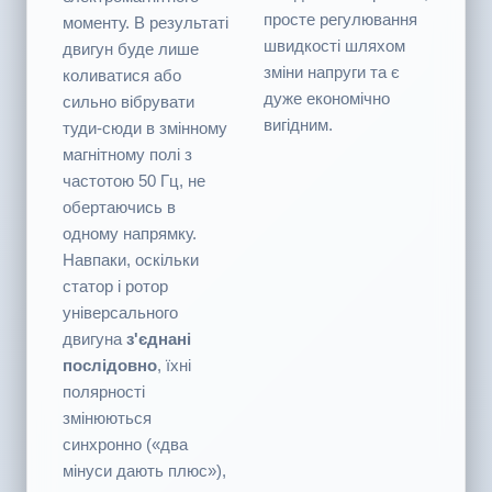
напрямку. Він
змінює напрямок, що
забезпечує
призводить також до
надзвичайно високі
реверсування
швидкості обертання,
електромагнітного
просте регулювання
моменту. В результаті
швидкості шляхом
двигун буде лише
зміни напруги та є
коливатися або
дуже економічно
сильно вібрувати
вигідним.
туди-сюди в змінному
магнітному полі з
частотою 50 Гц, не
обертаючись в
одному напрямку.
Навпаки, оскільки
статор і ротор
універсального
двигуна
з'єднані
послідовно
, їхні