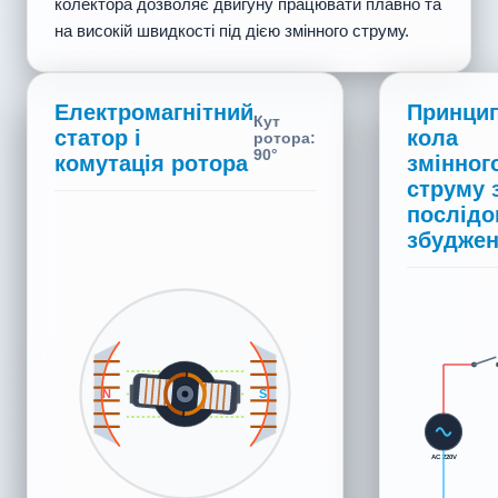
колектора дозволяє двигуну працювати плавно та
на високій швидкості під дією змінного струму.
Електромагнітний
Принци
Кут
статор і
кола
ротора:
150°
комутація ротора
змінног
струму 
послід
збудже
S
S
N
N
AC 220V