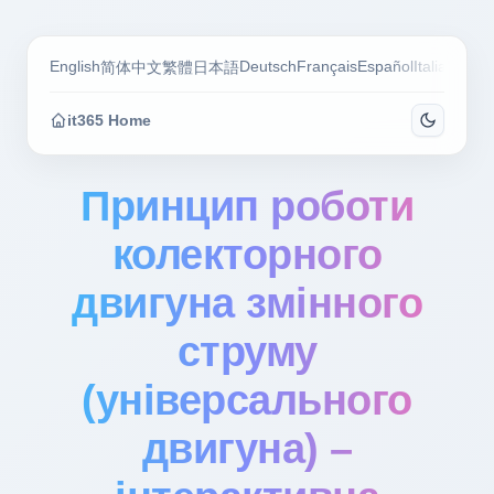
English
Deutsch
Français
Español
Italiano
Por
简体中文
繁體
日本語
it365 Home
Принцип роботи
колекторного
двигуна змінного
струму
(універсального
двигуна) –