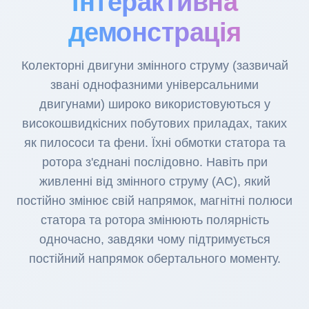
інтерактивна
демонстрація
Колекторні двигуни змінного струму (зазвичай
звані однофазними універсальними
двигунами) широко використовуються у
високошвидкісних побутових приладах, таких
як пилососи та фени. Їхні обмотки статора та
ротора з'єднані послідовно. Навіть при
живленні від змінного струму (AC), який
постійно змінює свій напрямок, магнітні полюси
статора та ротора змінюють полярність
одночасно, завдяки чому підтримується
постійний напрямок обертального моменту.