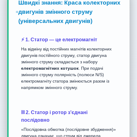
Швидкі знання: Краса колекторних
двигунів змінного струму
(універсальних двигунів)
⚡ 1. Статор — це електромагніт
На відміну від постійних магнітів колекторних
двигунів постійного струму, статор двигуна
змінного струму складається з набору
електромагнітних котушок
. При подачі
змінного струму полярність (полюси N/S)
електромагніту статора змінюється разом із
напрямком змінного струму.
⛓️ 2. Статор і ротор з'єднані
послідовно
«Послідовна обмотка (послідовне збудження)»
двигуна означає, що струм від джерела