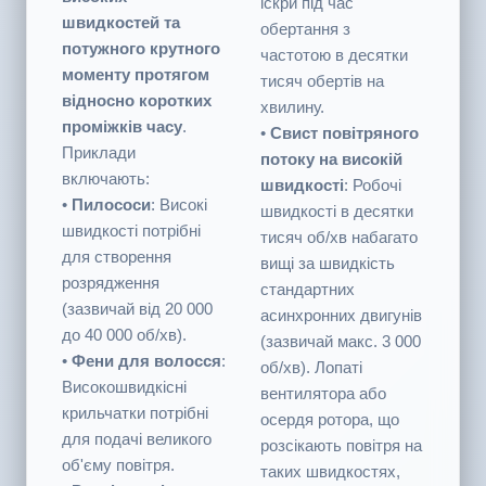
електроінструментах,
інтенсивні звуки
які вимагають
фізичного тертя та
надзвичайно
дрібні електричні
високих
іскри під час
швидкостей та
обертання з
потужного крутного
частотою в десятки
моменту протягом
тисяч обертів на
відносно коротких
хвилину.
проміжків часу
.
•
Свист повітряного
Приклади
потоку на високій
включають:
швидкості
: Робочі
•
Пилососи
: Високі
швидкості в десятки
швидкості потрібні
тисяч об/хв набагато
для створення
вищі за швидкість
розрядження
стандартних
(зазвичай від 20 000
асинхронних двигунів
до 40 000 об/хв).
(зазвичай макс. 3 000
•
Фени для волосся
:
об/хв). Лопаті