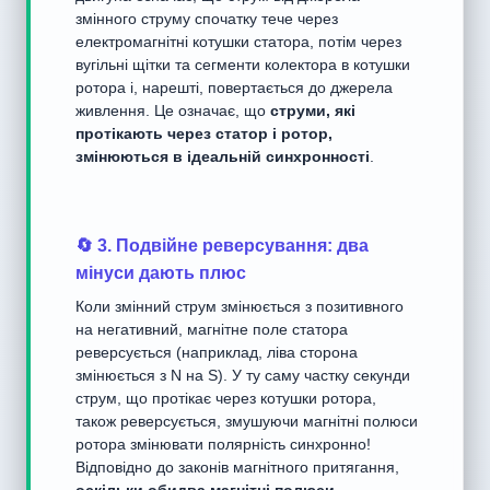
змінного струму спочатку тече через
електромагнітні котушки статора, потім через
вугільні щітки та сегменти колектора в котушки
ротора і, нарешті, повертається до джерела
живлення. Це означає, що
струми, які
протікають через статор і ротор,
змінюються в ідеальній синхронності
.
🔄 3. Подвійне реверсування: два
мінуси дають плюс
Коли змінний струм змінюється з позитивного
на негативний, магнітне поле статора
реверсується (наприклад, ліва сторона
змінюється з N на S). У ту саму частку секунди
струм, що протікає через котушки ротора,
також реверсується, змушуючи магнітні полюси
ротора змінювати полярність синхронно!
Відповідно до законів магнітного притягання,