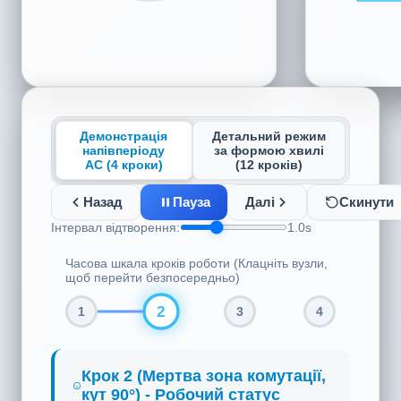
Демонстрація
Детальний режим
напівперіоду
за формою хвилі
AC (4 кроки)
(12 кроків)
Назад
Пауза
Далі
Скинути
Інтервал відтворення:
1.0s
Часова шкала кроків роботи (Клацніть вузли,
щоб перейти безпосередньо)
3
1
2
4
Крок 3 (Негативний
напівперіод AC, кут 150°) -