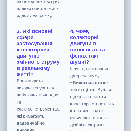
полярності
змінюються
синхронно («два
мінуси дають плюс»),
що дозволяє двигуну
плавно обертатися в
одному напрямку.
3. Які основні
4. Чому
сфери
колекторні
застосування
двигуни в
колекторних
пилососах та
двигунів
фенах такі
змінного струму
шумні?
в реальному
Існує два основних
житті?
джерела шуму:
Вони широко
•
Високочастотне
використовуються в
тертя щіток
: Вугільні
побутових приладах
щітки та сегменти
та
колектора створюють