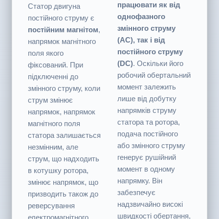
двигун послідовного
змінного струму,
збудження)
тоді як
називається так тому,
універсальний
що він
може
двигун може?
працювати як від
Статор двигуна
однофазного
постійного струму є
змінного струму
постійним магнітом
,
(AC), так і від
напрямок магнітного
постійного струму
поля якого
(DC)
. Оскільки його
фіксований. При
робочий обертальний
підключенні до
момент залежить
змінного струму, коли
лише від добутку
струм змінює
напрямків струму
напрямок, напрямок
статора та ротора,
магнітного поля
подача постійного
статора залишається
або змінного струму
незмінним, але
генерує рушійний
струм, що надходить
момент в одному
в котушку ротора,