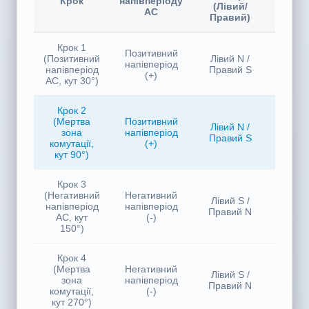
універсальною обмоткою
Полярність
Статус
Сег
статора
Крок
напівперіоду
кон
(Лівий/
AC
щітк
Правий)
Крок 1
Позитивний
(Позитивний
Лівий N /
Пози
напівперіод
напівперіод
Правий S
(+)
AC, кут 30°)
Крок 2
(Мертва
Позитивний
Лівий N /
зона
напівперіод
Вим
Правий S
комутації,
(+)
кут 90°)
Крок 3
(Негативний
Негативний
Лівий S /
Нега
напівперіод
напівперіод
Правий N
AC, кут
(-)
150°)