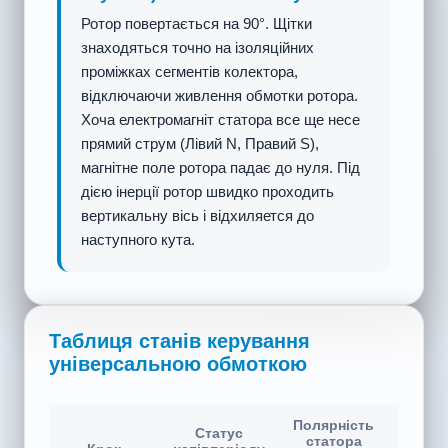
Робочий статус
AC переходить у негативний напівперіод,
змінюючи полярність. Струм статора
реверсується, змінюючи ліву сторону з N
на S, а праву з S на N. У той же час
реверсується і послідовний струм, що
тече в ротор. Хоча ротор повернувся на
150°, реверсування його струму робить
кінець ротора А полюсом N, а кінець В —
полюсом S. Полюс S статора все ще
притягує полюс N ротора, зберігаючи
позитивний напрямок обертального
моменту. Ротор продовжує обертатися за
годинниковою стрілкою!
Таблиця станів керування