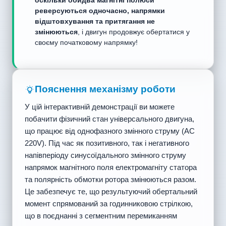
оскільки обидва магнітні полюси
реверсуються одночасно, напрямки
відштовхування та притягання не
змінюються
, і двигун продовжує обертатися у
своєму початковому напрямку!
Пояснення механізму роботи
У цій інтерактивній демонстрації ви можете
побачити фізичний стан універсального двигуна,
що працює від однофазного змінного струму (AC
220V). Під час як позитивного, так і негативного
напівперіоду синусоїдального змінного струму
напрямок магнітного поля електромагніту статора
та полярність обмотки ротора змінюються разом.
Це забезпечує те, що результуючий обертальний
момент спрямований за годинниковою стрілкою,
що в поєднанні з сегментним перемиканням