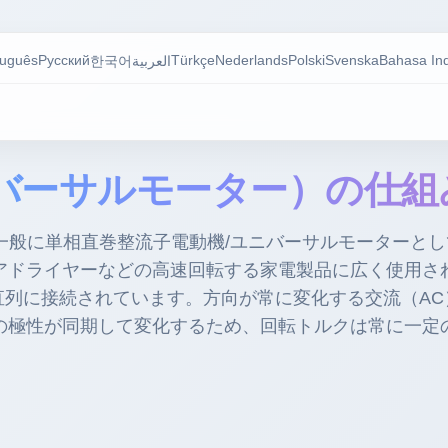
tuguês
Русский
Türkçe
Nederlands
Polski
Svenska
Bahasa In
한국어
العربية
バーサルモーター）の仕
一般に単相直巻整流子電動機/ユニバーサルモーターと
アドライヤーなどの高速回転する家電製品に広く使用さ
直列に接続されています。方向が常に変化する交流（AC
の極性が同期して変化するため、回転トルクは常に一定