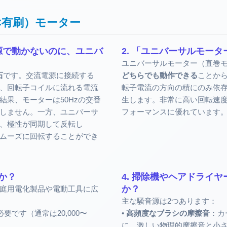
C有刷）モーター
電源で動かないのに、ユニバ
2. 「ユニバーサルモー
ユニバーサルモーター（直巻
石
です。交流電源に接続する
どちらでも動作できる
ことか
、回転子コイルに流れる電流
転子電流の方向の積にのみ依
果、モーターは50Hzの交番
生します。非常に高い回転速
しません。一方、ユニバーサ
フォーマンスに優れています
、極性が同期して反転し
ムーズに回転することができ
か？
4. 掃除機やヘアドライ
か？
庭用電化製品や電動工具に広
主な騒音源は2つあります：
です（通常は20,000〜
•
高頻度なブラシの摩擦音
：カ
に、激しい物理的摩擦音と小