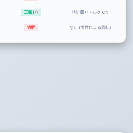
時計回りトルク ON
正極 (+)
なし (慣性による回転)
切断