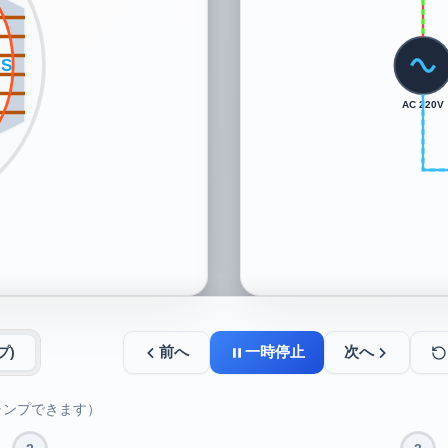
N
AC 220V
前へ
一時停止
次へ
プ)
ャンプできます）