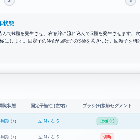
2
3
 動作状態
電流が反転し、左側がNからSに、右側がSからNに変化します。同
端AがN極に、端BがS極になります。固定子のS極が依然として回転
周期状態
固定子極性 (左/右)
ブラシ(+)接触セグメント
周期 (+)
左 N / 右 S
正極 (+)
周期 (+)
左 N / 右 S
切断