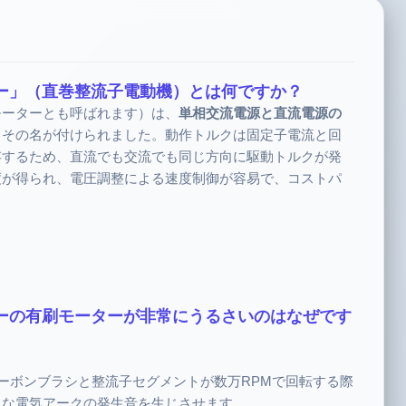
ター」（直巻整流子電動機）とは何ですか？
モーターとも呼ばれます）は、
単相交流電源と直流電源の
らその名が付けられました。動作トルクは固定子電流と回
存するため、直流でも交流でも同じ方向に駆動トルクが発
度が得られ、電圧調整による速度制御が容易で、コストパ
。
ヤーの有刷モーターが非常にうるさいのはなぜです
ーボンブラシと整流子セグメントが数万RPMで回転する際
さな電気アークの発生音を生じさせます。