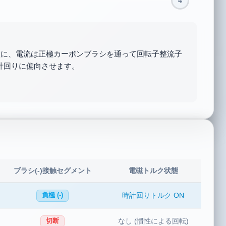
4
時に、回転子に流れる直列電流も反転します。回転子は
子のN極を惹きつけ、トルク方向を正に維持します。回
ブラシ(-)接触セグメント
電磁トルク状態
時計回りトルク ON
負極 (-)
なし (慣性による回転)
切断