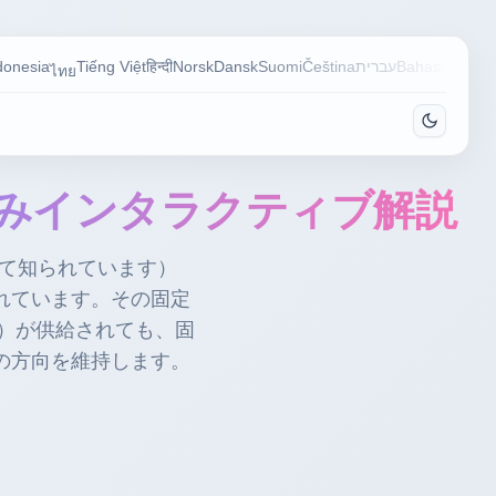
donesia
Tiếng Việt
हिन्दी
Norsk
Dansk
Suomi
Čeština
עברית
Bahasa Mela
ไทย
組みインタラクティブ解説
して知られています）
れています。その固定
）が供給されても、固
の方向を維持します。