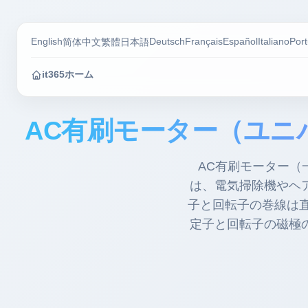
English
Deutsch
Français
Español
Italiano
Por
简体中文
繁體
日本語
it365ホーム
AC有刷モーター（ユニ
AC有刷モーター（
は、電気掃除機やヘ
子と回転子の巻線は
定子と回転子の磁極