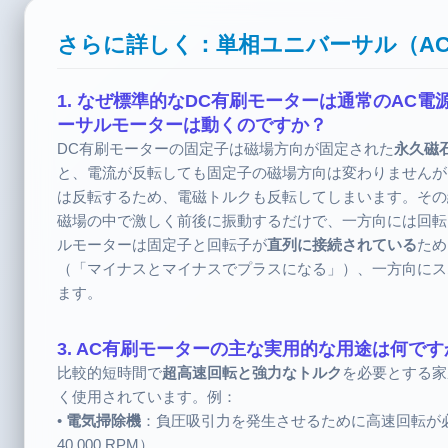
さらに詳しく：単相ユニバーサル（A
1. なぜ標準的なDC有刷モーターは通常のAC
ーサルモーターは動くのですか？
DC有刷モーターの固定子は磁場方向が固定された
永久磁
と、電流が反転しても固定子の磁場方向は変わりませんが
は反転するため、電磁トルクも反転してしまいます。その結
磁場の中で激しく前後に振動するだけで、一方向には回転
ルモーターは固定子と回転子が
直列に接続されている
ため
（「マイナスとマイナスでプラスになる」）、一方向にス
ます。
3. AC有刷モーターの主な実用的な用途は何です
比較的短時間で
超高速回転と強力なトルク
を必要とする家
く使用されています。例：
•
電気掃除機
：負圧吸引力を発生させるために高速回転が必要
40,000 RPM）。