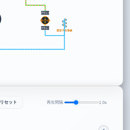
ブラシ +
回転子巻線
ブラシ -
固定子右巻線
リセット
再生間隔:
1.0s