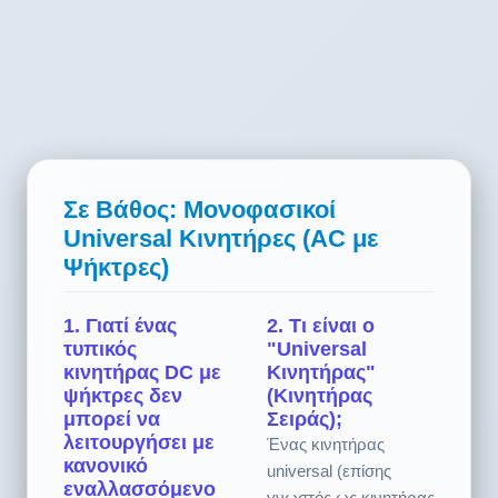
Σε Βάθος: Μονοφασικοί
Universal Κινητήρες (AC με
Ψήκτρες)
1. Γιατί ένας
2. Τι είναι ο
τυπικός
"Universal
κινητήρας DC με
Κινητήρας"
ψήκτρες δεν
(Κινητήρας
μπορεί να
Σειράς);
λειτουργήσει με
Ένας κινητήρας
κανονικό
universal (επίσης
εναλλασσόμενο
γνωστός ως κινητήρας
ρεύμα, ενώ ένας
διέγερσης σειράς)
κινητήρας
ονομάζεται έτσι επειδή