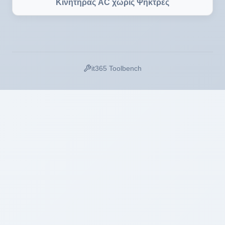
it365 Toolbench