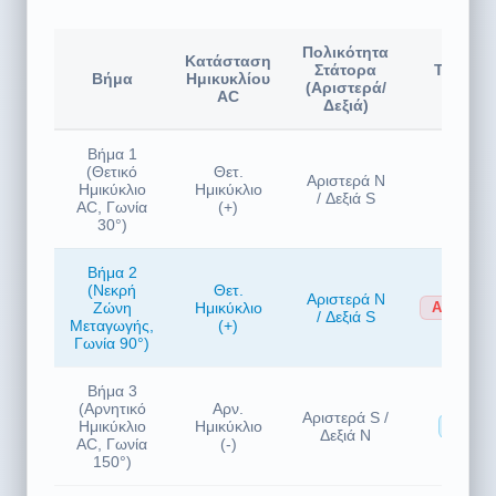
Κατάσταση
Στάτορα
Τμήμα 
Βήμα
Ημικυκλίου
(Αριστερά/
Ψήκτρα
AC
Δεξιά)
Βήμα 1
(Θετικό
Θετ.
Αριστερά N
Ημικύκλιο
Ημικύκλιο
Θετικ
/ Δεξιά S
AC, Γωνία
(+)
30°)
Βήμα 2
(Νεκρή
Θετ.
Αριστερά N
Ζώνη
Ημικύκλιο
Αποσυνδ
/ Δεξιά S
Μεταγωγής,
(+)
Γωνία 90°)
Βήμα 3
(Αρνητικό
Αρν.
Αριστερά S /
Ημικύκλιο
Ημικύκλιο
Αρνητι
Δεξιά N
AC, Γωνία
(-)
150°)
Βήμα 4
(Νεκρή
Αρν.
Αριστερά S /
Ζώνη
Ημικύκλιο
Αποσυνδ