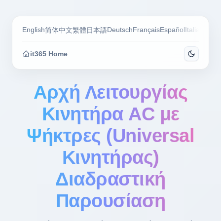
English
Deutsch
Français
Español
Italiano
Por
简体中文
繁體
日本語
it365 Home
Αρχή Λειτουργίας
Κινητήρα AC με
Ψήκτρες (Universal
Κινητήρας)
Διαδραστική
Παρουσίαση