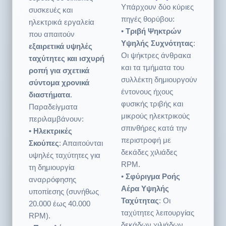
•
Τριβή Ψηκτρών
που απαιτούν
Υψηλής Συχνότητας
:
εξαιρετικά υψηλές
Οι ψήκτρες άνθρακα
ταχύτητες και ισχυρή
και τα τμήματα του
ροπή για σχετικά
συλλέκτη δημιουργούν
σύντομα χρονικά
έντονους ήχους
διαστήματα
.
φυσικής τριβής και
Παραδείγματα
μικρούς ηλεκτρικούς
περιλαμβάνουν:
σπινθήρες κατά την
•
Ηλεκτρικές
περιστροφή με
Σκούπες
: Απαιτούνται
δεκάδες χιλιάδες
υψηλές ταχύτητες για
RPM.
τη δημιουργία
•
Σφύριγμα Ροής
αναρρόφησης
Αέρα Υψηλής
υποπίεσης (συνήθως
Ταχύτητας
: Οι
20.000 έως 40.000
ταχύτητες λειτουργίας
RPM).
δεκάδων χιλιάδων
•
Πιστολάκια
RPM είναι πολύ
Μαλλιών
: Απαιτούνται
υψηλότερες από