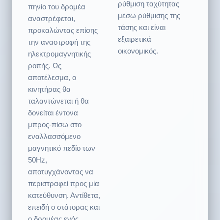
τάσης και είναι
προκαλώντας επίσης
εξαιρετικά
την αναστροφή της
οικονομικός.
ηλεκτρομαγνητικής
ροπής. Ως
αποτέλεσμα, ο
κινητήρας θα
ταλαντώνεται ή θα
δονείται έντονα
μπρος-πίσω στο
εναλλασσόμενο
μαγνητικό πεδίο των
50Hz,
αποτυγχάνοντας να
περιστραφεί προς μία
κατεύθυνση. Αντίθετα,
επειδή ο στάτορας και
ο δρομέας ενός
κινητήρα universal
είναι
συνδεδεμένοι σε