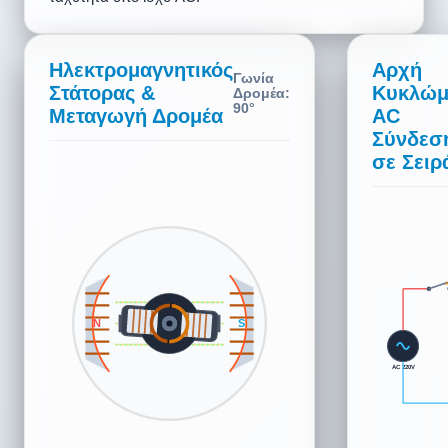
Ηλεκτρομαγνητικός
Αρχή
Γωνία
Στάτορας &
Κυκλώμ
Δρομέα:
270°
Μεταγωγή Δρομέα
AC
Σύνδεσ
σε Σειρ
Α
S
N
AC 220V