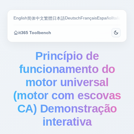
English
Deutsch
Français
Español
Italiano
Por
简体中文
繁體
日本語
it365 Toolbench
Princípio de
funcionamento do
motor universal
(motor com escovas
CA) Demonstração
interativa