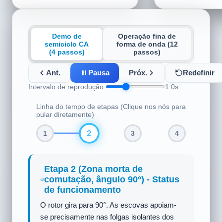
Demo de
Operação fina de
semiciclo CA
forma de onda (12
(4 passos)
passos)
Ant.
Pausa
Próx.
Redefinir
Intervalo de reprodução:
1.0s
Linha do tempo de etapas (Clique nos nós para
pular diretamente)
3
1
2
4
Etapa 3 (Semiciclo CA negativo,
ângulo 150°) - Status de
funcionamento
A CA entra no semiciclo negativo,
invertendo a polaridade. A corrente do