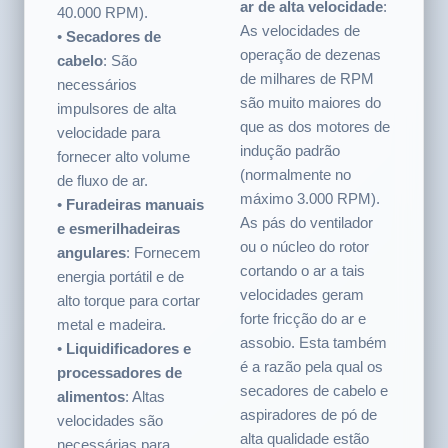
de RPM.
pressão negativa
•
Assobio do fluxo de
(normalmente 20.000 a
ar de alta velocidade
:
40.000 RPM).
As velocidades de
•
Secadores de
operação de dezenas
cabelo
: São
de milhares de RPM
necessários
são muito maiores do
impulsores de alta
que as dos motores de
velocidade para
indução padrão
fornecer alto volume
(normalmente no
de fluxo de ar.
máximo 3.000 RPM).
•
Furadeiras manuais
As pás do ventilador
e esmerilhadeiras
ou o núcleo do rotor
angulares
: Fornecem
cortando o ar a tais
energia portátil e de
velocidades geram
alto torque para cortar
forte fricção do ar e
metal e madeira.
assobio. Esta também
•
Liquidificadores e
é a razão pela qual os
processadores de
secadores de cabelo e
alimentos
: Altas