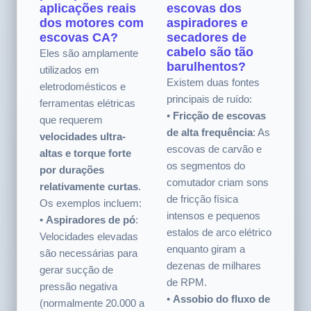
3. Quais são as
4. Por que os
principais
motores com
aplicações reais
escovas dos
dos motores com
aspiradores e
escovas CA?
secadores de
cabelo são tão
Eles são amplamente
barulhentos?
utilizados em
Existem duas fontes
eletrodomésticos e
principais de ruído:
ferramentas elétricas
•
Fricção de escovas
que requerem
de alta frequência
: As
velocidades ultra-
escovas de carvão e
altas e torque forte
os segmentos do
por durações
comutador criam sons
relativamente curtas
.
de fricção física
Os exemplos incluem:
intensos e pequenos
•
Aspiradores de pó
:
estalos de arco elétrico
Velocidades elevadas
enquanto giram a
são necessárias para
dezenas de milhares
gerar sucção de