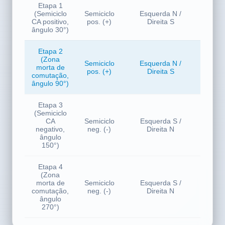
(Esquerda/Direita)
CA
Etapa 1
(Semiciclo
Semiciclo
Esquerda N /
Pos
CA positivo,
pos. (+)
Direita S
ângulo 30°)
Etapa 2
(Zona
Semiciclo
Esquerda N /
morta de
Des
pos. (+)
Direita S
comutação,
ângulo 90°)
Etapa 3
(Semiciclo
CA
Semiciclo
Esquerda S /
Neg
negativo,
neg. (-)
Direita N
ângulo
150°)
Etapa 4
(Zona
morta de
Semiciclo
Esquerda S /
Des
comutação,
neg. (-)
Direita N
ângulo