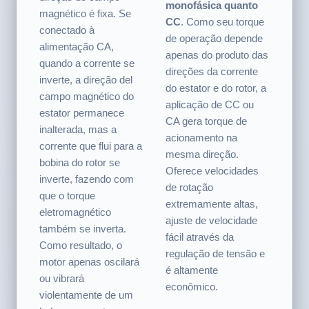
tanto com
ímã permanente
cuja
alimentação CA
direção do campo
monofásica quanto
magnético é fixa. Se
CC
. Como seu torque
conectado à
de operação depende
alimentação CA,
apenas do produto das
quando a corrente se
direções da corrente
inverte, a direção del
do estator e do rotor, a
campo magnético do
aplicação de CC ou
estator permanece
CA gera torque de
inalterada, mas a
acionamento na
corrente que flui para a
mesma direção.
bobina do rotor se
Oferece velocidades
inverte, fazendo com
de rotação
que o torque
extremamente altas,
eletromagnético
ajuste de velocidade
também se inverta.
fácil através da
Como resultado, o
regulação de tensão e
motor apenas oscilará
é altamente