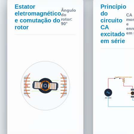
Estator
Princípio
Ângulo
eletromagnético
do
do
CA
e comutação do
rotor:
circuito
mon
150°
e
rotor
CA
enr
em 
excitado
em série
S
Enrolamento esquerdo do estator
S
N
Escova
Enrolamento 
Escova
N
AC 220V