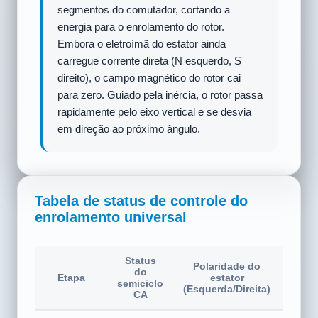
estator se inverte, mudando o lado esquerdo
de N para S e o lado direito de S para N. Ao
mesmo tempo, a corrente em série que flui
para o rotor também se inverte. Embora o
rotor tenha girado para 150°, a inversão da
sua corrente torna a extremidade A do rotor
um polo N e a extremidade B um polo S. O
polo S do estator ainda atrai o polo N do
rotor, mantendo a direção do torque positiva.
O rotor continua a girar no sentido horário!
Tabela de status de controle do
enrolamento universal
Status
Polaridade do
do
Seg. 
Etapa
estator
semiciclo
da e