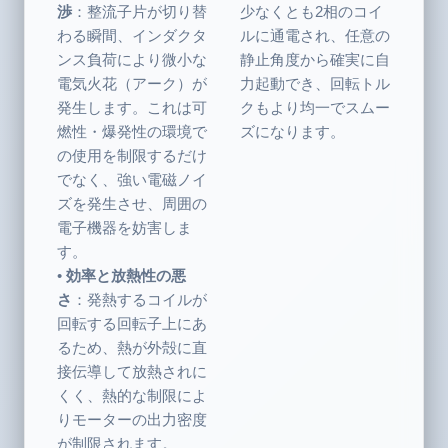
渉
：整流子片が切り替
少なくとも2相のコイ
わる瞬間、インダクタ
ルに通電され、任意の
ンス負荷により微小な
静止角度から確実に自
電気火花（アーク）が
力起動でき、回転トル
発生します。これは可
クもより均一でスムー
燃性・爆発性の環境で
ズになります。
の使用を制限するだけ
でなく、強い電磁ノイ
ズを発生させ、周囲の
電子機器を妨害しま
す。
•
効率と放熱性の悪
さ
：発熱するコイルが
回転する回転子上にあ
るため、熱が外殻に直
接伝導して放熱されに
くく、熱的な制限によ
りモーターの出力密度
が制限されます。