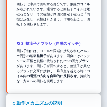
回転子は中央で回転する部分です。銅線のコイル
が巻かれています。通電すると回転子コイルは電
磁石となり、その磁極が両側の固定子磁石と「同
極は反発し、異極は引き合う」作用を起こし、回
転子を回転させます。
🔄 3. 整流子とブラシ（自動スイッチ）
回転子軸には、コイルの両端に接続された2つの
半円形の銅製
整流子
があります。両側にはバッテ
リーの正極と負極に接続された2つの固定
ブラシ
があります。回転子が回転すると、整流子が異な
るブラシに交互に接触し、垂直点を越える時に
コ
イル内の電流の方向を自動的に反転させ
、持続的
な一方向への回転を実現します！
動作メカニズムの説明