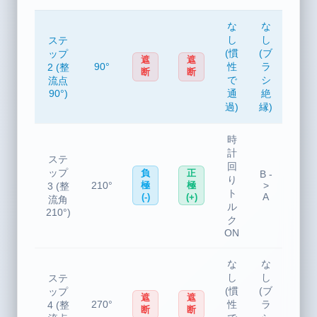
な
な
し
し
ステ
(慣
(ブ
ップ
遮
遮
90°
性
ラ
2 (整
断
断
で
シ
流点
90°)
通
絶
過)
縁)
時
計
ステ
回
ップ
負
正
B -
り
210°
>
極
極
3 (整
ト
A
(-)
(+)
流角
ル
210°)
ク
ON
な
な
し
し
ステ
(慣
(ブ
ップ
遮
遮
270°
性
ラ
4 (整
断
断