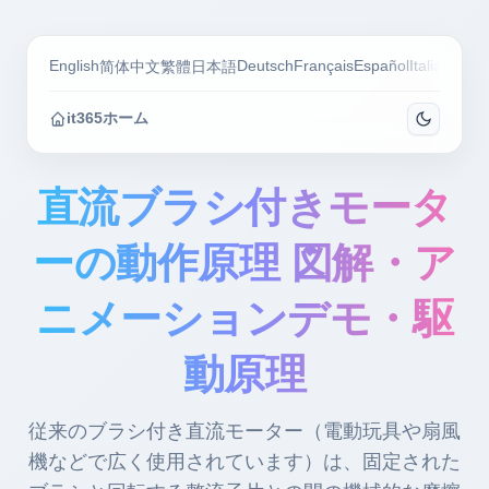
English
Deutsch
Français
Español
Italiano
Por
简体中文
繁體
日本語
it365ホーム
直流ブラシ付きモータ
ーの動作原理 図解・ア
ニメーションデモ・駆
動原理
従来のブラシ付き直流モーター（電動玩具や扇風
機などで広く使用されています）は、固定された