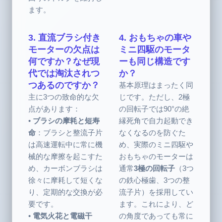
ます。
3. 直流ブラシ付き
4. おもちゃの車や
モーターの欠点は
ミニ四駆のモータ
何ですか？なぜ現
ーも同じ構造です
代では淘汰されつ
か？
つあるのですか？
基本原理はまったく同
主に3つの致命的な欠
じです。ただし、2極
点があります：
の回転子では90°の絶
•
ブラシの摩耗と短寿
縁死角で自力起動でき
命
：ブラシと整流子片
なくなるのを防ぐた
は高速運転中に常に機
め、実際のミニ四駆や
械的な摩擦を起こすた
おもちゃのモーターは
め、カーボンブラシは
通常
3極の回転子
（3つ
徐々に摩耗して短くな
の鉄心極歯、3つの整
り、定期的な交換が必
流子片）を採用してい
要です。
ます。これにより、ど
•
電気火花と電磁干
の角度であっても常に