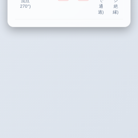
で
シ
流点
270°)
通
絶
過)
縁)