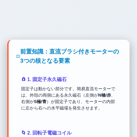
前置知識：直流ブラシ付きモーターの
3つの核となる要素
🧲 1. 固定子永久磁石
固定子は動かない部分です。簡易直流モーターで
は、外殻の両側にある永久磁石（左側が
N極/赤
、
右側が
S極/青
）が固定子であり、モーターの内部
に左から右への水平磁場を発生させます。
🌀 2. 回転子電磁コイル