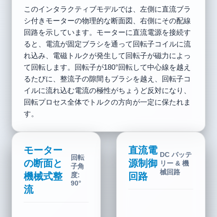
このインタラクティブモデルでは、左側に直流ブラ
シ付きモーターの物理的な断面図、右側にその配線
回路を示しています。モーターに直流電源を接続す
ると、電流が固定ブラシを通って回転子コイルに流
れ込み、電磁トルクが発生して回転子が磁力によっ
て回転します。回転子が180°回転して中心線を越え
るたびに、整流子の隙間もブラシを越え、回転子コ
イルに流れ込む電流の極性がちょうど反対になり、
回転プロセス全体でトルクの方向が一定に保たれま
す。
モーター
直流電
DC バッテ
回転
の断面と
源制御
リー & 機
子角
械回路
機械式整
回路
度:
210°
流