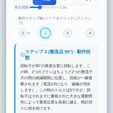
再生間隔:
1.0s
動作ステップ軸 (ノードをクリックしてジャン
プ)
2
1
3
4
ステップ 3 (整流角 210°) - 動作状
態
回転子が垂直点を越えて210°に達します。
左のブラシ（+）が整流子Bに接触し始め、
右のブラシ（-）が整流子Aに接触し始めま
す。巻線内の電流の方向が物理的に反転し
ます！これにより、回転子の上部（B側）
がS極になり、下部（A側）がN極になりま
す。固定子磁石の引き合いにより、回転子
は時計回りのトルクを発生し続けます。