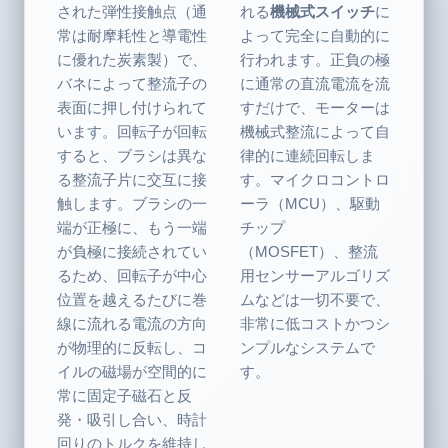
された弾性接触点（通
れる
機械式スイッチ
に
常は耐摩耗性と導電性
よって完全に自動的に
に優れた炭素製）で、
行われます。正負の極
バネによって整流子の
に通常の直流電流を流
表面に押し付けられて
すだけで、モーターは
います。回転子が回転
機械式整流によって自
すると、ブラシは異な
律的に連続回転しま
る整流子片に交互に接
す。マイクロコントロ
触します。ブラシの一
ーラ（MCU）、駆動
端が正極に、もう一端
チップ
が負極に接続されてい
（MOSFET）、整流
るため、回転子が中心
用センサーアルゴリズ
位置を越えるたびに巻
ムなどは一切不要で、
線に流れる電流の方向
非常に低コストかつシ
が物理的に反転し、コ
ンプルなシステムで
イルの磁場が空間的に
す。
常に固定子磁石と反
発・吸引し合い、時計
回りのトルクを維持し