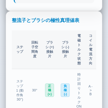
整流子とブラシの極性真理値表
電
コ
磁
イ
回転
ブラ
ブラ
ト
ル
ステ
子空
シ (+)
シ (-)
ル
電
ップ
間角
接触
接触
ク
流
度
片
片
状
方
態
向
時
計
ステ
回
ップ
正
負
A -
り
30°
>
極
極
1 (動
ト
B
(+)
(-)
作角
ル
30°)
ク
ON