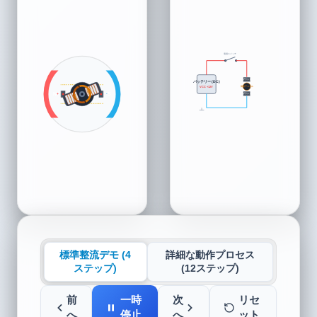
電源スイッチ
ブラシ +
バッテリー (DC)
VCC +12V
回転子コイル
巻線 B
巻線 A
N
S
+
-
ブラシ -
S
N
標準整流デモ (4
詳細な動作プロセス
ステップ)
(12ステップ)
前
一時
次
リセ
へ
停止
へ
ット