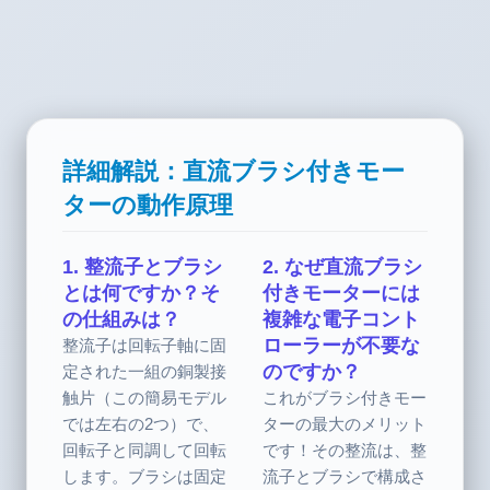
詳細解説：直流ブラシ付きモー
ターの動作原理
1. 整流子とブラシ
2. なぜ直流ブラシ
とは何ですか？そ
付きモーターには
の仕組みは？
複雑な電子コント
ローラーが不要な
整流子は回転子軸に固
のですか？
定された一組の銅製接
触片（この簡易モデル
これがブラシ付きモー
では左右の2つ）で、
ターの最大のメリット
回転子と同調して回転
です！その整流は、整
します。ブラシは固定
流子とブラシで構成さ