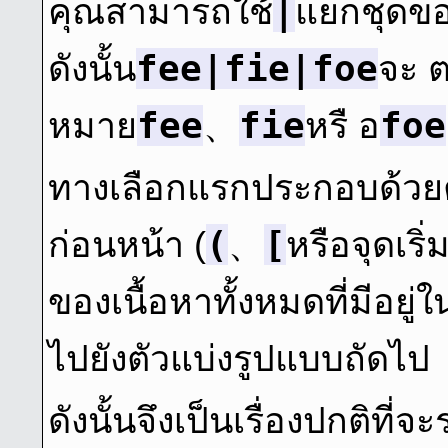
|
คุณสามารถใช้
แยกชุดข
fee|fie|foe
ดังนั้น
จะ ตร
fee
fie
foe
หมาย
、
หรื อ
ทางเลือกแรกประกอบด้วยตั
(
[
ก่อนหน้า (
、
หรือจุดเริ
ของเนื้อหาทั้งหมดที่มีอยู
ไปยังตัวแบ่งรูปแบบถัดไป
ดังนั้นจึงเป็นเรื่องปกติที