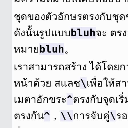
ชุดของตัวอักษรตรงกับชุด
bluh
ดังนั้นรูปแบบ
จะ ตรง ก
bluh
หมาย
。
เราสามารถสร้าง ได้โดยกา
\
หน้าด้วย สแลช
เพื่อให้ส
^
เมตาอักขระ
ตรงกับจุดเริ
^
\\
\
ตรงกัน
，
การจับคู่
รอ