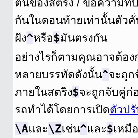
ต้นของสตริง / ข้อความที่ป้
กันในตอนท้ายเท่านั้นตัวคั่น
^
$
ฝัง
หรือ
มันตรงกัน
อย่างไรก็ตามคุณอาจต้องก
^
หลายบรรทัดดังนั้น
จะถูกจ
$
ภายในสตริง
จะถูกจับคู่
รถทําได้โดยการเปิด
ตัวปร
\A
\Z
^
$
และ
เช่น
และ
เหมือ