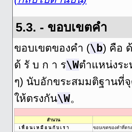
5.3. - ขอบเขตคํา
\b
ขอบเขตของคํา (
) คือ 
\W
ด้ รั บ ก า ร
ตําแหน่งระ
ๆ) นับอักขระสมมติฐานที่จุ
\W
ให้ตรงกัน
。
สํานวน
เ พื่ อ น เ ห มื อ น กั บ เ ร า
ขอบเขตของคําที่ตรง