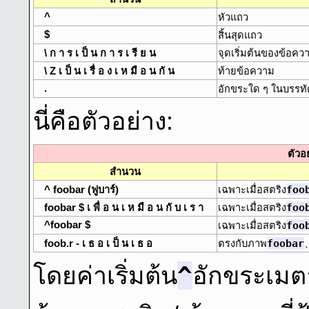
^
หัวแถว
$
สิ้นสุดแถว
\ ก า ร เ ป็ น ก า ร เ รี ย น
จุดเริ่มต้นของข้อคว
\ Z เ ป็ น เ รื่ อ ง เ ห มื อ น กั น
ท้ายข้อความ
.
อักขระใด ๆ ในบรรทั
นี่คือตัวอย่าง:
ตัวอ
สํานวน
foo
^ foobar (ฟูบาร์)
เฉพาะเมื่อสตริง
foo
foobar $ เ พื่ อ น เ ห มื อ น กั บ เ ร า
เฉพาะเมื่อสตริง
^foobar $
foo
เฉพาะเมื่อสตริง
foobar
foob.r - เ ธ อ เ ป็ น เ ธ อ
ตรงกับภาพ
^
โดยค่าเริ่มต้น
อักขระเมตา