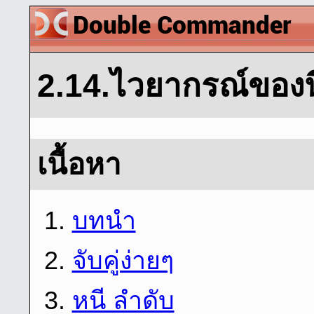
2.14.ไวยากรณ์ของน
เนื้อหา
1.
บทนํา
2.
จับคู่ง่ายๆ
3.
หนี ลําดับ