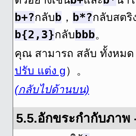
ตัวอย่างเช่น
และ
นําไ
b+?
b
b*?
กลับ
，
กลับสตริง
b{2,3}
bbb
กลับ
。
คุณ สามารถ สลับ ทั้งหมด ไ
ปรับ แต่ง g
）。
(กลับไปด้านบน)
5.5.อักขระกํากับภาพ