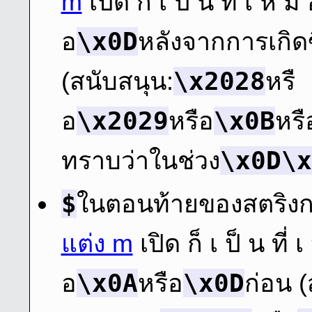
m
เปิด ก็ เ ป็ น ที่ เ ห มื
\x0D
อ
หลังจากการเกิด
\x2028
(สนับสนุน:
หรื
\x2029
\x0B
อ
หรือ
หรื
\x0D\x
ทราบว่าในช่วง
$
ในตอนท้ายของสตริงก
แต่ง m
เปิด ก็ เ ป็ น ที่ 
\x0A
\x0D
อ
หรือ
ก่อน 