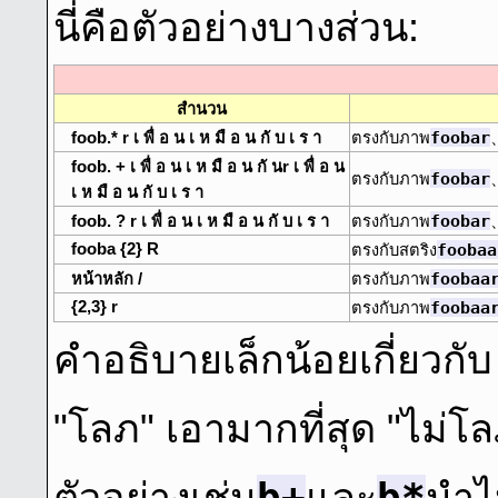
นี่คือตัวอย่างบางส่วน:
สํานวน
foobar
foob.* r เ พื่ อ น เ ห มื อ น กั บ เ ร า
ตรงกับภาพ
foob. + เ พื่ อ น เ ห มื อ น กั นr เ พื่ อ น
foobar
ตรงกับภาพ
เ ห มื อ น กั บ เ ร า
foobar
foob. ? r เ พื่ อ น เ ห มื อ น กั บ เ ร า
ตรงกับภาพ
fooba {2} R
foobaa
ตรงกับสตริง
foobaa
หน้าหลัก /
ตรงกับภาพ
{2,3} r
foobaa
ตรงกับภาพ
คําอธิบายเล็กน้อยเกี่ยวก
"โลภ" เอามากที่สุด "ไม่โล
b+
b*