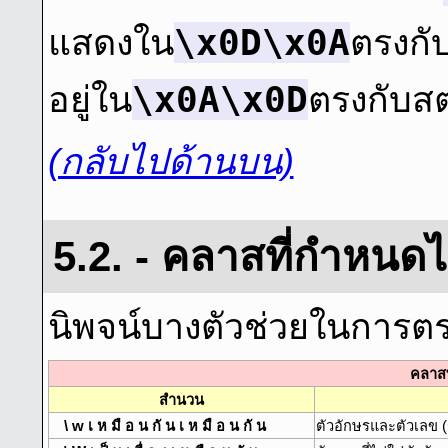
\x0D\x0A
แสดงใน
ตรงกับ
\x0A\x0D
อยู่ใน
ตรงกับสตร
(กลับไปด้านบน)
5.2. - คลาสที่กําหนดไ
นิพจน์บางตัวช่วยในการตร
คลาสท
สํานวน
\ w เ ห มื อ น กั น เ ห มื อ น กั น
ตัวอักษรและตัวเลข 