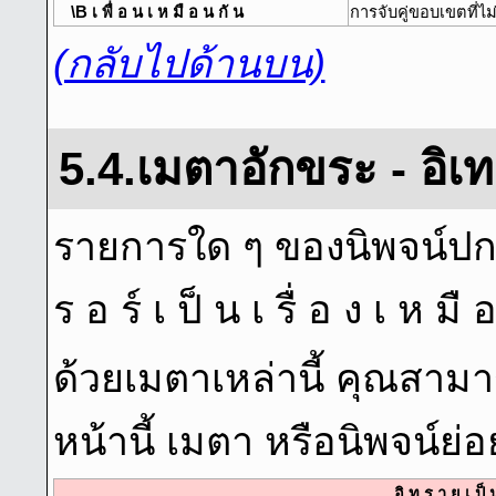
\B เ พื่ อ น เ ห มื อ น กั น
การจับคู่ขอบเขตที่ไม่
(กลับไปด้านบน)
5.4.เมตาอักขระ - อิเท
รายการใด ๆ ของนิพจน์ปกต
ร อ ร์ เ ป็ น เ รื่ อ ง เ ห มื 
ด้วยเมตาเหล่านี้ คุณสามา
หน้านี้ เมตา หรือนิพจน์ย
อิ ท ร า ย เ ป็ 