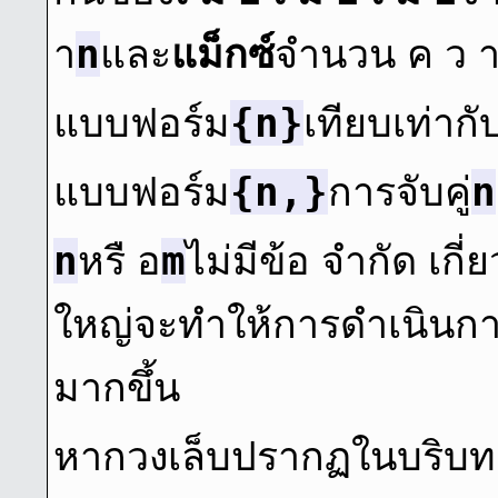
n
า
และ
แม็กซ์
จํานวน ค ว า 
{n}
แบบฟอร์ม
เทียบเท่ากั
{n,}
n
แบบฟอร์ม
การจับคู่
n
m
หรื อ
ไม่มีข้อ จํากัด เ
ใหญ่จะทําให้การดําเนินก
มากขึ้น
หากวงเล็บปรากฏในบริบทอื่