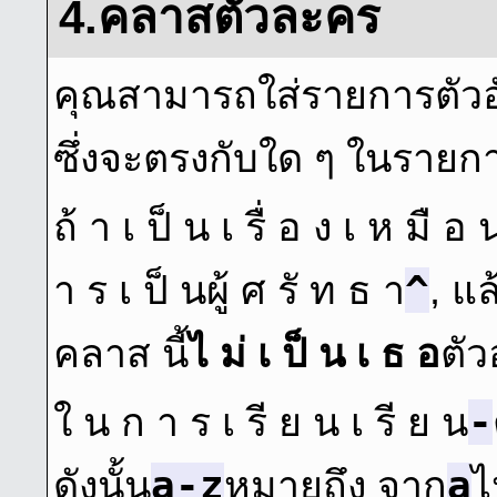
4.คลาสตัวละคร
คุณสามารถใส่รายการตัว
ซึ่งจะตรงกับใด ๆ ในรายก
ถ้ า เ ป็ น เ รื่ อ ง เ ห มื อ 
^
า ร เ ป็ นผู้ ศ รั ท ธ า
, แ
คลาส นี้
ไ ม่ เ ป็ น เ ธ อ
ตัว
-
ใ น ก า ร เ รี ย น เ รี ย น
a-z
a
ดังนั้น
หมายถึง จาก
ไ