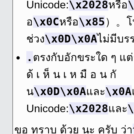
\x2028
Unicode:
หรือ
\x0C
\x85
อ
หรือ
）。โป
\x0D\x0A
ช่วง
ไม่มีบร
.
ตรงกับอักขระใด ๆ แต่
ด้ เ ห็ น เ ห มื อ น กั
\x0D\x0A
\x0A
น
และ
\x2028
\
Unicode:
และ
ขอ ทราบ ด้วย นะ ครับ ว่า