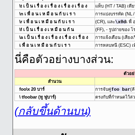
\t เ ป็ น เ รื่ อ ง เ รื่ อ ง เ รื่ อ ง เ รื่ อ ง
แท็บ (HT / TAB) เทีย
\n เ พื่ อ น เ ห มื อ น กั บ เ ร า
การแบ่งบรรทัด (NL /
\x0d
\r เ พื่ อ น เ ห มื อ น กั บ เ ร า
(CR), และ
เ พื่
\f เ ป็ น เ รื่ อ ง เ ห มื อ น กั น
(FF), - รูปถ่ายของ โ
\a เ ป็ น เ รื่ อ ง เ รื่ อ ง เ รื่ อ ง เ รื่ อ ง
การแจ้งเตือน (เสียงเ
เ พื่ อ น เ ห มื อ น กั บ เ ร า
การหลบหนี (ESC) เท
นี่คือตัวอย่างบางส่วน:
ตัวอย
สํานวน
foo bar
foo\x 20 บาร์
การจับคู่
(ส
\ tfoobar (ทู ฟูบาร์)
ตรงกับที่กำหนดไว้ล่
(กลับขึ้นด้านบน)