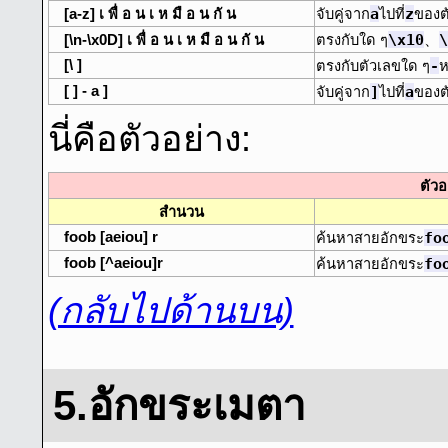
a
z
[a-z] เ พื่ อ น เ ห มื อ น กั น
จับคู่จาก
ไปที่
ของตั
\x10
\
[\n-\x0D] เ พื่ อ น เ ห มื อ น กั น
ตรงกับใด ๆ
、
[\ ]
-
ตรงกับตัวเลขใด ๆ
ห
[ ] - a ]
]
a
จับคู่จาก
ไปที่
ของต
นี่คือตัวอย่าง:
ตัวอ
สํานวน
foob [aeiou] r
fo
ค้นหาสายอักขระ
foob [^aeiou]r
fo
ค้นหาสายอักขระ
(กลับไปด้านบน)
5.อักขระเมตา