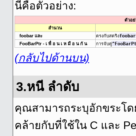
นี่คือตัวอย่าง:
ตัวอย่
สํานวน
foobar
foobar และ
ตรงกับสตริง
^FooBarP
FooBarPtr - เ พื่ อ น เ ห มื อ น กั น
การจับคู่
(กลับไปด้านบน)
3.หนี ลําดับ
คุณสามารถระบุอักขระโด
คล้ายกับที่ใช้ใน C และ Pe