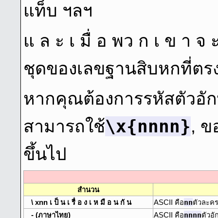
แท็บ ฯลฯ
แ ล ะ เ มื่ อ พว ก เ ข า จ ะ
ชุดของเลขฐานสิบหกที่ตรง
หากคุณต้องการรหัสตัวอั
\x{nnnn}
สามารถใช้
, ขอ
ขึ้นไป
สํานวน
nn
\ xnn เ ป็ น เ รื่ อ ง เ ห มื อ น กั น
ASCII คือ
ตัวละค
nnnn
- (ภาษาไทย)
ASCII คือ
ตัวอั