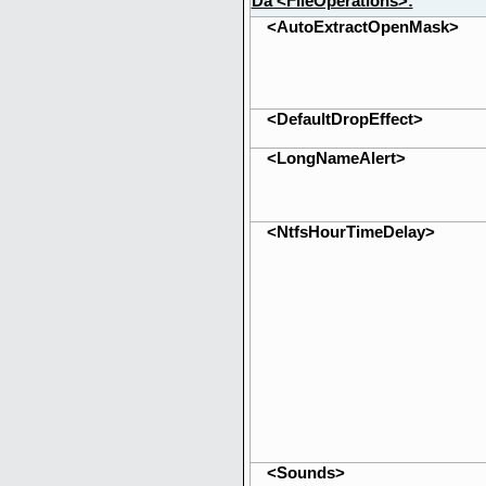
Da <FileOperations>:
<AutoExtractOpenMask>
<DefaultDropEffect>
<LongNameAlert>
<NtfsHourTimeDelay>
<Sounds>