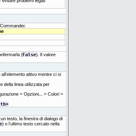
r evitare problemi legati
le Commander.
ne
False
onfermarla (
). Il valore
ll'elemento attivo mentre ci si
della linea utilizzata per
urazione > Opzioni... > Colori >
dth>
n testo, la finestra di dialogo di
e
) o l'ultimo testo cercato nella