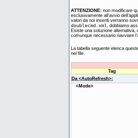
ATTENZIONE:
non modificare qu
esclusivamente all'avvio dell'app
valori da noi inseriti verranno so
doublecmd.xml
, dobbiamo assic
Esiste una soluzione alternativa, d
comunque necessario riavviare l'
La tabella seguente elenca quest
nel file.
Tag
Da <AutoRefresh>:
<Mode>