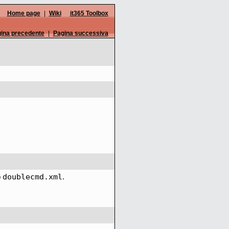
Home page
|
Wiki
it365 Toolbox
ina precedente
|
Pagina successiva
doublecmd.xml
o
.