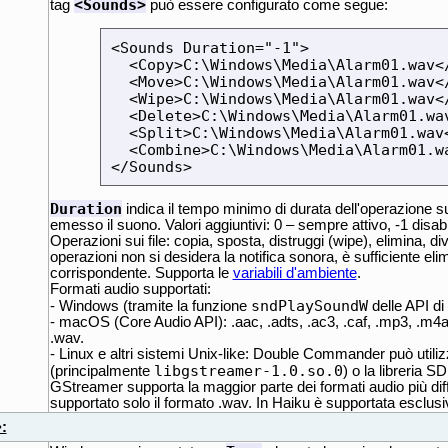
<Sounds>
tag
può essere configurato come segue:
<Sounds Duration="-1">

  <Copy>C:\Windows\Media\Alarm01.wav</
  <Move>C:\Windows\Media\Alarm01.wav</
  <Wipe>C:\Windows\Media\Alarm01.wav</
  <Delete>C:\Windows\Media\Alarm01.wav
  <Split>C:\Windows\Media\Alarm01.wav<
  <Combine>C:\Windows\Media\Alarm01.wa
</Sounds>
Duration
indica il tempo minimo di durata dell'operazione su
emesso il suono. Valori aggiuntivi: 0 – sempre attivo, -1 disabil
Operazioni sui file: copia, sposta, distruggi (wipe), elimina, di
operazioni non si desidera la notifica sonora, è sufficiente eli
corrispondente. Supporta le
variabili d'ambiente
.
Formati audio supportati:
sndPlaySoundW
- Windows (tramite la funzione
delle API di
- macOS (Core Audio API): .aac, .adts, .ac3, .caf, .mp3, .m
.wav.
- Linux e altri sistemi Unix-like: Double Commander può utiliz
libgstreamer-1.0.so.0
(principalmente
) o la libreria S
GStreamer supporta la maggior parte dei formati audio più di
supportato solo il formato .wav. In Haiku è supportata esclu
: