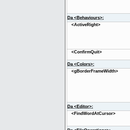
Da <Behaviours>:
<ActiveRight>
<ConfirmQuit>
Da <Colors>:
<gBorderFrameWidth>
Da <Editor>:
<FindWordAtCursor>