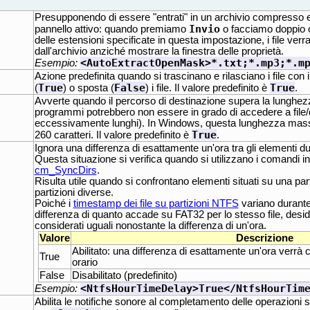
Presupponendo di essere "entrati" in un archivio compresso e 
Invio
pannello attivo: quando premiamo
o facciamo doppio c
delle estensioni specificate in questa impostazione, i file ver
dall'archivio anziché mostrare la finestra delle proprietà.
<AutoExtractOpenMask>*.txt;*.mp3;*.m
Esempio:
Azione predefinita quando si trascinano e rilasciano i file con 
True
False
True
(
) o sposta (
) i file. Il valore predefinito è
.
Avverte quando il percorso di destinazione supera la lunghe
programmi potrebbero non essere in grado di accedere a file/
eccessivamente lunghi). In Windows, questa lunghezza mas
True
260 caratteri. Il valore predefinito è
.
Ignora una differenza di esattamente un'ora tra gli elementi dur
Questa situazione si verifica quando si utilizzano i comandi in
cm_SyncDirs
.
Risulta utile quando si confrontano elementi situati su una par
partizioni diverse.
Poiché i
timestamp dei file su partizioni NTFS
variano durante 
differenza di quanto accade su FAT32 per lo stesso file, desi
considerati uguali nonostante la differenza di un'ora.
Valore
Descrizione
Abilitato: una differenza di esattamente un'ora verrà
True
orario
False
Disabilitato (predefinito)
<NtfsHourTimeDelay>True</NtfsHourTim
Esempio:
Abilita le notifiche sonore al completamento delle operazioni su