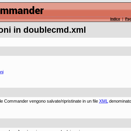
Indice
|
Pag
ioni in doublecmd.xml
ni
ble Commander vengono salvate/ripristinate in un file
XML
denominat