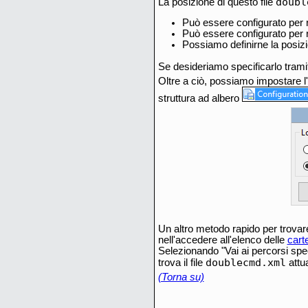
doubl
La posizione di questo file
Può essere configurato per r
Può essere configurato per r
Possiamo definirne la posizi
Se desideriamo specificarlo trami
Oltre a ciò, possiamo impostare 
struttura ad albero
Un altro metodo rapido per trovar
nell'accedere all'elenco delle
carte
Selezionando "Vai ai percorsi sp
doublecmd.xml
trova il file
attua
(Torna su)