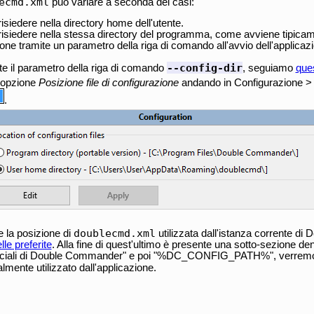
ecmd.xml
può variare a seconda dei casi:
isiedere nella directory home dell'utente.
isiedere nella stessa directory del programma, come avviene tipicamen
one tramite un parametro della riga di comando all'avvio dell'applicaz
--config-dir
te il parametro della riga di comando
, seguiamo
que
l'opzione
Posizione file di configurazione
andando in Configurazione > O
.
doublecmd.xml
e la posizione di
utilizzata dall'istanza corrente d
lle preferite
. Alla fine di quest'ultimo è presente una sotto-sezione den
eciali di Double Commander" e poi "%DC_CONFIG_PATH%", verremo reind
lmente utilizzato dall'applicazione.