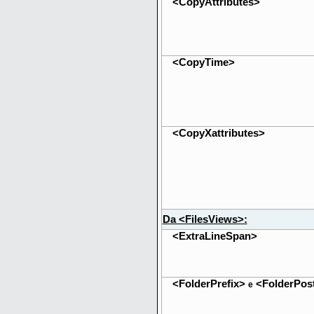
<CopyAttributes>
<CopyTime>
<CopyXattributes>
Da <FilesViews>:
<ExtraLineSpan>
<FolderPrefix>
<FolderPost
e