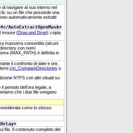
di navigare al suo interno nel
lic su un file che possiede una
ranno automaticamente estratti
p4</AutoExtractOpenMask>
il mouse (
Drag and Drop
): copia
zza massima consentita (alcuni
directory con nomi
sima (MAX_PATH) è definita in
ante il confronto di date e ore.
terni
cm_CompareDirectories
o
tizione NTFS con altri situati su
il periodo dell'ora legale, a
deriamo che i due file vengano
 considerata come lo stesso
eDelay>
i file. Il contenuto completo del