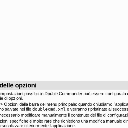
delle opzioni
impostazioni possibili in Double Commander può essere configurata d
e di opzioni.
 > Opzioni dalla barra dei menu principale: quando chiudiamo l'applica
doublecmd.xml
no salvate nel file
e verranno ripristinate al success
ecessario modificare manualmente il contenuto del file di configuraz
ioni specifiche e molto rare che richiedono una modifica manuale dire
sonalizzare ulteriormente l'applicazione.