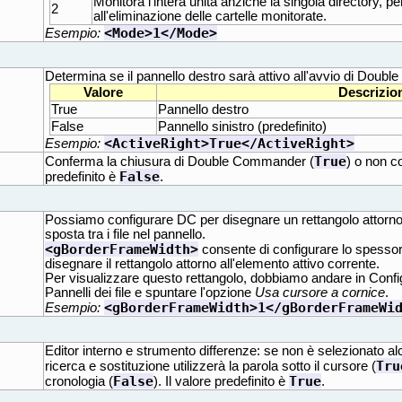
Monitora l'intera unità anziché la singola directory, pe
2
all'eliminazione delle cartelle monitorate.
<Mode>1</Mode>
Esempio:
Determina se il pannello destro sarà attivo all'avvio di Doub
Valore
Descrizio
True
Pannello destro
False
Pannello sinistro (predefinito)
<ActiveRight>True</ActiveRight>
Esempio:
True
Conferma la chiusura di Double Commander (
) o non c
False
predefinito è
.
Possiamo configurare DC per disegnare un rettangolo attorno a
sposta tra i file nel pannello.
<gBorderFrameWidth>
consente di configurare lo spessore 
disegnare il rettangolo attorno all'elemento attivo corrente.
Per visualizzare questo rettangolo, dobbiamo andare in Config
Pannelli dei file e spuntare l'opzione
Usa cursore a cornice
.
<gBorderFrameWidth>1</gBorderFrameWi
Esempio:
Editor interno e strumento differenze: se non è selezionato alcu
Tru
ricerca e sostituzione utilizzerà la parola sotto il cursore (
False
True
cronologia (
). Il valore predefinito è
.