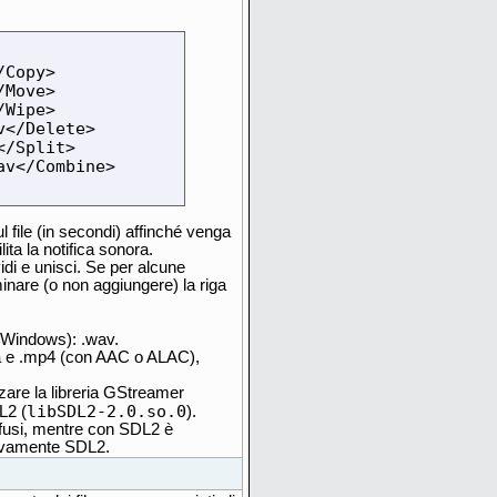
Copy>

Move>

Wipe>

</Delete>

/Split>

v</Combine>

l file (in secondi) affinché venga
ita la notifica sonora.
vidi e unisci. Se per alcune
minare (o non aggiungere) la riga
 Windows): .wav.
4a e .mp4 (con AAC o ALAC),
zare la libreria GStreamer
libSDL2-2.0.so.0
DL2 (
).
ffusi, mentre con SDL2 è
sivamente SDL2.