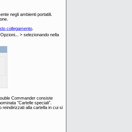
te negli ambienti portatili.
ione.
sto collegamento
.
pzioni... > selezionando nella
i Double Commander consiste
ominata "Cartelle speciali".
irizzati alla cartella in cui si