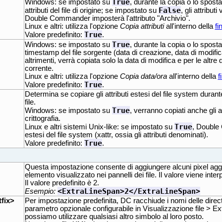
True
Windows: se impostato su
, durante la copia o lo sposta
False
attributi del file di origine; se impostato su
, gli attribu
Double Commander imposterà l'attributo "Archivio".
Linux e altri: utilizza l'opzione
Copia attributi
all'interno della
fi
True
Valore predefinito:
.
True
Windows: se impostato su
, durante la copia o lo sposta
timestamp del file sorgente (data di creazione, data di modific
altrimenti, verrà copiata solo la data di modifica e per le altre 
corrente.
Linux e altri: utilizza l'opzione
Copia data/ora
all'interno della
f
True
Valore predefinito:
.
Determina se copiare gli attributi estesi del file system duran
file.
True
Windows: se impostato su
, verranno copiati anche gli 
crittografia.
True
Linux e altri sistemi Unix-like: se impostato su
, Double 
estesi del file system (xattr, ossia gli attributi denominati).
True
Valore predefinito:
.
Questa impostazione consente di aggiungere alcuni pixel aggiu
elemento visualizzato nei pannelli dei file. Il valore viene inter
Il valore predefinito è 2.
<ExtraLineSpan>2</ExtraLineSpan>
Esempio:
fix>
Per impostazione predefinita, DC racchiude i nomi delle direc
parametro opzionale configurabile in Visualizzazione file > Ex
possiamo utilizzare qualsiasi altro simbolo al loro posto.