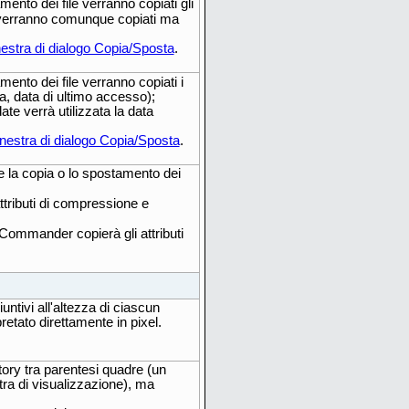
mento dei file verranno copiati gli
ti verranno comunque copiati ma
nestra di dialogo Copia/Sposta
.
mento dei file verranno copiati i
a, data di ultimo accesso);
date verrà utilizzata la data
inestra di dialogo Copia/Sposta
.
te la copia o lo spostamento dei
attributi di compressione e
Commander copierà gli attributi
ntivi all'altezza di ciascun
pretato direttamente in pixel.
tory tra parentesi quadre (un
tra di visualizzazione), ma