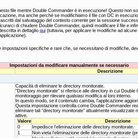
esto file mentre Double Commander è in esecuzione! Questo non solo 
licazione, ma anche perché se modifichiamo il file con DC in esecuzio
vrascritti dal salvataggio del contesto corrente per la sessione success
urarci di chiudere Double Commander, quindi modificare il file e infine
escritta in dettaglio
qui
(tuttavia, per applicare le modifiche ad alcun
applicazione).
e impostazioni specifiche e rare che, se necessitano di modifiche, 
Impostazioni da modificare manualmente se necessario
Descrizione
Capacità di eliminare le directory monitorate.
"Directory monitorate" si riferisce alle directory in cui Doub
monitoraggio per rilevare qualsiasi modifica al loro interno.
In questo modo, se il contenuto cambia, l'applicazione aggiorn
Questa impostazione controlla come Double Commander rea
eliminare tali "directory monitorate" attualmente visualizzate 
attive.
Valore
Descrizione
0
Impedisce l'eliminazione delle directory monitorate.
1
Non vieta l'eliminazione delle directory monitorate (pre