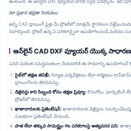
ఉంటుంది. ఈ ఆన్‌లైన్ DXF వ్యూయర్ దానికి సరైన పరిష్కారం. ఇది
మా ప్రధాన భద్రతా నియమం:
అన్ని CAD డ్రాయింగ్ ఫైళ్లు మీ బ్రౌజర్‌లో మాత్రమే స్థానికంగా విశ్లేషి
నివారిస్తుంది. బ్రౌజర్ ఉన్న ఏ పరికరాన్నైనా ఉపయోగించండి మరియు సురక
ఆన్‌లైన్ CAD DXF వ్యూయర్ యొక్క సాధారణ
పనిని మరింత సమర్థవంతంగా చేయడానికి ఈ సాధనాన్ని ఉపయోగించే కొ
సైట్‌లో తక్షణ తనిఖీ:
నిర్మాణ పర్యవేక్షకులు లేదా కార్మికులు లాప్
డ్రాయింగ్‌లను తెరవవచ్చు.
డిజైనర్లు కాని సిబ్బంది కోసం తక్షణ ప్రివ్యూ:
కొనుగోలు, మార్కెటింగ్ ల
బ్రౌజర్‌లో తెరవవచ్చు.
ఖాతాదారులకు ప్రెజెంటేషన్:
ఖాతాదారులకు డిజైన్లను సమర్పించేటప్ప
సులభంగా ప్రెజెంటేషన్ చేయండి.
పాత లేదా తక్కువ సామర్థ్యం గల పరికరాలపై అత్యవసర పని:
తాత్కా