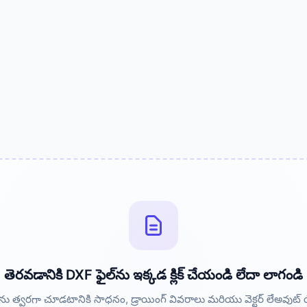
తెరవడానికి DXF ఫైల్‌ను ఇక్కడ క్లిక్ చేయండి లేదా లాగండి
ు త్వరగా చూడటానికి సాధనం, డ్రాయింగ్ వివరాలు మరియు వెక్టర్ లేఅవుట్ యొక