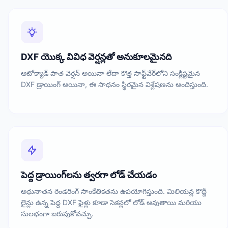
DXF యొక్క వివిధ వెర్షన్లతో అనుకూలమైనది
ఆటోక్యాడ్ పాత వెర్షన్ అయినా లేదా కొత్త సాఫ్ట్‌వేర్‌లోని సంక్లిష్టమైన
DXF డ్రాయింగ్ అయినా, ఈ సాధనం స్థిరమైన విశ్లేషణను అందిస్తుంది.
పెద్ద డ్రాయింగ్‌లను త్వరగా లోడ్ చేయడం
అధునాతన రెండరింగ్ సాంకేతికతను ఉపయోగిస్తుంది. మిలియన్ల కొద్దీ
లైన్లు ఉన్న పెద్ద DXF ఫైళ్లు కూడా సెకన్లలో లోడ్ అవుతాయి మరియు
సులభంగా జరుపుకోవచ్చు.