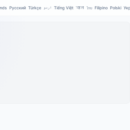
ands
Русский
Türkçe
اردو
Tiếng Việt
বাংলা
ไทย
Filipino
Polski
Ук