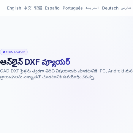
English
中文
繁體
Español
Português
العربية
Deutsch
فارسی
it365 Toolbox
ఆన్‌లైన్ DXF వ్యూయర్
CAD DXF ఫైళ్లను త్వరగా తెరిచి విషయాలను చూడటానికి, PC, Android 
డ్రాయింగ్‌లను నాణ్యతతో చూడటానికి ఉపయోగించవచ్చు.