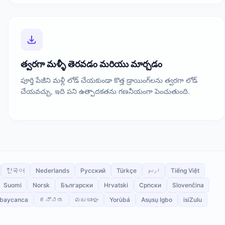
త్వరగా మళ్ళీ తెరవడం మరియు మార్చడం
పూర్తి పేజీని మళ్లీ లోడ్ చేయకుండా కొత్త డ్రాయింగ్‌లను త్వరగా లోడ్
చేయవచ్చు, ఇది పని ఉత్పాదకతను గణనీయంగా పెంచుతుంది.
한국어
Nederlands
Русский
Türkçe
اردو
Tiếng Việt
Suomi
Norsk
Български
Hrvatski
Српски
Slovenčina
baycanca
ಕನ್ನಡ
മലയാളം
Yorùbá
Asụsụ Igbo
isiZulu