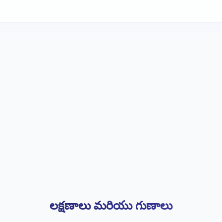
లక్షణాలు మరియు గుణాలు