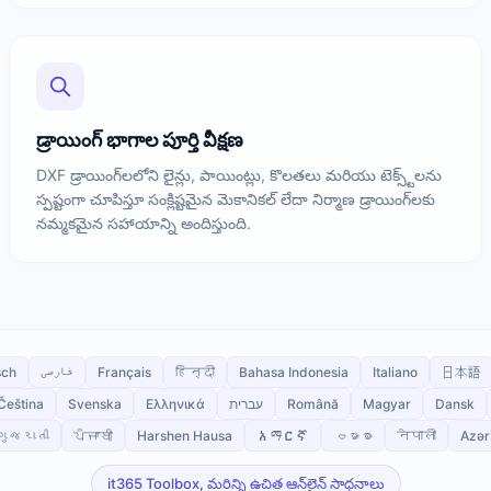
డ్రాయింగ్ భాగాల పూర్తి వీక్షణ
DXF డ్రాయింగ్‌లలోని లైన్లు, పాయింట్లు, కొలతలు మరియు టెక్స్ట్‌లను
స్పష్టంగా చూపిస్తూ సంక్లిష్టమైన మెకానికల్ లేదా నిర్మాణ డ్రాయింగ్‌లకు
నమ్మకమైన సహాయాన్ని అందిస్తుంది.
sch
فارسی
Français
हिन्दी
Bahasa Indonesia
Italiano
日本語
Čeština
Svenska
Ελληνικά
עברית
Română
Magyar
Dansk
ગુજરાતી
ਪੰਜਾਬੀ
Harshen Hausa
አማርኛ
ဗမာစာ
नेपाली
Azər
it365 Toolbox, మరిన్ని ఉచిత ఆన్‌లైన్ సాధనాలు