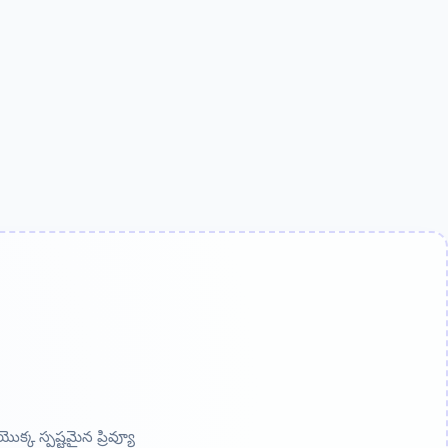
్క స్పష్టమైన ప్రివ్యూ