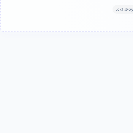
.dxf ఫార్మా