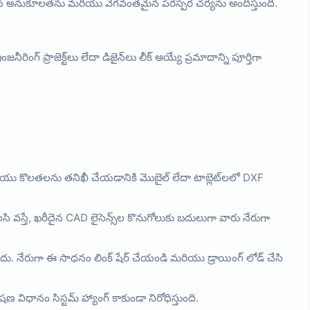
తమైన అనుకూలతను మరియు వేగవంతమైన పరస్పర చర్యను అందిస్తుంది.
గ్ ప్రాజెక్ట్‌లు లేదా డిజైన్‌లు లీక్ అయ్యే ప్రమాదాన్ని పూర్తిగా
మరియు కొలతలను తనిఖీ చేయడానికి మొబైల్ లేదా టాబ్లెట్‌లలో DXF
ి వస్తే, ఖరీదైన CAD లైసెన్స్‌ల కొనుగోలుకు బదులుగా వారు నేరుగా
ేదు. నేరుగా ఈ సాధనం లింక్ షేర్ చేయండి మరియు డ్రాయింగ్ లోడ్ చేసి
ణ విధానం సిస్టమ్ హ్యాంగ్ కాకుండా నిరోధిస్తుంది.