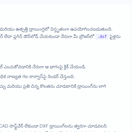
డిజైన్ మరియు ఉత్పత్తి డ్రాయింగ్లలో విస్తృతంగా ఉపయోగించబడుతుంది.
 లేదా ప్లగిన్ డౌన్‌లోడ్ చేయకుండా నేరుగా మీ బ్రౌజర్‌లో
ఫైళ్లను
.dxf
ల్ ఎంచుకోవడానికి నేరుగా ఆ భాగంపై క్లిక్ చేయండి.
క నాణ్యత గల కాన్వాస్‌పై రెండర్ చేస్తుంది.
ు మరియు ప్రతి చిన్న కొలతను చూడటానికి డ్రాయింగ్‌ను లాగి
 సాఫ్ట్‌వేర్ లేకుండా DXF డ్రాయింగ్‌లను త్వరగా చూడవలసి