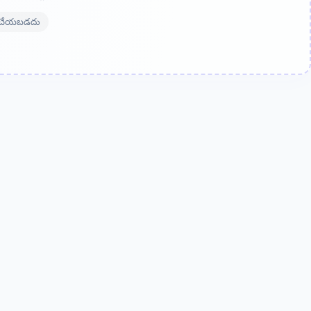
లోడ్ చేయబడదు