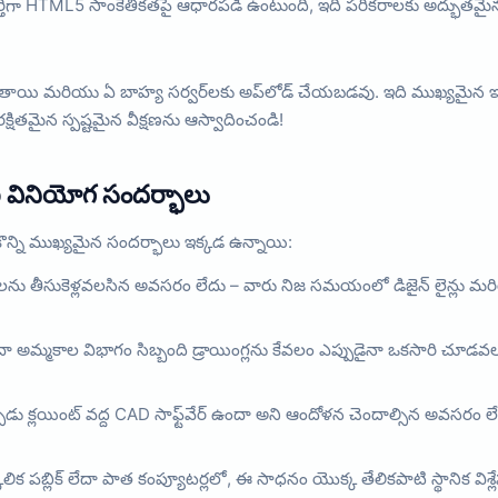
 పూర్తిగా HTML5 సాంకేతికతపై ఆధారపడి ఉంటుంది, ఇది పరికరాలకు అద్భు
ంచబడతాయి మరియు ఏ బాహ్య సర్వర్‌లకు అప్‌లోడ్ చేయబడవు. ఇది ముఖ్యమైన ఇంజనీరిం
్షితమైన స్పష్టమైన వీక్షణను ఆస్వాదించండి!
 వినియోగ సందర్భాలు
న్ని ముఖ్యమైన సందర్భాలు ఇక్కడ ఉన్నాయి:
‌టాప్‌లను తీసుకెళ్లవలసిన అవసరం లేదు – వారు నిజ సమయంలో డిజైన్ లైన్లు 
ేదా అమ్మకాల విభాగం సిబ్బంది డ్రాయింగ్లను కేవలం ఎప్పుడైనా ఒకసారి చూడవలస
ుడు క్లయింట్ వద్ద CAD సాఫ్ట్‌వేర్ ఉందా అని ఆందోళన చెందాల్సిన అవసరం ల
లిక పబ్లిక్ లేదా పాత కంప్యూటర్లలో, ఈ సాధనం యొక్క తేలికపాటి స్థానిక విశ్లేష