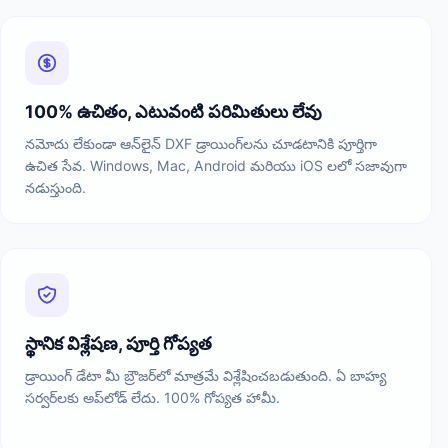
100% ఉచితం, ఎటువంటి పరిమితులు లేవు
నమోదు లేకుండా ఆన్‌లైన్ DXF డ్రాయింగ్‌లను చూడటానికి పూర్తిగా
ఉచిత సేవ. Windows, Mac, Android మరియు iOS లలో సజావుగా
నడుస్తుంది.
స్థానిక విశ్లేషణ, పూర్తి గోప్యత
డ్రాయింగ్ డేటా మీ బ్రౌజర్‌లో మాత్రమే విశ్లేషించబడుతుంది. ఏ బాహ్య
సర్వర్‌లకు అప్‌లోడ్ లేదు. 100% గోప్యత హామీ.