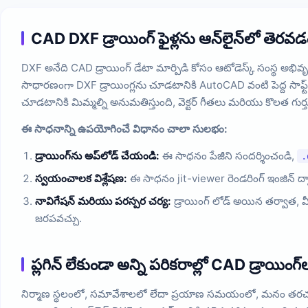
CAD DXF డ్రాయింగ్ ఫైళ్లను ఆన్‌లైన్‌లో త
DXF అనేది CAD డ్రాయింగ్ డేటా మార్పిడి కోసం ఆటోడెస్క్ సంస్థ అభివృద్ధి
సాధారణంగా DXF డ్రాయింగ్లను చూడటానికి AutoCAD వంటి పెద్ద సాఫ్ట్‌వేర
చూడటానికి మిమ్మల్ని అనుమతిస్తుంది, వెక్టర్ గీతలు మరియు కొలత గుర
ఈ సాధనాన్ని ఉపయోగించే విధానం చాలా సులభం:
డ్రాయింగ్‌ను అప్‌లోడ్ చేయండి:
ఈ సాధనం పేజీని సందర్శించండి,
.
స్వయంచాలక విశ్లేషణ:
ఈ సాధనం jit-viewer రెండరింగ్ ఇంజిన్ ద్వార
నావిగేషన్ మరియు పరస్పర చర్య:
డ్రాయింగ్ లోడ్ అయిన తర్వాత, మ
జరపవచ్చు.
ప్లగిన్ లేకుండా అన్ని పరికరాల్లో CAD డ్రాయిం
నిర్మాణ స్థలంలో, సమావేశాలలో లేదా ప్రయాణ సమయంలో, మనం తరచుగా మ