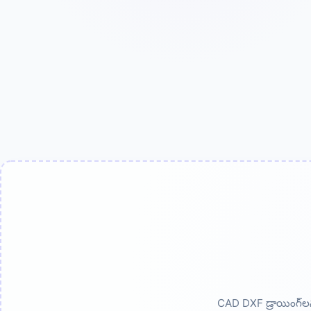
CAD DXF డ్రాయింగ్‌లన