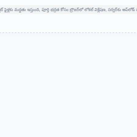
ట్ ఫైళ్లకు మద్దతు ఇస్తుంది, పూర్తి భద్రత కోసం బ్రౌజర్‌లో లోకల్ విశ్లేషణ, సర్వర్‌కు అప్‌