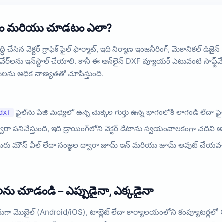
ెరవడం మరియు చూడటం ఎలా?
 చేసిన వెక్టర్ గ్రాఫిక్ ఫైల్ ఫార్మాట్, ఇది నిర్మాణ ఇంజనీరింగ్, మెకానికల్ 
్‌లను ఇన్‌స్టాల్ చేయాలి. కానీ ఈ ఆన్‌లైన్ DXF వ్యూయర్ ఎటువంటి సాఫ్ట్‌వేర్
్తులను అధిక నాణ్యతతో చూపిస్తుంది.
ఫైల్‌ను పేజీ మధ్యలో ఉన్న చుక్కల గుర్తు ఉన్న భాగంలోకి లాగండి లేదా ఫై
dxf
ా పనిచేస్తుంది, ఇది డ్రాయింగ్‌లోని వెక్టర్ డేటాను స్వయంచాలకంగా చదివి అధి
ీరు మౌస్ వీల్ లేదా సంజ్ఞల ద్వారా జూమ్ ఇన్ మరియు జూమ్ అవుట్ చేయవచ్చ
గ్‌లను చూడండి – ఎప్పుడైనా, ఎక్కడైనా
ొబైల్ (Android/iOS), టాబ్లెట్ లేదా కార్యాలయంలోని కంప్యూటర్లలో CAD