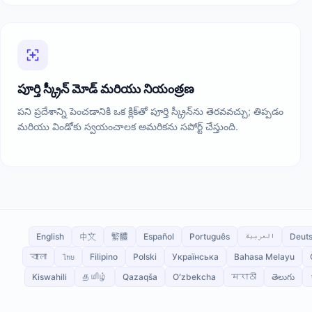
పూర్తి స్క్రీన్ మోడ్ మరియు నియంత్రణ
పని ప్రదేశాన్ని పెంచడానికి ఒక క్లిక్‌తో పూర్తి స్క్రీన్‌ను తెరవవచ్చు; తిప్పడం
మరియు విండోకు స్వయంచాలక అమరికను సపోర్ట్ చేస్తుంది.
English
中文
繁體
Español
Português
العربية
Deut
বাংলা
ไทย
Filipino
Polski
Українська
Bahasa Melayu
Kiswahili
தமிழ்
Qazaqša
Oʻzbekcha
मराठी
తెలుగు