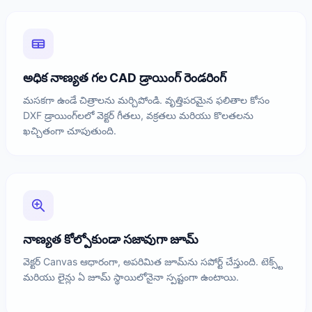
అధిక నాణ్యత గల CAD డ్రాయింగ్ రెండరింగ్
మసకగా ఉండే చిత్రాలను మర్చిపోండి. వృత్తిపరమైన ఫలితాల కోసం
DXF డ్రాయింగ్‌లలో వెక్టర్ గీతలు, వక్రతలు మరియు కొలతలను
ఖచ్చితంగా చూపుతుంది.
నాణ్యత కోల్పోకుండా సజావుగా జూమ్
వెక్టర్ Canvas ఆధారంగా, అపరిమిత జూమ్‌ను సపోర్ట్ చేస్తుంది. టెక్స్ట్
మరియు లైన్లు ఏ జూమ్ స్థాయిలోనైనా స్పష్టంగా ఉంటాయి.