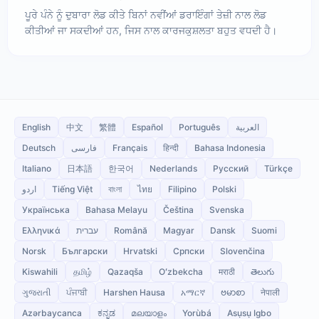
ਪੂਰੇ ਪੰਨੇ ਨੂੰ ਦੁਬਾਰਾ ਲੋਡ ਕੀਤੇ ਬਿਨਾਂ ਨਵੀਂਆਂ ਡਰਾਇੰਗਾਂ ਤੇਜ਼ੀ ਨਾਲ ਲੋਡ
ਕੀਤੀਆਂ ਜਾ ਸਕਦੀਆਂ ਹਨ, ਜਿਸ ਨਾਲ ਕਾਰਜਕੁਸ਼ਲਤਾ ਬਹੁਤ ਵਧਦੀ ਹੈ।
English
中文
繁體
Español
Português
العربية
Deutsch
فارسی
Français
हिन्दी
Bahasa Indonesia
Italiano
日本語
한국어
Nederlands
Русский
Türkçe
اردو
Tiếng Việt
বাংলা
ไทย
Filipino
Polski
Українська
Bahasa Melayu
Čeština
Svenska
Ελληνικά
עברית
Română
Magyar
Dansk
Suomi
Norsk
Български
Hrvatski
Српски
Slovenčina
Kiswahili
தமிழ்
Qazaqša
Oʻzbekcha
मराठी
తెలుగు
ગુજરાતી
ਪੰਜਾਬੀ
Harshen Hausa
አማርኛ
ဗမာစာ
नेपाली
Azərbaycanca
ಕನ್ನಡ
മലയാളം
Yorùbá
Asụsụ Igbo