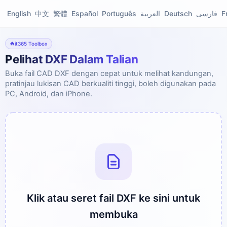
English
中文
繁體
Español
Português
العربية
Deutsch
فارسی
F
it365 Toolbox
Pelihat DXF Dalam Talian
Buka fail CAD DXF dengan cepat untuk melihat kandungan,
pratinjau lukisan CAD berkualiti tinggi, boleh digunakan pada
PC, Android, dan iPhone.
Klik atau seret fail DXF ke sini untuk
membuka