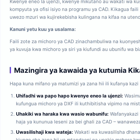
Kwenye eneo la ujenzi, kwenye mikutano au wakati wa kus
kompyuta ya ofisi isiyo na programu ya CAD. Kikagua fai
uwezo mzuri wa kujirekebisha kulingana na kifaa na utend
Kanuni yetu kuu ya usalama:
Faili zote za michoro ya CAD zinachambuliwa na kuonyesh
ya kuvuja kwa michoro ya siri ya kiufundi au ubunifu wa b
Mazingira ya kawaida ya kutumia K
Hapa kuna mifano ya matumizi ya zana hii ili kufanya kazi 
Uhifadhi wa papo hapo kwenye eneo la ujenzi:
Wasima
kufungua michoro ya DXF ili kuthibitisha vipimo na mist
Uhakiki wa haraka kwa wasio wabunifu:
Wafanyakazi 
haja ya kununua leseni za bei ghali za CAD – wanaweza
Uwasilishaji kwa wateja:
Wakati wa kuwasilisha dhana 
kiungo cha zana hii ya mtandaoni na upakie mchoro kwa 