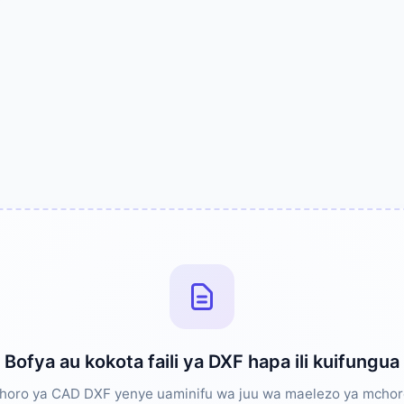
Bofya au kokota faili ya DXF hapa ili kuifungua
horo ya CAD DXF yenye uaminifu wa juu wa maelezo ya mchor