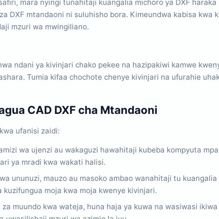
afiri, mara nyingi tunahitaji kuangalia michoro ya DXF haraka
li za DXF mtandaoni ni suluhisho bora. Kimeundwa kabisa kwa 
aji mzuri wa mwingiliano.
wa ndani ya kivinjari chako pekee na hazipakiwi kamwe kweny
iashara. Tumia kifaa chochote chenye kivinjari na ufurahie uha
ikagua CAD DXF cha Mtandaoni
kwa ufanisi zaidi:
mizi wa ujenzi au wakaguzi hawahitaji kubeba kompyuta mpa
ari ya mradi kwa wakati halisi.
wa ununuzi, mauzo au masoko ambao wanahitaji tu kuangalia
 kuzifungua moja kwa moja kwenye kivinjari.
za muundo kwa wateja, huna haja ya kuwa na wasiwasi ikiwa m
uwasilishaji mzuri wa azimio la juu.