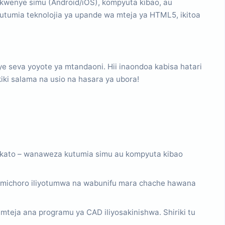
 kwenye simu (Android/iOS), kompyuta kibao, au
kutumia teknolojia ya upande wa mteja ya HTML5, ikitoa
e seva yoyote ya mtandaoni. Hii inaondoa kabisa hatari
kiki salama na usio na hasara ya ubora!
kato – wanaweza kutumia simu au kompyuta kibao
 michoro iliyotumwa na wabunifu mara chache hawana
teja ana programu ya CAD iliyosakinishwa. Shiriki tu