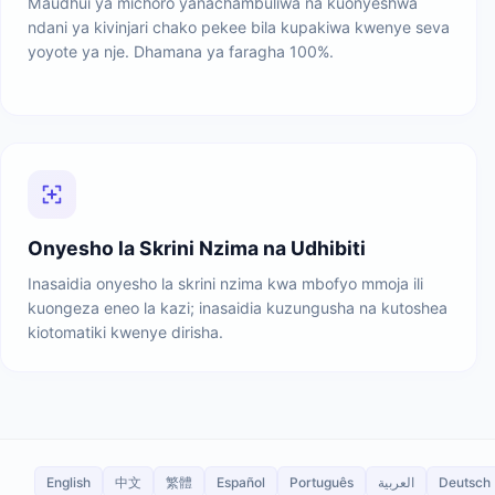
Maudhui ya michoro yanachambuliwa na kuonyeshwa
ndani ya kivinjari chako pekee bila kupakiwa kwenye seva
yoyote ya nje. Dhamana ya faragha 100%.
Onyesho la Skrini Nzima na Udhibiti
Inasaidia onyesho la skrini nzima kwa mbofyo mmoja ili
kuongeza eneo la kazi; inasaidia kuzungusha na kutoshea
kiotomatiki kwenye dirisha.
English
中文
繁體
Español
Português
العربية
Deutsch