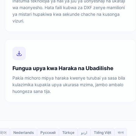
Inatumia teknolojia ya hali ya juu ya uonyeshaji na ukataji
wa maonyesho. Hata faili kubwa za DXF zenye mamilioni
ya mistari hupakiwa kwa sekunde chache na kusonga
vizuri.
Fungua upya kwa Haraka na Ubadilishe
Pakia michoro mipya haraka kwenye turubai ya sasa bila
kulazimika kupakia upya ukurasa mzima, jambo ambalo
huongeza sana tija.
국어
Nederlands
Русский
Türkçe
اردو
Tiếng Việt
বাংলা