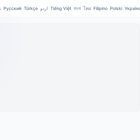
s
Русский
Türkçe
اردو
Tiếng Việt
বাংলা
ไทย
Filipino
Polski
Україн