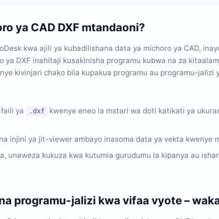
horo ya CAD DXF mtandaoni?
Desk kwa ajili ya kubadilishana data ya michoro ya CAD, inay
o ya DXF inahitaji kusakinisha programu kubwa na za kitaala
e kivinjari chako bila kupakua programu au programu-jalizi yo
aili ya
kwenye eneo la mstari wa doti katikati ya ukuras
.dxf
a injini ya jit-viewer ambayo inasoma data ya vekta kwenye m
 unaweza kukuza kwa kutumia gurudumu la kipanya au ishara za
a programu-jalizi kwa vifaa vyote – wak