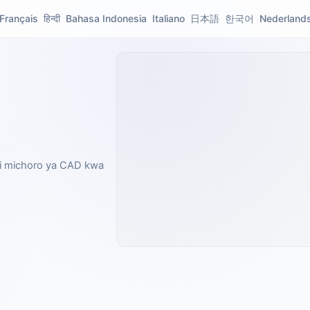
Français
हिन्दी
Bahasa Indonesia
Italiano
日本語
한국어
Nederland
ki michoro ya CAD kwa