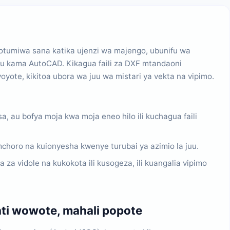
otumiwa sana katika ujenzi wa majengo, ubunifu wa
mu kama AutoCAD. Kikagua faili za DXF mtandaoni
yote, kikitoa ubora wa juu wa mistari ya vekta na vipimo.
a, au bofya moja kwa moja eneo hilo ili kuchagua faili
choro na kuionyesha kwenye turubai ya azimio la juu.
 vidole na kukokota ili kusogeza, ili kuangalia vipimo
ati wowote, mahali popote