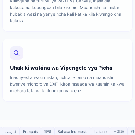
Kulingana na turubai ya vekta ya Canvas, inasaidia
kukuza na kupunguza bila kikomo. Maandishi na mistari
hubakia wazi na yenye ncha kali katika kila kiwango cha
kukuza.
Uhakiki wa kina wa Vipengele vya Picha
Inaonyesha wazi mistari, nukta, vipimo na maandishi
kwenye michoro ya DXF, ikitoa msaada wa kuaminika kwa
michoro tata ya kiufundi au ya ujenzi.
فارسی
Français
हिन्दी
Bahasa Indonesia
Italiano
日本語
한