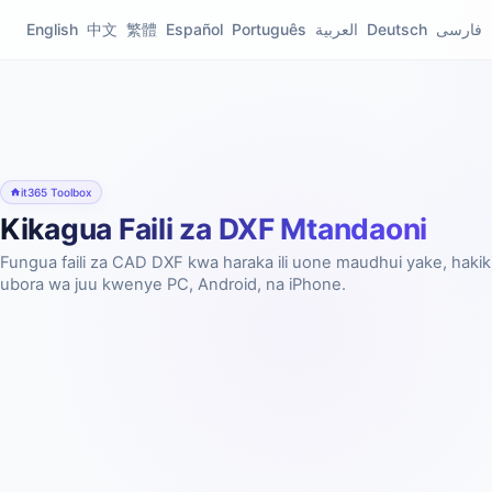
English
中文
繁體
Español
Português
العربية
Deutsch
فارسی
it365 Toolbox
Kikagua Faili za DXF Mtandaoni
Fungua faili za CAD DXF kwa haraka ili uone maudhui yake, haki
ubora wa juu kwenye PC, Android, na iPhone.