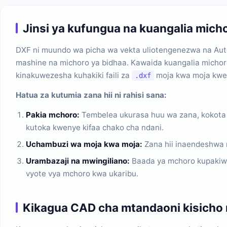
Jinsi ya kufungua na kuangalia mic
DXF ni muundo wa picha wa vekta uliotengenezwa na Auto
mashine na michoro ya bidhaa. Kawaida kuangalia michor
kinakuwezesha kuhakiki faili za
moja kwa moja kweny
.dxf
Hatua za kutumia zana hii ni rahisi sana:
Pakia mchoro:
Tembelea ukurasa huu wa zana, kokota f
kutoka kwenye kifaa chako cha ndani.
Uchambuzi wa moja kwa moja:
Zana hii inaendeshwa n
Urambazaji na mwingiliano:
Baada ya mchoro kupakiwa,
vyote vya mchoro kwa ukaribu.
Kikagua CAD cha mtandaoni kisicho n