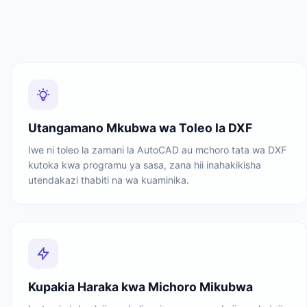
Utangamano Mkubwa wa Toleo la DXF
Iwe ni toleo la zamani la AutoCAD au mchoro tata wa DXF
kutoka kwa programu ya sasa, zana hii inahakikisha
utendakazi thabiti na wa kuaminika.
Kupakia Haraka kwa Michoro Mikubwa