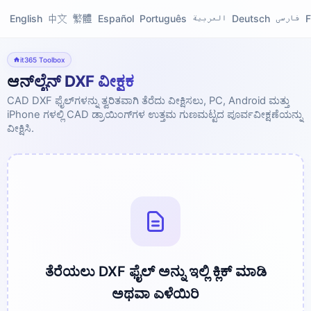
English
中文
繁體
Español
Português
العربية
Deutsch
فارسی
F
it365 Toolbox
ಆನ್‌ಲೈನ್ DXF ವೀಕ್ಷಕ
CAD DXF ಫೈಲ್‌ಗಳನ್ನು ತ್ವರಿತವಾಗಿ ತೆರೆದು ವೀಕ್ಷಿಸಲು, PC, Android ಮತ್ತು
iPhone ಗಳಲ್ಲಿ CAD ಡ್ರಾಯಿಂಗ್‌ಗಳ ಉತ್ತಮ ಗುಣಮಟ್ಟದ ಪೂರ್ವವೀಕ್ಷಣೆಯನ್ನು
ವೀಕ್ಷಿಸಿ.
ತೆರೆಯಲು DXF ಫೈಲ್ ಅನ್ನು ಇಲ್ಲಿ ಕ್ಲಿಕ್ ಮಾಡಿ
ಅಥವಾ ಎಳೆಯಿರಿ