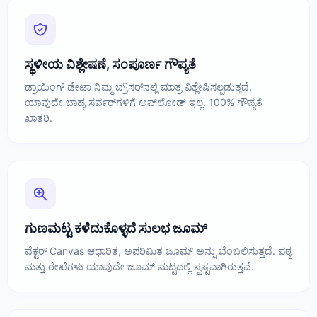
ಸ್ಥಳೀಯ ವಿಶ್ಲೇಷಣೆ, ಸಂಪೂರ್ಣ ಗೌಪ್ಯತೆ
ಡ್ರಾಯಿಂಗ್ ಡೇಟಾ ನಿಮ್ಮ ಬ್ರೌಸರ್‌ನಲ್ಲಿ ಮಾತ್ರ ವಿಶ್ಲೇಷಿಸಲ್ಪಡುತ್ತದೆ.
ಯಾವುದೇ ಬಾಹ್ಯ ಸರ್ವರ್‌ಗಳಿಗೆ ಅಪ್‌ಲೋಡ್ ಇಲ್ಲ. 100% ಗೌಪ್ಯತೆ
ಖಾತರಿ.
ಗುಣಮಟ್ಟ ಕಳೆದುಕೊಳ್ಳದೆ ಸುಲಭ ಜೂಮ್
ವೆಕ್ಟರ್ Canvas ಆಧಾರಿತ, ಅಪರಿಮಿತ ಜೂಮ್ ಅನ್ನು ಬೆಂಬಲಿಸುತ್ತದೆ. ಪಠ್ಯ
ಮತ್ತು ರೇಖೆಗಳು ಯಾವುದೇ ಜೂಮ್ ಮಟ್ಟದಲ್ಲಿ ಸ್ಪಷ್ಟವಾಗಿರುತ್ತವೆ.