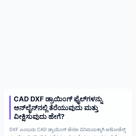
CAD DXF ಡ್ರಾಯಿಂಗ್ ಫೈಲ್‌ಗಳನ್ನು
ಆನ್‌ಲೈನ್‌ನಲ್ಲಿ ತೆರೆಯುವುದು ಮತ್ತು
ವೀಕ್ಷಿಸುವುದು ಹೇಗೆ?
DXF ಎಂಬುದು CAD ಡ್ರಾಯಿಂಗ್ ಡೇಟಾ ವಿನಿಮಯಕ್ಕಾಗಿ ಆಟೋಡೆಸ್ಕ್