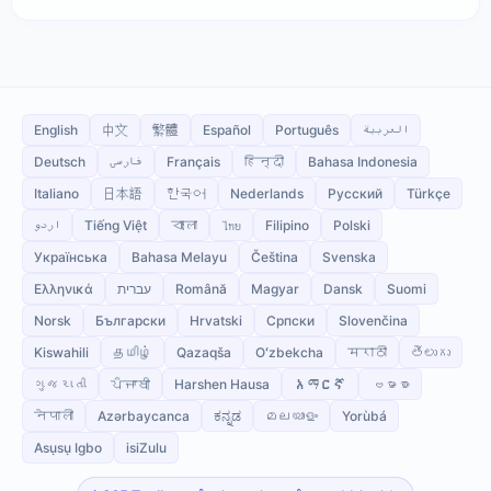
English
中文
繁體
Español
Português
العربية
Deutsch
فارسی
Français
हिन्दी
Bahasa Indonesia
Italiano
日本語
한국어
Nederlands
Русский
Türkçe
اردو
Tiếng Việt
বাংলা
ไทย
Filipino
Polski
Українська
Bahasa Melayu
Čeština
Svenska
Ελληνικά
עברית
Română
Magyar
Dansk
Suomi
Norsk
Български
Hrvatski
Српски
Slovenčina
Kiswahili
தமிழ்
Qazaqša
Oʻzbekcha
मराठी
తెలుగు
ગુજરાતી
ਪੰਜਾਬੀ
Harshen Hausa
አማርኛ
ဗမာစာ
नेपाली
Azərbaycanca
ಕನ್ನಡ
മലയാളം
Yorùbá
Asụsụ Igbo
isiZulu