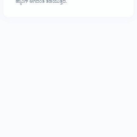
ಹ್ಯಾಂಗ್ ಆಗದಂತೆ ತಡೆಯುತ್ತದೆ.