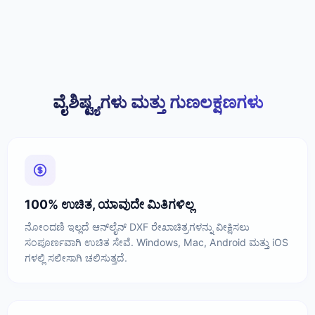
ವೈಶಿಷ್ಟ್ಯಗಳು ಮತ್ತು ಗುಣಲಕ್ಷಣಗಳು
100% ಉಚಿತ, ಯಾವುದೇ ಮಿತಿಗಳಿಲ್ಲ
ನೋಂದಣಿ ಇಲ್ಲದೆ ಆನ್‌ಲೈನ್ DXF ರೇಖಾಚಿತ್ರಗಳನ್ನು ವೀಕ್ಷಿಸಲು
ಸಂಪೂರ್ಣವಾಗಿ ಉಚಿತ ಸೇವೆ. Windows, Mac, Android ಮತ್ತು iOS
ಗಳಲ್ಲಿ ಸಲೀಸಾಗಿ ಚಲಿಸುತ್ತದೆ.