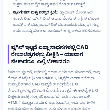
ಉತ್ತಮ ಗುಣಮಟ್ಟದ ಕ್ಯಾನ್ವಾಸ್‌ನಲ್ಲಿ ರೆಂಡರ್ ಮಾಡುತ್ತದೆ.
ನ್ಯಾವಿಗೇಷನ್ ಮತ್ತು ಪರಸ್ಪರ ಕ್ರಿಯೆ:
ಡ್ರಾಯಿಂಗ್ ಲೋಡ್ ಆದ
ನಂತರ, ನೀವು ಮೌಸ್ ವೀಲ್ ಅಥವಾ ಬೆರಳುಗಳ ಸನ್ನೆಗಳ ಮೂಲಕ
ಜೂಮ್ ಇನ್ ಮತ್ತು ಜೂಮ್ ಔಟ್ ಮಾಡಬಹುದು ಮತ್ತು ಪ್ರತಿ ಸಣ್ಣ
ಆಯಾಮವನ್ನು ನೋಡಲು ಡ್ರಾಯಿಂಗ್ ಅನ್ನು ಎಳೆದು ಚಲಿಸಬಹುದು.
ಪ್ಲಗಿನ್ ಇಲ್ಲದೆ ಎಲ್ಲಾ ಸಾಧನಗಳಲ್ಲಿ CAD
ರೇಖಾಚಿತ್ರಗಳನ್ನು ವೀಕ್ಷಿಸಿ – ಯಾವಾಗ
ಬೇಕಾದರೂ, ಎಲ್ಲಿ ಬೇಕಾದರೂ
ನಿರ್ಮಾಣ ಸ್ಥಳದಲ್ಲಿ, ಸಭೆಗಳಲ್ಲಿ ಅಥವಾ ಪ್ರಯಾಣದ ಸಮಯದಲ್ಲಿ, ನಾವು
ಹೆಚ್ಚಾಗಿ ಮೊಬೈಲ್ (Android/iOS), ಟ್ಯಾಬ್ಲೆಟ್ ಅಥವಾ ಕಚೇರಿಯ
ಕಂಪ್ಯೂಟರ್‌ಗಳಲ್ಲಿ CAD ಸಾಫ್ಟ್‌ವೇರ್ ಇಲ್ಲದೆಯೇ DXF
ರೇಖಾಚಿತ್ರಗಳನ್ನು ತ್ವರಿತವಾಗಿ ನೋಡಬೇಕಾಗುತ್ತದೆ. ಈ ಆನ್‌ಲೈನ್ DXF
ವೀಕ್ಷಕವು ಅದಕ್ಕೆ ಸೂಕ್ತ ಪರಿಹಾರವಾಗಿದೆ. ಇದು ಸಂಪೂರ್ಣವಾಗಿ
HTML5 ತಂತ್ರಜ್ಞಾನದ ಮೇಲೆ ಆಧಾರಿತವಾಗಿದೆ, ಇದು ಸಾಧನಗಳಿಗೆ
ಅತ್ಯುತ್ತಮ ಹೊಂದಾಣಿಕೆಯನ್ನು ಮತ್ತು ವೇಗವಾದ ಸಂವಹನವನ್ನು