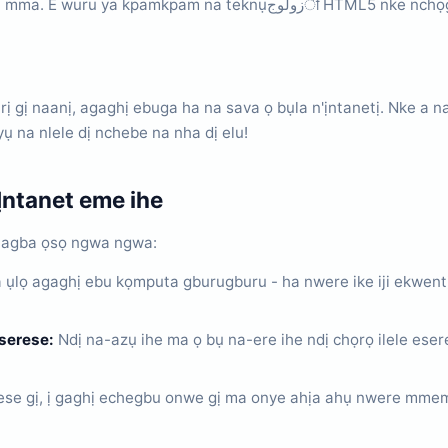
L5 nke nchọgharị gị, nke na-eme ka ọ rụọ ọrụ nke ọma na ngwaọrụ
arị gị naanị, agaghị ebuga ha na sava ọ bụla n'ịntanetị. Nke 
 na nlele dị nchebe na nha dị elu!
Ịntanet eme ihe
a-agba ọsọ ngwa ngwa:
 ụlọ agaghị ebu kọmputa gburugburu - ha nwere ike iji ekwent
serese:
Ndị na-azụ ihe ma ọ bụ na-ere ihe ndị chọrọ ilele es
ese gị, ị gaghị echegbu onwe gị ma onye ahịa ahụ nwere mmem