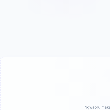
Ngwaọrụ maka 