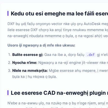
Kedu otu esi emeghe ma lee fáìlì ese
DXF bụ ụdị faịlụ onyonyo vector nke ụlọ ọrụ AutoDesk mepụ
ilele eserese DXF chọrọ ka anyị tinye nnukwu mmemme kọm
na-enweghị nbudata mmemme ọ bụla, ọ na-egosi ahịrị vect
Usoro iji ngwaọrụ a dị mfe nke ukwuu:
Bulite eserese gị:
Gaa na ibe a, dọrọ faịlụ
gị n'e
.dxf
Nyocha n'ime:
Ngwaọrụ a na-eji engine jit-viewer nke 
Nlele na mmekọrịta:
Mgbe eserese ahụ mepere, ị nwere 
bụla ka ị hụ nkọwa ọ bụla.
Lee eserese CAD na-enweghị plugin na
N'ebe a na-ewwu ụlọ, na nzukọ ma ọ bụ n'oge njem, anyị