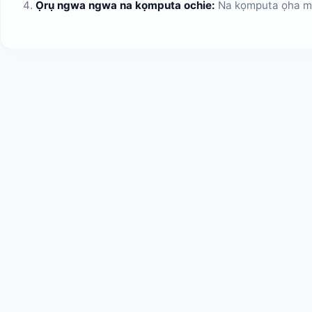
Ọrụ ngwa ngwa na kọmputa ochie:
Na kọmputa ọha ma