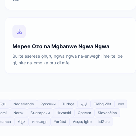
Mepee Ọzọ na Mgbanwe Ngwa Ngwa
Bulite eserese ọhụrụ ngwa ngwa na-enweghị imelite ibe
gị, nke na-eme ka ọrụ dị mfe.
국어
Nederlands
Русский
Türkçe
اردو
Tiếng Việt
বাংলা
omi
Norsk
Български
Hrvatski
Српски
Slovenčina
ycanca
ಕನ್ನಡ
മലയാളം
Yorùbá
Asụsụ Igbo
isiZulu