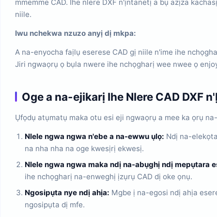
mmemme CAD. Ihe nlere DXF n'ịntanetị a bụ azịza kachasị mma. E wuru ya kpamkpam na teknụزولوجी HTM
niile.
Iwu nchekwa nzuzo anyị dị mkpa:
A na-enyocha faịlụ eserese CAD gị niile n'ime ihe nchọgh
Jiri ngwaọrụ ọ bụla nwere ihe nchọgharị wee nwee ọ enjoyụ
Oge a na-ejikarị Ihe Nlere CAD DXF n'
Ụfọdụ atụmatụ maka otu esi eji ngwaọrụ a mee ka ọrụ n
Nlele ngwa ngwa n'ebe a na-ewwu ụlọ:
Ndị na-elekọta
na nha nha na oge kwesịrị ekwesị.
Nlele ngwa ngwa maka ndị na-abụghị ndị mepụtara e
ihe nchọgharị na-enweghị ịzụrụ CAD dị oke ọnụ.
Ngosipụta nye ndị ahịa:
Mgbe ị na-egosi ndị ahịa eser
ngosipụta dị mfe.