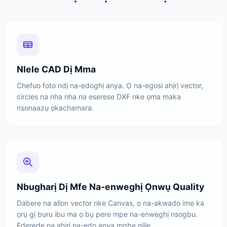
Nlele CAD Dị Mma
Chefuo foto ndị na-edoghị anya. Ọ na-egosi ahịrị vector,
circles na nha nha na eserese DXF nke ọma maka
nsonaazụ ọkachamara.
Nbugharị Dị Mfe Na-enweghị Ọnwụ Quality
Dabere na allon vector nke Canvas, ọ na-akwado ime ka
ọrụ gị buru ibu ma ọ bụ pere mpe na-enweghị nsogbu.
Ederede na ahịrị na-edo anya mgbe niile.