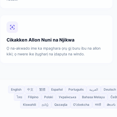
Cikakken Allon Nuni na Njikwa
Ọ na-akwado ime ka mpaghara ọrụ gị buru ibu na allon
kiki; ọ nwere ike ịtụgharị na ịdapụta na windo.
English
中文
繁體
Español
Português
العربية
Deutsch
ไทย
Filipino
Polski
Українська
Bahasa Melayu
Češt
Kiswahili
தமிழ்
Qazaqša
Oʻzbekcha
मराठी
తెలుగు