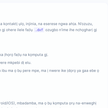
kọntaktị ụlọ, injinia, na eserese ngwa ahịa. N'ozuzu,
ị ohere ilele faịlụ
ozugbo n'ime ihe nchọgharị gị
.dxf
a ịhọrọ faịlụ na kọmputa gị.
ere mkpebi dị elu.
 ibu ma ọ bụ pere mpe, ma ị nwere ike ịdọrọ ya gaa ebe ọ
ndroid/iOS), mbadamba, ma ọ bụ kọmputa ọrụ na-enweghị