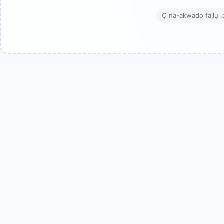
Ọ na-akwado faịlụ .