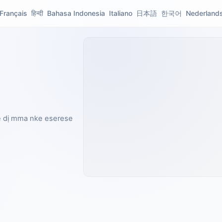
Français
हिन्दी
Bahasa Indonesia
Italiano
日本語
한국어
Nederland
le dị mma nke eserese