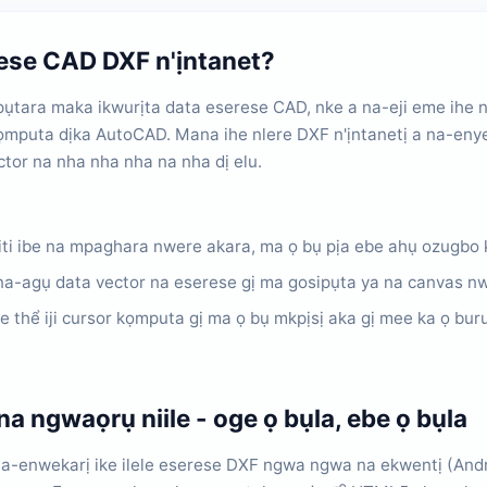
rese CAD DXF n'ịntanet?
tara maka ikwurịta data eserese CAD, nke a na-eji eme ihe na 
puta dịka AutoCAD. Mana ihe nlere DXF n'ịntanetị a na-enye g
or na nha nha nha na nha dị elu.
titi ibe na mpaghara nwere akara, ma ọ bụ pịa ebe ahụ ozugbo k
na-agụ data vector na eserese gị ma gosipụta ya na canvas nw
thể iji cursor kọmputa gị ma ọ bụ mkpịsị aka gị mee ka ọ buru
 ngwaọrụ niile - oge ọ bụla, ebe ọ bụla
 na-enwekarị ike ilele eserese DXF ngwa ngwa na ekwentị (A