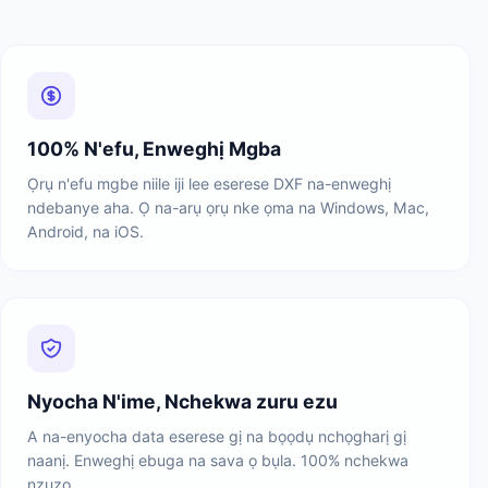
100% N'efu, Enweghị Mgba
Ọrụ n'efu mgbe niile iji lee eserese DXF na-enweghị
ndebanye aha. Ọ na-arụ ọrụ nke ọma na Windows, Mac,
Android, na iOS.
Nyocha N'ime, Nchekwa zuru ezu
A na-enyocha data eserese gị na bọọdụ nchọgharị gị
naanị. Enweghị ebuga na sava ọ bụla. 100% nchekwa
nzuzo.