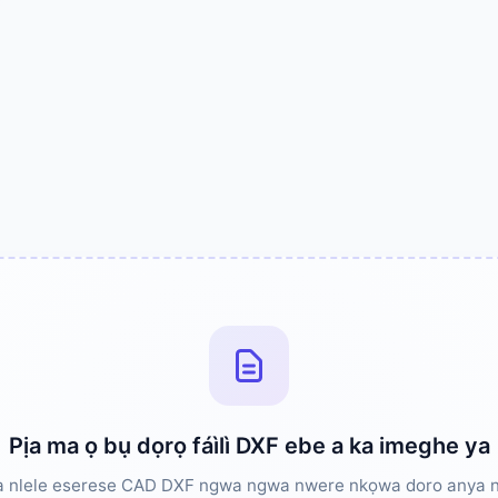
Pịa ma ọ bụ dọrọ fáìlì DXF ebe a ka imeghe ya
nlele eserese CAD DXF ngwa ngwa nwere nkọwa doro anya na