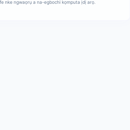
 nke ngwaọrụ a na-egbochi kọmputa ịdị arọ.