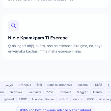
Nlele Kpamkpam Ti Eserese
Ọ na-egosi ahịrị, akara, nha na ederede nke ọma, na-enye
enyemaka kachasị mma maka eserese injinia.
فارسی
Français
हिन्दी
Bahasa Indonesia
Italiano
日本語
한
ina
Svenska
Ελληνικά
עבריት
Română
Magyar
Dansk
Su
ગુજરાતી
ਪੰਜਾਬੀ
Harshen Hausa
አማርኛ
ဗမာစာ
नेपाली
Azərba
it365 Toolbox, ngwaọrụ ndị ọzọ n'efu n'ịntanet