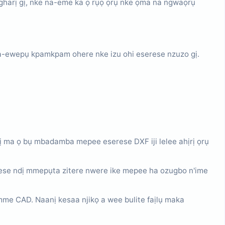
a na-ewepụ kpamkpam ohere nke izu ohi eserese nzuzo gị.
ị ma ọ bụ mbadamba mepee eserese DXF iji lelee ahịrị ọrụ
erese ndị mmepụta zitere nwere ike mepee ha ozugbo n'ime
me CAD. Naanị kesaa njikọ a wee bulite faịlụ maka