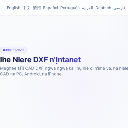
English
中文
繁體
Español
Português
العربية
Deutsch
فارسی
it365 Toolbox
Ihe Nlere DXF n'Ịntanet
Meghee fáìlì CAD DXF ngwa ngwa ka ị hụ ihe dị n'ime ya, na nle
CAD na PC, Android, na iPhone.