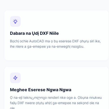
Dabara na Ụdị DXF Niile
Bọchị ochie AutoCAD ma ọ bụ eserese DXF ọhụrụ siri ike,
ihe nlere a ga-emepee ya na-enweghị nsogbu.
Meghee Eserese Ngwa Ngwa
Ọ na-eji teknụزოლოგი renderi nke oge a. Ọbụna nnukwu
faịlụ DXF nwere ọtụtụ ahịrị ga-emepee na sekọnd ole na
ole.