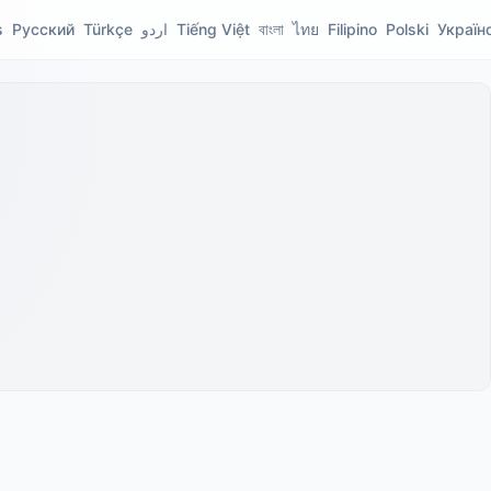
s
Русский
Türkçe
اردو
Tiếng Việt
বাংলা
ไทย
Filipino
Polski
Україн