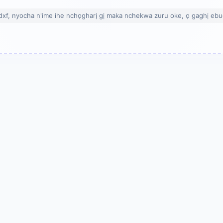
dxf, nyocha n'ime ihe nchọgharị gị maka nchekwa zuru oke, ọ gaghị ebu