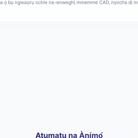
 ọ bụ ngwaọrụ ochie na-enweghị mmemme CAD, nyocha dị mfe
Atụmatụ na Ànímọ́