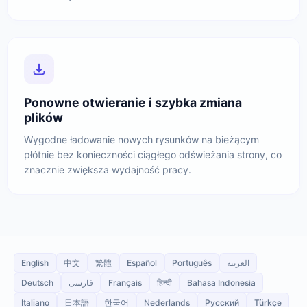
Ponowne otwieranie i szybka zmiana
plików
Wygodne ładowanie nowych rysunków na bieżącym
płótnie bez konieczności ciągłego odświeżania strony, co
znacznie zwiększa wydajność pracy.
English
中文
繁體
Español
Português
العربية
Deutsch
فارسی
Français
हिन्दी
Bahasa Indonesia
Italiano
日本語
한국어
Nederlands
Русский
Türkçe