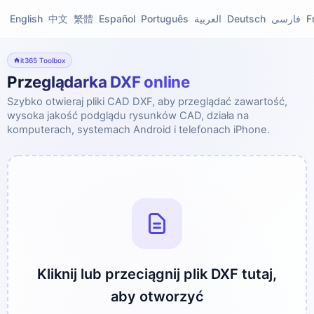
English
中文
繁體
Español
Português
العربية
Deutsch
فارسی
F
it365 Toolbox
Przeglądarka DXF online
Szybko otwieraj pliki CAD DXF, aby przeglądać zawartość,
wysoka jakość podglądu rysunków CAD, działa na
komputerach, systemach Android i telefonach iPhone.
Kliknij lub przeciągnij plik DXF tutaj,
aby otworzyć