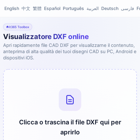
English
中文
繁體
Español
Português
العربية
Deutsch
فارسی
F
it365 Toolbox
Visualizzatore DXF online
Apri rapidamente file CAD DXF per visualizzarne il contenuto,
anteprima di alta qualità dei tuoi disegni CAD su PC, Android e
dispositivi iOS.
Clicca o trascina il file DXF qui per
aprirlo