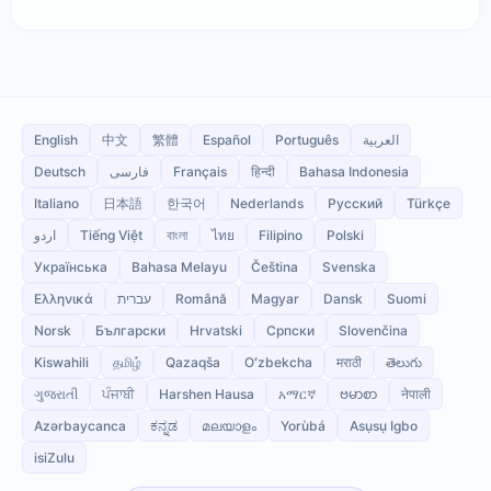
English
中文
繁體
Español
Português
العربية
Deutsch
فارسی
Français
हिन्दी
Bahasa Indonesia
Italiano
日本語
한국어
Nederlands
Русский
Türkçe
اردو
Tiếng Việt
বাংলা
ไทย
Filipino
Polski
Українська
Bahasa Melayu
Čeština
Svenska
Ελληνικά
עברית
Română
Magyar
Dansk
Suomi
Norsk
Български
Hrvatski
Српски
Slovenčina
Kiswahili
தமிழ்
Qazaqša
Oʻzbekcha
मराठी
తెలుగు
ગુજરાતી
ਪੰਜਾਬੀ
Harshen Hausa
አማርኛ
ဗမာစာ
नेपाली
Azərbaycanca
ಕನ್ನಡ
മലയാളം
Yorùbá
Asụsụ Igbo
isiZulu