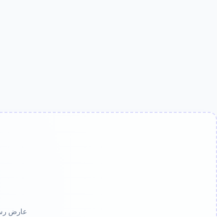
عارض رسومات CAD DXF سريع، استعادة تفاصيل ا