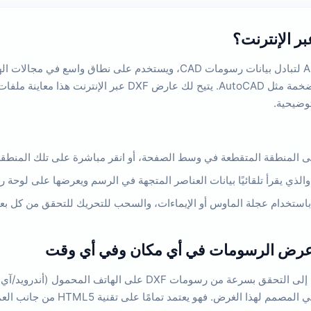
DXF هو تنسيق رسومات متجهة تم تطويره بواسطة شركة AutoDesk لتبادل بيانا
توضيحية.
 باستخدام عجلة الماوس أو الإيماءات، والسحب للتحريك للتحقق من كل بع
في مواقع البناء، أو في الاجتماعات، أو أثناء رحلات العمل، نحتاج غالبً