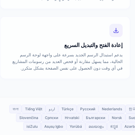
إعادة الفتح والتبديل السريع
يدعم استبدال الرسم الجديد بسرعة على واجهة لوحة الرسم
الحالية، مما يسهل مقارنة أو فحص العديد من رسومات المشاريع
في أي وقت دون الحصول على نفس الصفحة بشكل متكرر.
한
Nederlands
Русский
Türkçe
اردو
Tiếng Việt
বাংলা
Slovenčina
Српски
Hrvatski
Български
Norsk
Su
isiZulu
Asụsụ Igbo
Yorùbá
മലയാളം
ಕನ್ನಡ
Azərb