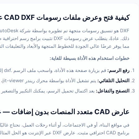
كيفية فتح وعرض ملفات رسومات CAD DXF عبر الإنترنت؟
مما يوفر عرضًا عالي الجودة للخطوط المتجهة والأبعاد والتعليقات ال
خطوات استخدام هذه الأداة بسيطة للغاية:
رفع الرسم:
قم بزيارة صفحة هذه الأداة، واسحب ملف الرسم .dxf إلى المنطقة المتقطعة في وسط الصفحة، أو انقر مباشرة على تلك المنطقة لاختيار ملف من جهازك المحلي.
التحليل التلقائي:
يتم تشغيل الأداة بواسطة محرك ريندر jit-viewer، والذي يقرأ تلقائيًا بيانات العناصر المتجهة في الرسم ويعرضها على لوحة رسم عالية الدقة.
التصفح والتفاعل:
بعد اكتمال تحميل الرسم، يمكنك التكبير والتصغير
عارض CAD متعدد المنصات بدون إضافات — عرض الرسومات في أي مكان وفي أي وقت
برنامج CAD احترافي مثبت. عارض DXF عبر الإنترنت هو الحل المثالي المصمم لهذا الغرض. فهو يعتمد تمامًا على تقنية HTML5 من جانب العميل، مع توافق ممتاز مع الأجهزة وأداء تفاعلي رائع.