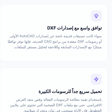
توافق واسع مع إصدارات DXF
سواء كانت تنسيقات قديمة ناتجة عن إصدارات AutoCAD الأولى
أو رسومات DXF معقدة من برامج CAD الحديثة، فإنها توفر توافقًا
ممتازًا مع الإصدارات السابقة واللاحقة لتحليل مستقر للملفات.
تحميل سريع جداً للرسومات الكبيرة
باستخدام تقنية معالجة الرسومات الفعالة وقص منفذ العرض
الافتراضي. حتى مع ملفات DXF الضخمة التي تحتوي على ملايين
الخطوط، فإن الأداة تستجيب في ثوانٍ وتتحرك بسلاسة.