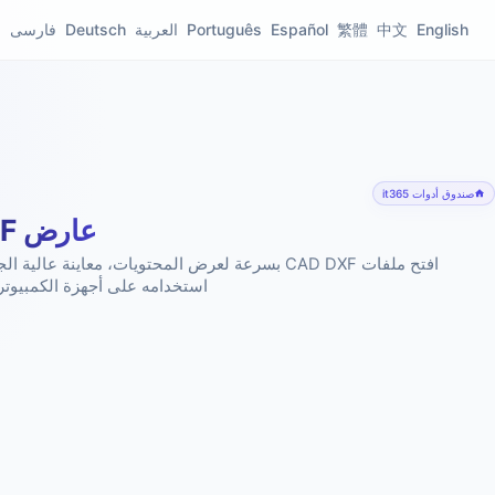
English
中文
繁體
Español
Português
العربية
Deutsch
فارسی
s
صندوق أدوات it365
عارض DXF عبر الإنترنت
استخدامه على أجهزة الكمبيوتر