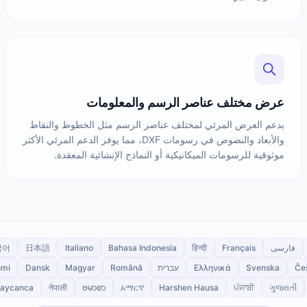
عرض مختلف عناصر الرسم والمعلومات
يدعم العرض المرئي لمختلف عناصر الرسم مثل الخطوط والنقاط
والأبعاد والنصوص في رسومات DXF، مما يوفر الدعم المرئي الأكثر
موثوقية للرسومات الميكانيكية أو النماذج الإنشائية المعقدة.
فارسی
Français
हिन्दी
Bahasa Indonesia
Italiano
日本語
국어
Če
Svenska
Ελληνικά
עברית
Română
Magyar
Dansk
omi
aycanca
नेपाली
ဗမာစာ
አማርኛ
Harshen Hausa
ਪੰਜਾਬੀ
ગુજરાતી