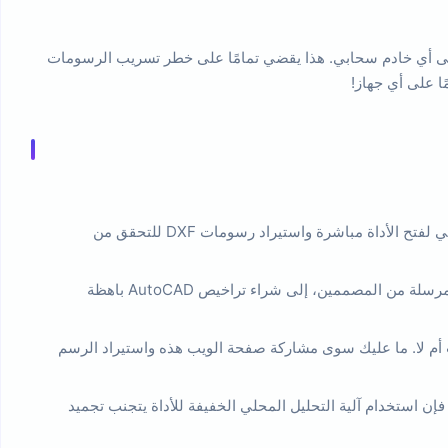
sa) الخاص بمتصفحك، ولا يتم رفعها على الإطلاق إلى أي خادم سحابي. هذا يقضي تمامًا على خطر تسريب الرسومات
ا على أي جهاز!
لا يحتاج المشرفون أو العمال في الموقع إلى حمل كمبيوتر محمول، بل يمكنهم استخدام الهاتف أو الجهاز اللوحي لفتح الأداة مباشرة واستيراد رسومات DXF للتحقق من
لا يحتاج موظفو المشتريات أو التسويق أو المبيعات، الذين يحتاجون فقط إلى مراجعة الرسومات بصيغة CAD المرسلة من المصممين، إلى شراء تراخيص AutoCAD باهظة
يم التصميم أو تفاصيل الرسومات للعملاء، لا داعي للقلق بشأن ما إذا كان لدى العميل قارئ CAD مثبت أم لا. ما عليك سوى مشاركة صفحة الويب هذه واستيراد الرسم
 فإن استخدام آلية التحليل المحلي الخفيفة للأداة يتجنب تجميد