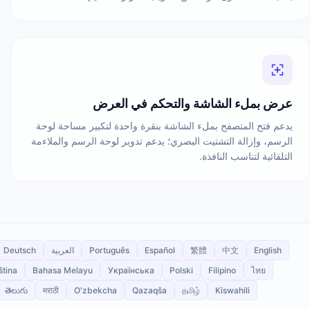
عرض بملء الشاشة والتحكم في العرض
يدعم فتح المتصفح بملء الشاشة بنقرة واحدة لتكبير مساحة لوحة
الرسم، وإزالة التشتيت البصري؛ يدعم تدوير لوحة الرسم والملاءمة
التلقائية لتناسب النافذة.
English
中文
繁體
Español
Português
العربية
Deutsch
ština
Bahasa Melayu
Українська
Polski
Filipino
ไทย
తెలుగు
मराठी
Oʻzbekcha
Qazaqša
தமிழ்
Kiswahili