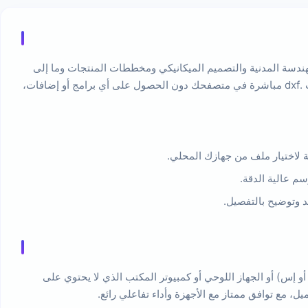
ت رسومات CAD، ويستخدم على نطاق واسع في مجالات الهندسة المدنية والتصميم الميكانيكي ومخططات المنتجات وما إلى
ذلك. عادةً، يتطلب عرض رسومات DXF تثبيت برامج رسم احترافية ضخمة مثل AutoCAD. يتيح لك عارض DXF عبر الإنترنت هذا معاينة ملفات .dxf مباشرة في متصفحك دون الحصول على أي برامج أو إضافات،
د وتوضيح بالتفصيل.
ا إلى التحقق بسرعة من رسومات DXF على الهاتف المحمول (أندرويد/آي أو إس) أو الجهاز اللوحي أو كمبيوتر المكتب الذي لا يحتوي على