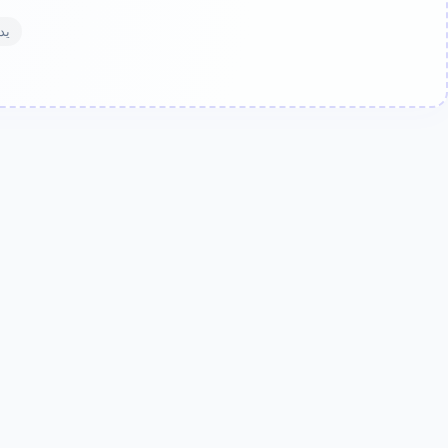
يدعم صيغة .f