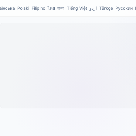
Русский
Türkçe
اردو
Tiếng Việt
বাংলা
ไทย
Filipino
Polski
аїнська