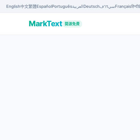
English
中文
繁體
Español
Português
العربية
Deutsch
فารسي
Français
हिन्दी
MarkText
開源免費