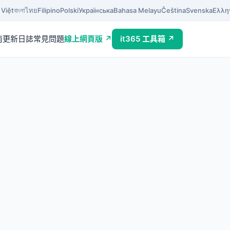
 Việt
বাংলা
ไทย
Filipino
Polski
Українська
Bahasa Melayu
Čeština
Svenska
Ελλη
南
更新日誌
常見問題
線上網頁版 ↗
it365 工具箱 ↗