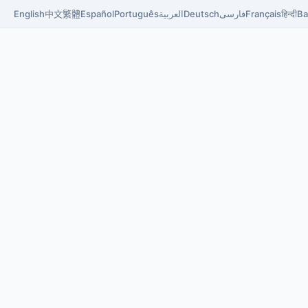
English
中文
繁體
Español
Português
العربية
Deutsch
فارسی
Français
हिन्दी
Ba