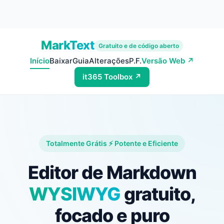
MarkText
Gratuito e de código aberto
Início
Baixar
Guia
Alterações
P.F.
Versão Web ↗
it365 Toolbox ↗
Totalmente Grátis ⚡ Potente e Eficiente
Editor de Markdown
WYSIWYG
gratuito,
focado e puro