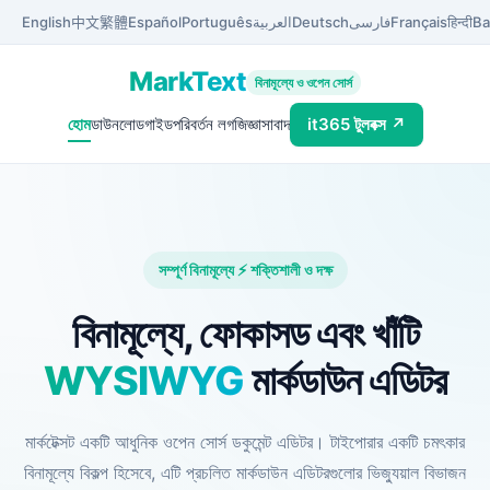
English
中文
繁體
Español
Português
العربية
Deutsch
فارسی
Français
हिन्दी
Ba
MarkText
বিনামূল্যে ও ওপেন সোর্স
হোম
ডাউনলোড
গাইড
পরিবর্তন লগ
জিজ্ঞাসাবাদ
it365 টুলবক্স ↗
সম্পূর্ণ বিনামূল্যে ⚡ শক্তিশালী ও দক্ষ
বিনামূল্যে, ফোকাসড এবং খাঁটি
WYSIWYG
মার্কডাউন এডিটর
মার্কটেক্সট একটি আধুনিক ওপেন সোর্স ডকুমেন্ট এডিটর। টাইপোরার একটি চমৎকার
বিনামূল্যে বিকল্প হিসেবে, এটি প্রচলিত মার্কডাউন এডিটরগুলোর ভিজ্যুয়াল বিভাজন