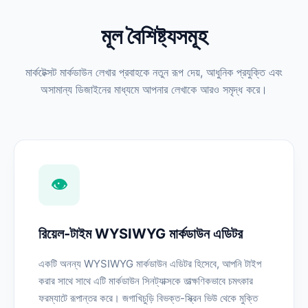
মূল বৈশিষ্ট্যসমূহ
মার্কটেক্সট মার্কডাউন লেখার প্রবাহকে নতুন রূপ দেয়, আধুনিক প্রযুক্তি এবং
অসামান্য ডিজাইনের মাধ্যমে আপনার লেখাকে আরও সমৃদ্ধ করে।
👁️
রিয়েল-টাইম WYSIWYG মার্কডাউন এডিটর
একটি অনন্য WYSIWYG মার্কডাউন এডিটর হিসেবে, আপনি টাইপ
করার সাথে সাথে এটি মার্কডাউন সিনট্যাক্সকে তাত্ক্ষণিকভাবে চমৎকার
ফরম্যাটে রূপান্তর করে। জগাখিচুড়ি বিভক্ত-স্ক্রিন ভিউ থেকে মুক্তি