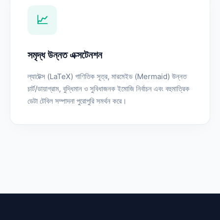
📈
সমৃদ্ধ উন্নত এক্সটেনশন
ল্যাটেক্স (LaTeX) গাণিতিক সূত্র, মারমেইড (Mermaid) উন্নত
চার্ট/ডায়াগ্রাম, বুদ্ধিমান ও সুবিধাজনক ইমোজি নির্বাচন এবং বহুমাত্রিক
ডেটা টেবিল সম্পাদনা পুরোপুরি সমর্থন করে।