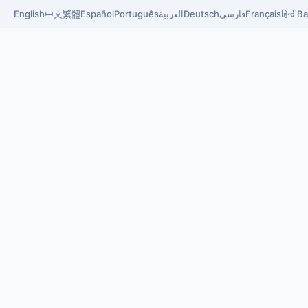
English
中文
繁體
Español
Português
العربية
Deutsch
فارسی
Français
हिन्दी
Ba