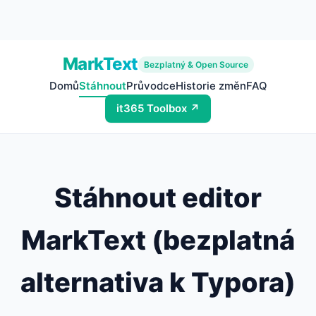
MarkText
Bezplatný & Open Source
Domů
Stáhnout
Průvodce
Historie změn
FAQ
it365 Toolbox ↗
Stáhnout editor
MarkText (bezplatná
alternativa k Typora)