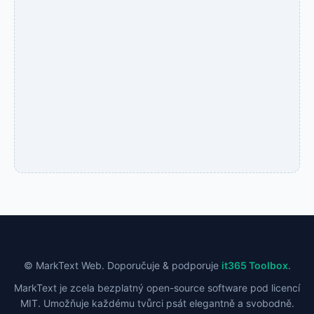
© MarkText Web. Doporučuje & podporuje
it365 Toolbox
.
MarkText je zcela bezplatný open-source software pod licencí
MIT. Umožňuje každému tvůrci psát elegantně a svobodně.