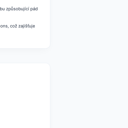
ybu způsobující pád
ns, což zajišťuje