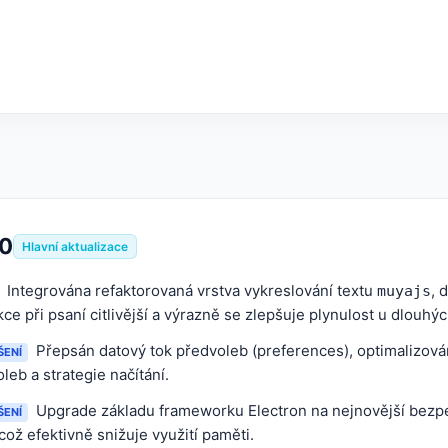
.0
Hlavní aktualizace
Integrována refaktorovaná vrstva vykreslování textu
, 
muyajs
kce při psaní citlivější a výrazně se zlepšuje plynulost u dlouh
Přepsán datový tok předvoleb (preferences), optimalizová
ŠENÍ
leb a strategie načítání.
Upgrade základu frameworku Electron na nejnovější bezpe
ŠENÍ
 což efektivně snižuje využití paměti.