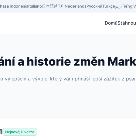
hasa Indonesia
Italiano
日本語
한국어
Nederlands
Русский
Türkçe
اردو
Tiếng V
Domů
Stáhnou
ní a historie změn Mar
vylepšení a vývoje, který vám přináší lepší zážitek z ps
1
Nejnovější verze