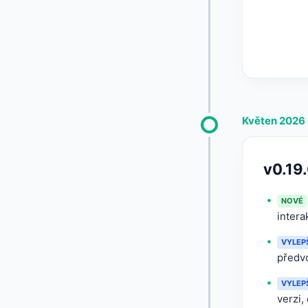
Květen 2026
v0.19
NOVÉ
intera
VYLEP
předvo
VYLEP
verzi,