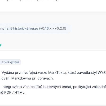
y rané historické verze (v0.16.x - v0.2.0)
7
První vydání
Vydána první veřejná verze MarkTextu, která zavedla styl WY
slování Markdownu při úpravách.
Integrováno více balíčků barevných témat, poskytující základn
rů PDF / HTML.