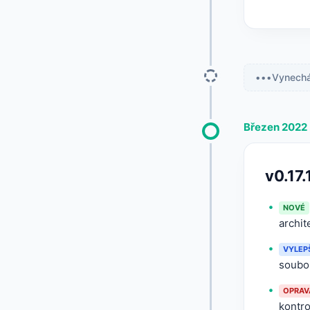
Vynechán
Březen 2022
v0.17.
NOVÉ
archit
VYLEP
soubor
OPRAV
kontro