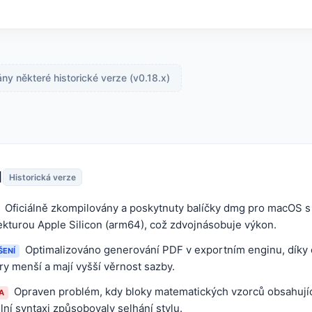
y některé historické verze (v0.18.x)
1
Historická verze
Oficiálně zkompilovány a poskytnuty balíčky dmg pro macOS s 
ekturou Apple Silicon (arm64), což zdvojnásobuje výkon.
Optimalizováno generování PDF v exportním enginu, díky
ŠENÍ
y menší a mají vyšší věrnost sazby.
Opraven problém, kdy bloky matematických vzorců obsahujíc
A
lní syntaxi způsobovaly selhání stylu.