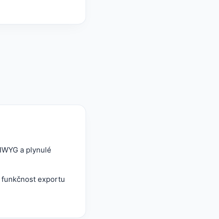
SIWYG a plynulé
í funkčnost exportu