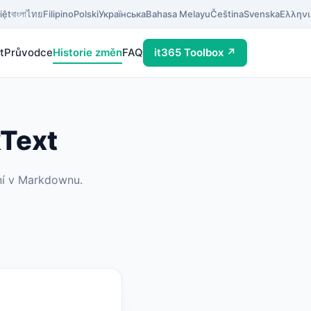
iệt
বাংলা
ไทย
Filipino
Polski
Українська
Bahasa Melayu
Čeština
Svenska
Ελληνι
t
Průvodce
Historie změn
FAQ
it365 Toolbox ↗
kText
aní v Markdownu.