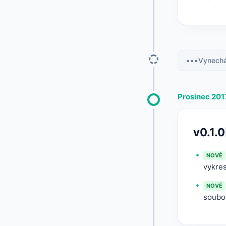
Vynechán
Prosinec 201
v0.1.0
NOVÉ
vykre
NOVÉ
soubo