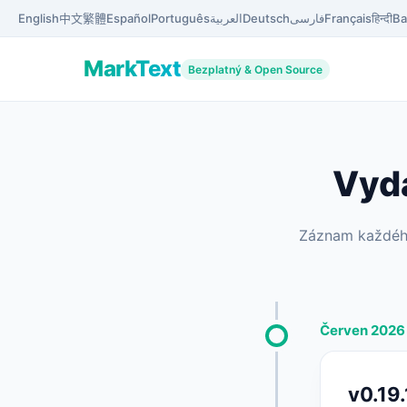
English
中文
繁體
Español
Português
العربية
Deutsch
فارسی
Français
हिन्दी
Ba
MarkText
Bezplatný & Open Source
Vydá
Záznam každého 
Červen 2026
v0.19.