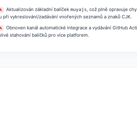
Aktualizován základní balíček
, což plně opravuje ch
muyajs
A
u při vykreslování/zadávání vnořených seznamů a znaků CJK.
Obnoven kanál automatické integrace a vydávání GitHub Actio
A
livé stahování balíčků pro více platforem.