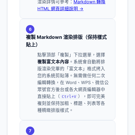
渲染詳情可參考：
Markdown 轉換
HTML 網頁詳細說明 →
6
複製 Markdown 渲染排版（保持樣式
貼上）
點擊頂部「複製」下拉選單，選擇
複製富文本內容
。系統會自動將排
版渲染完畢的「富文本」格式拷入
您的系統剪貼簿。無需做任何二次
編輯轉換，在 Word、WPS、微信公
眾號官方後台或各大網頁編輯器中
直接貼上（
），即可完美
Ctrl+V
複刻並保持加粗、標題、列表等各
種精緻排版樣式。
7