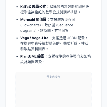
KaTeX 數學公式
：以極致的高效能和印刷級
標準渲染複雜的數學公式與邏輯排版。
Mermaid 關係圖
：支援繪製流程圖
(Flowcharts)、時序圖 (Sequence
diagrams)、狀態圖、甘特圖等。
Vega / Vega-Lite
：支援透過 JSON 配置，
在檔案中直接繪製精美的互動式折線、柱狀
和散點資料圖表。
PlantUML 繪圖
：支援標準的物件導向和架構
設計類圖渲染。
贊助商廣告