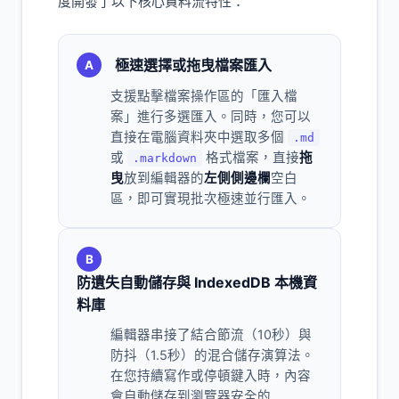
度開發了以下核心資料流特性：
極速選擇或拖曳檔案匯入
A
支援點擊檔案操作區的「匯入檔
案」進行多選匯入。同時，您可以
直接在電腦資料夾中選取多個
.md
或
格式檔案，直接
拖
.markdown
曳
放到編輯器的
左側側邊欄
空白
區，即可實現批次極速並行匯入。
B
防遺失自動儲存與 IndexedDB 本機資
料庫
編輯器串接了結合節流（10秒）與
防抖（1.5秒）的混合儲存演算法。
在您持續寫作或停頓鍵入時，內容
會自動儲存到瀏覽器安全的