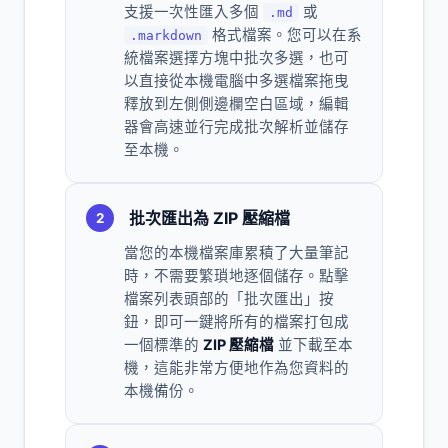
支援一次性匯入多個
或
.md
格式檔案。您可以在系
.markdown
統檔案選擇方塊中批次多選，也可
以直接從本機電腦中多選檔案拖曳
釋放到左側側邊欄空白區域，編輯
器會高速並行完成批次解析並儲存
至本機。
批次匯出為 ZIP 壓縮檔
2
當您的本機檔案庫累積了大量筆記
時，不需要繁瑣地逐個儲存。點擊
檔案列表頭部的「批次匯出」按
鈕，即可一鍵將所有的檔案打包成
一個標準的
ZIP 壓縮檔
並下載至本
機，這能非常方便地作為您資料的
本機備份。