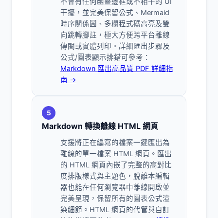
不會有任何幽靈邊框或不相干的 UI
干擾，並完美保留公式、Mermaid
時序關係圖、多欄程式碼高亮及雙
向跳轉腳註，極大方便跨平台離線
傳閱或實體列印。詳細匯出步驟及
公式/圖表顯示排錯可參考：
Markdown 匯出高品質 PDF 詳細指
南 →
5
Markdown 轉換離線 HTML 網頁
支援將正在編寫的檔案一鍵匯出為
離線的單一檔案 HTML 網頁。匯出
的 HTML 網頁內嵌了完整的高對比
度排版樣式與主題色，脫離本編輯
器也能在任何瀏覽器中離線開啟並
完美呈現，保留所有的圖表公式渲
染細節。HTML 網頁的代管與自訂