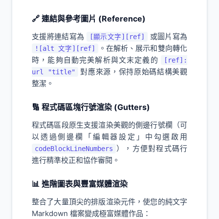
🔗 連結與參考圖片 (Reference)
支援將連結寫為
或圖片寫為
[顯示文字][ref]
。在解析、展示和雙向轉化
![alt 文字][ref]
時，能夠自動完美解析與文末定義的
[ref]:
對應來源，保持原始碼結構美觀
url "title"
整潔。
🔢 程式碼區塊行號渲染 (Gutters)
程式碼區段原生支援渲染美觀的側邊行號欄（可
以透過側邊欄「編輯器設定」中勾選啟用
），方便對程式碼行
codeBlockLineNumbers
進行精準校正和協作審閱。
📊 進階圖表與豐富媒體渲染
整合了大量頂尖的排版渲染元件，使您的純文字
Markdown 檔案變成極富媒體作品：