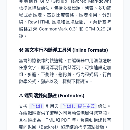
完美相容 GFM (GitHub Flavored Markdown)
標準區塊級語法，包括多級標題、列表、多功能
程式碼區塊、高對比度表格、區塊引用、分割
線、Raw HTML 區塊和區塊級圖片。解析基準
嚴格對齊 CommonMark 0.31 和 GFM 0.29 規
範。
🛠️ 富文本行內懸浮工具列 (Inline Formats)
無需記憶複雜的快速鍵，在編輯器中用滑鼠選取
任意文字，即可浮現行內懸浮列，可快速設定加
粗、斜體、下劃線、刪除線、行內程式碼、行內
數學公式、腳註以及上標與下標語法。
⚓ 端到端雙向腳註 (Footnotes)
支援
引用與
語法。
[^id]
[^id]: 腳註定義
在編輯區提供了流暢的可互動氣泡層供您查閱，
且在匯出為 HTML 和 PDF 時，會自動構建具有
雙向返回（Backref）超連結的標準錨點排版。