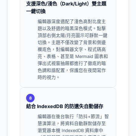
支援深色/淺色（Dark/Light）雙主題
一鍵切換
編輯器深度適配了淺色高對比度主
題以及舒適的暗黑深色模式。點擊
頂部右側太陽/月亮圖示可靜默一鍵
切換。主題不僅改變了背景和側邊
欄底色，對編輯器文字、程式碼高
亮、表格、甚至是 Mermaid 圖表和
彈出式視窗抽屜都進行了徹底的暗
色調和諧配置，保護您在夜間寫作
時的視力。
8
結合 IndexedDB 的防遺失自動儲存
編輯器在後台執行「防抖+節流」智
慧演算法，將資料自動靜默儲存至
瀏覽器本機 IndexedDB 資料庫中