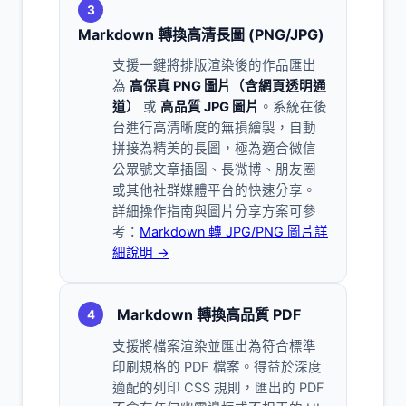
3
Markdown 轉換高清長圖 (PNG/JPG)
支援一鍵將排版渲染後的作品匯出
為
高保真 PNG 圖片（含網頁透明通
道）
或
高品質 JPG 圖片
。系統在後
台進行高清晰度的無損繪製，自動
拼接為精美的長圖，極為適合微信
公眾號文章插圖、長微博、朋友圈
或其他社群媒體平台的快速分享。
詳細操作指南與圖片分享方案可參
考：
Markdown 轉 JPG/PNG 圖片詳
細說明 →
Markdown 轉換高品質 PDF
4
支援將檔案渲染並匯出為符合標準
印刷規格的 PDF 檔案。得益於深度
適配的列印 CSS 規則，匯出的 PDF